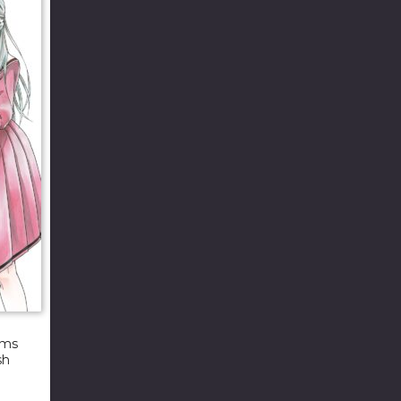
oms
sh