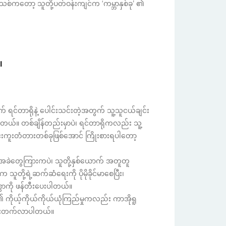
အသစ်ကတော့ သူတို့ပတ်ဝန်းကျင်က ‘ကမ္ဘာနှစ်ခု’ ၏
။
 ရင်တာရိုနဲ့ ပေါင်းသင်းတဲ့အတွက် သူ့သူငယ်ချင်း
ာ့တယ်။ တစ်ချိန်တည်းမှာပဲ၊ ရင်တာရိုကလည်း သူ့
ါင်းကူးတံတားတစ်ခုဖြစ်အောင် ကြိုးစားရပါတော့
ဲတွေကြားကပဲ၊ သူတို့နှစ်ယောက် အတူတူ
ို့ရဲ့ဆက်ဆံရေးကို ပိုမိုခိုင်မာစေပြီး၊
ွာကို ဖန်တီးပေးပါတယ်။
 ကိုယ့်ကိုယ်ကိုယ်ယုံကြည်မှုကလည်း ကာအိုရူ
တိုးတက်လာပါတယ်။