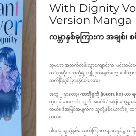
With Dignity Vo
Version Manga
ကမ္ဘာနှစ်ခုကြားက အချစ်၊ စမ
သူမဟာ အထက်တန်းလွှာကျောင်းက ‘မင်းသမီးလေး
က ‘လူဆိုး’။ သူတို့ရဲ့ လျှို့ဝှက်ချက်တွေ ပေါ
ဆက်ပြီးခိုင်မြဲနေနိုင်ပါ့မလား။
အတွဲ ၂ မှာတော့၊
ကာအိုရူကို (Kaoruko)
ဟာ
ရ
တဲ့အခါမှာတောင်၊ သူ့ကို အပေါ်ယံအမြင်တွေနဲ့ မဆုံး
တယ်။ ဒီအဖြစ်အပျက်က သူတို့နှစ်ယောက်ရဲ့ ဆက်
တယ်။
ဒါပေမဲ့ သူတို့နှစ်ယောက်ကြားက နားလည်မှုက 