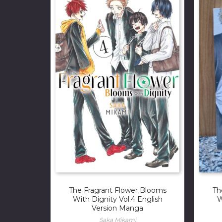
The Fragrant Flower Blooms
Th
With Dignity Vol.4 English
W
Version Manga
Saka Mikami