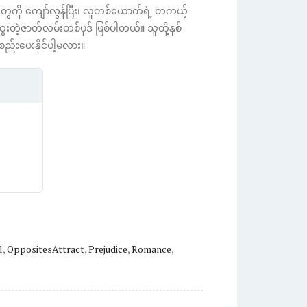
တွေကို ကျော်လွန်ပြီး၊ လူတစ်ယောက်ရဲ့ တကယ့်
ွေးတဲ့ဇာတ်လမ်းတစ်ပုဒ် ဖြစ်ပါတယ်။ သူတို့နှစ်
းစည်းပေးနိုင်ပါ့မလား။
l
,
OppositesAttract
,
Prejudice
,
Romance
,