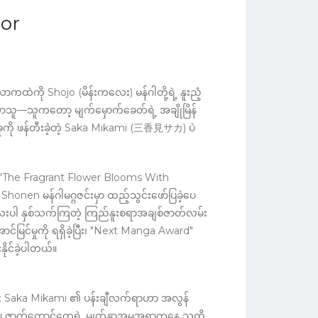
or
ထဲကို Shojo (မိန်းကလေး) မန်ဂါတို့ရဲ့ နူးညံ့
လာသူ—သူကတော့ မျက်မှောက်ခေတ်ရဲ့ အချိုမြိန်
ကို ဖန်တီးခဲ့တဲ့ Saka Mikami (三香見サカ) ပဲ
 "The Fragrant Flower Blooms With
n မန်ဂါမဂ္ဂဇင်းမှာ ထည့်သွင်းဖော်ပြခဲ့ပေ
ေးပါ နှစ်သက်ကြတဲ့ ကြည်နူးစရာအချစ်ဇာတ်လမ်း
င်မြင်မှုကို ရရှိခဲ့ပြီး၊ "Next Manga Award"
ိုင်ခဲ့ပါတယ်။
 Saka Mikami ၏ ပန်းချီလက်ရာဟာ အလွန်
ဇာတ်ကောင်တွေရဲ့ မျက်နှာအမူအရာကနေ သူတို့