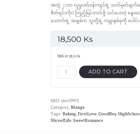
အတွဲ ၂ ဟာ လူမှုပတ်ဝန်းကျင်ရဲ့ သတ်မှတ်ချက်
စိတ်ရင်းကိုပဲ ကြည့်မြင်တတ်ဖို့ သင်ပေးတဲ့ နွေးထ
ယောက်ရဲ့ အချစ်က သူတို့ရဲ့ ကမ္ဘာနှစ်ခုကို ပေါင်
18,500
Ks
186 in stock
The
ADD TO CART
Fragrant
Flower
Blooms
SKU:
With
ybs39975
Category:
Manga
Dignity
Tags:
Baking
,
FirstLove
,
GoodBoy
,
HighSchoo
Vol.2
SliceofLife
,
SweetRomance
English
Version
Manga