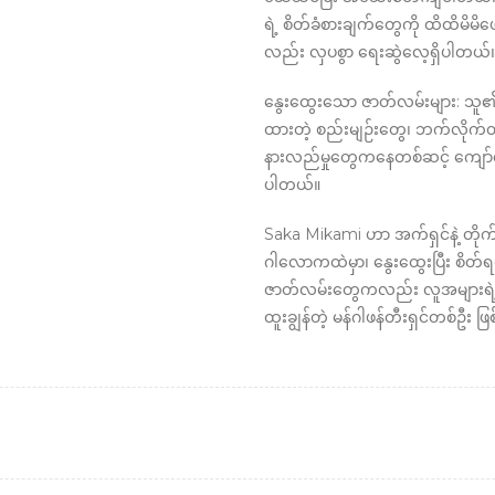
ရဲ့ စိတ်ခံစားချက်တွေကို ထိထိမိမိဖေ
လည်း လှပစွာ ရေးဆွဲလေ့ရှိပါတယ်
နွေးထွေးသော ဇာတ်လမ်းများ: သူ
ထားတဲ့ စည်းမျဉ်းတွေ၊ ဘက်လိုက်တဲ
နားလည်မှုတွေကနေတစ်ဆင့် ကျော်လွ
ပါတယ်။
Saka Mikami ဟာ အက်ရှင်နဲ့ တိုက်
ဂါလောကထဲမှာ၊ နွေးထွေးပြီး စိတ်ရ
ဇာတ်လမ်းတွေကလည်း လူအများရဲ့ နှ
ထူးချွန်တဲ့ မန်ဂါဖန်တီးရှင်တစ်ဦး ဖ