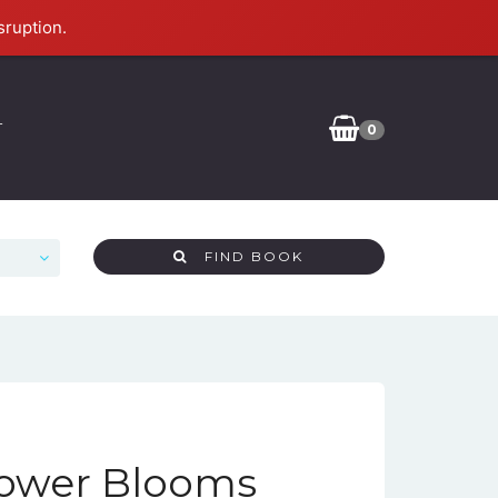
sruption.
T
0
FIND BOOK
lower Blooms