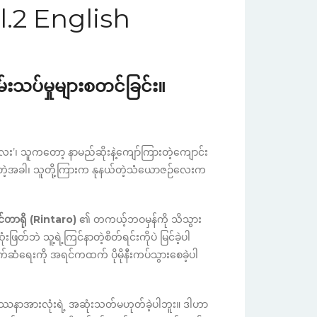
l.2 English
်းသပ်မှုများစတင်ခြင်း။
’၊ သူကတော့ နာမည်ဆိုးနဲ့ကျော်ကြားတဲ့ကျောင်း
်သွားတဲ့အခါ၊ သူတို့ကြားက နုနယ်တဲ့သံယောဇဉ်လေးက
င်တာရို (Rintaro)
၏ တကယ့်ဘဝမှန်ကို သိသွား
ဖြတ်ဘဲ သူ့ရဲ့ကြင်နာတဲ့စိတ်ရင်းကိုပဲ မြင်ခဲ့ပါ
ဆံရေးကို အရင်ကထက် ပိုမိုနီးကပ်သွားစေခဲ့ပါ
ပြဿနာအားလုံးရဲ့ အဆုံးသတ်မဟုတ်ခဲ့ပါဘူး။ ဒါဟာ