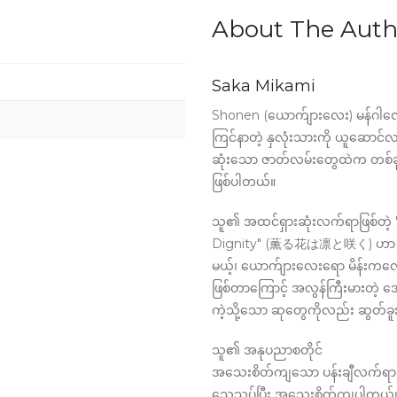
quantity
About The Auth
Saka Mikami
Shonen (ယောက်ျားလေး) မန်ဂါလောက
ကြင်နာတဲ့ နှလုံးသားကို ယူဆောင်
ဆုံးသော ဇာတ်လမ်းတွေထဲက တစ်ခု
ဖြစ်ပါတယ်။
သူ၏ အထင်ရှားဆုံးလက်ရာဖြစ်တဲ့
Dignity" (薫る花は凛と咲く) ဟာ Shone
မယ့်၊ ယောက်ျားလေးရော မိန်းကလ
ဖြစ်တာကြောင့် အလွန်ကြီးမားတဲ့ အော
ကဲ့သို့သော ဆုတွေကိုလည်း ဆွတ်ခူးန
သူ၏ အနုပညာစတိုင်
အသေးစိတ်ကျသော ပန်းချီလက်ရာ:
သေသပ်ပြီး အသေးစိတ်ကျပါတယ်။ 