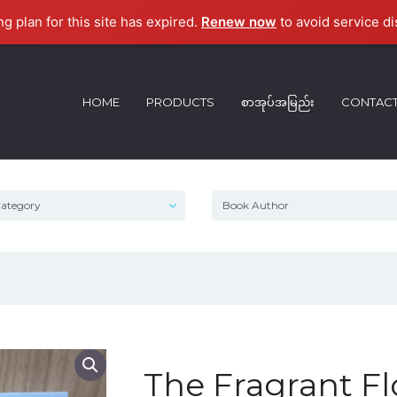
ng plan for this site has expired.
Renew now
to avoid service di
HOME
PRODUCTS
စာအုပ်အမြည်း
CONTAC
The Fragrant F