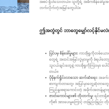
အစပဲ ရှိပါသေးတယ်။ သူတို့ရဲ့ အဓိကစိန်ခေါ်မှု
ဘက်လိုက်တဲ့အမြင်တွေပါပဲ။
ဤအတွဲတွင် ဘာတွေမျှော်လင့်နိုင်မလဲ
ပြင်ပမှ စိန်ခေါ်မှုများ:
ကာအိုရူကိုတစ်ယောက်
တွေရဲ့ အထင်အမြင်လွဲမှားမှုကို ခံရပါတေ
သူငယ်ချင်းတွေနဲ့ ကာအိုရူကိုကြားမှာ ပေ
တယ်။
ပိုမိုနက်ရှိုင်းလာသော ဆက်ဆံရေး:
အခက်အခ
စာကျက်တာတွေ၊ အပြင်မှာတွေ့ဆုံတာတွေက သူတ
ကြည်နူးစရာကောင်းတဲ့ အခိုက်အတန့်များစ
ဇာတ်ကောင်များ၏ တိုးတက်မှု:
ရင်တာရို၏
ကို၏ အားပေးမှုကြောင့် တဖြည်းဖြည်း 