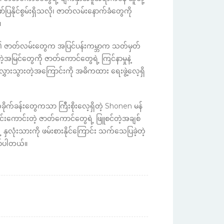
ာ်ပြနိုင်စွမ်းရှိသလို၊ ဇာတ်လမ်းနောက်ခံတွေကို
။
၏ ဇာတ်လမ်းတွေက အပြင်ပန်းကမ္ဘာက သတ်မှတ်
့အမြင်တွေကို ဇာတ်ကောင်တွေရဲ့ ကြင်နာမှုနဲ့
ှားသွားတဲ့အကြောင်းကို အဓိကထား ရေးဖွဲ့လေ့ရှိ
ခိုက်ခန်းတွေကသာ ကြီးစိုးလေ့ရှိတဲ့ Shonen မန်
င်းကောင်းတဲ့ ဇာတ်ကောင်တွေရဲ့ ဖြူစင်တဲ့အချစ်
လုံးသားကို ဖမ်းစားနိုင်ကြောင်း သက်သေပြခဲ့တဲ့
ြစ်ပါတယ်။