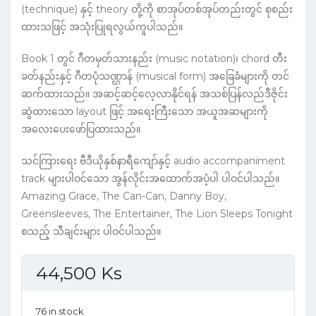
(technique) နှင့် theory တို့ကို စာအုပ်တစ်အုပ်တည်းတွင် စုစည်း
ထားသဖြင့် အသုံးပြုရလွယ်ကူပါသည်။
Book 1 တွင် ဂီတမှတ်သားနည်း (music notation)၊ chord တီး
ခတ်နည်းနှင့် ဂီတပုံသဏ္ဌာန် (musical form) အခြေခံများကို တင်
ဆက်ထားသည်။ အဆင့်ဆင့်လေ့လာနိုင်ရန် အသစ်ပြန်လည်ဒီဇိုင်း
ဆွဲထားသော layout ဖြင့် အရေးကြီးသော အယူအဆများကို
အလေးပေးဖော်ပြထားသည်။
သင်ကြားရေး ဗီဒီယိုနှစ်နာရီကျော်နှင့် audio accompaniment
track များပါဝင်သော အွန်လိုင်းအထောက်အပံ့ပါ ပါဝင်ပါသည်။
Amazing Grace, The Can-Can, Danny Boy,
Greensleeves, The Entertainer, The Lion Sleeps Tonight
စသည့် သီချင်းများ ပါဝင်ပါသည်။
44,500
Ks
76 in stock