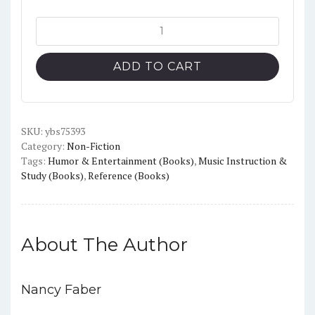
Adult
Piano
Adventures
ADD TO CART
all
in
one
Piano
SKU:
ybs75393
Category:
Non-Fiction
Course
Tags:
Humor & Entertainment (Books)
,
Music Instruction &
book
Study (Books)
,
Reference (Books)
1
color
quantity
About The Author
Nancy Faber