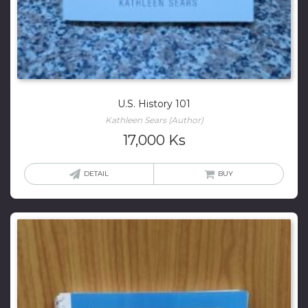
U.S. History 101
Kathleen Sears (Author)
17,000
Ks
DETAIL
BUY