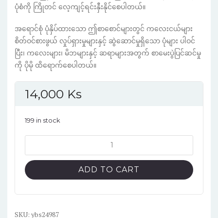
ပုံစံကို ကြိုတင် လေ့ကျင့်ရင်းနှီးနိုင်စေပါတယ်။
အရောင်စုံ ပုံနှိပ်ထားသော ဤစာစောင်များတွင် ကလေးငယ်များ
စိတ်ဝင်စားဖွယ် လှုပ်ရှားမှုများနှင့် ဆွဲဆောင်မှုရှိသော ပုံများ ပါဝင်
ပြီး၊ ကလေးများ၊ မိဘများနှင့် ဆရာများအတွက် စာမေးပွဲပြင်ဆင်မှု
ကို ပိုမို ထိရောက်စေပါတယ်။
14,000
Ks
199 in stock
Cambridge
Starters
Authentic
ADD TO CART
exam
papers
3
without
SKU:
ybs24987