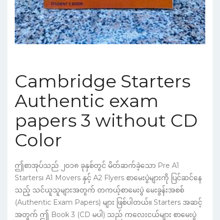
Cambridge Starters
Authentic exam
papers 3 without CD
Color
ဤစာအုပ်သည် ၂၀၁၈ ခုနှစ်တွင် မိတ်ဆက်ခဲ့သော Pre A1
Starters၊ A1 Movers နှင့် A2 Flyers စာမေးပွဲများကို ပြင်ဆင်နေ
သည့် သင်ယူသူများအတွက် တကယ့်စာမေးပွဲ မေးခွန်းအစစ်
(Authentic Exam Papers) များ ဖြစ်ပါတယ်။ Starters အဆင့်
အတွက် ဤ Book 3 (CD မပါ) သည် ကလေးငယ်များ စာမေးပွဲ