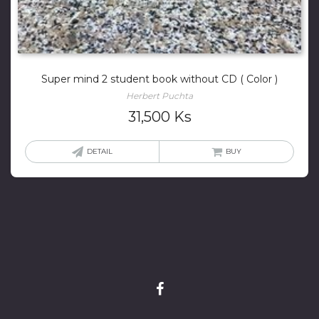
Super mind 2 student book without CD ( Color )
Herbert Puchta
31,500
Ks
DETAIL
BUY