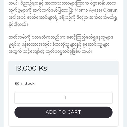
တယ်။ ဝိညာဉ်များနှင့် အာကာသသားများကြားက ဝိဇ္ဇာဆန်းဟာသ
တိုက်ပွဲများကို ဆက်လက်ဖော်ပြထားပြီး Momo Ayase၊ Okarun
အပါအဝင် ဇာတ်ကောင်များရဲ့ ခရီးစဉ်ကို ဒီတွဲမှာ ဆက်လက်ဖတ်ရှု
နိုင်ပါတယ်။
ဇာတ်လမ်းကို ပထမတွဲကတည်းက စောင့်ကြည့်ဖတ်ရှုနေသူများ၊
မူရင်းဂျပန်စာသားအတိုင်း ခံစားလိုသူများနှင့် စုဆောင်းသူများ
အတွက် သင့်လျော်တဲ့ ထုတ်ဝေမှုတစ်ခုဖြစ်ပါတယ်။
19,000
Ks
80 in stock
DANDADAN
Vol.5
Japanese
ADD TO CART
Version
Manga