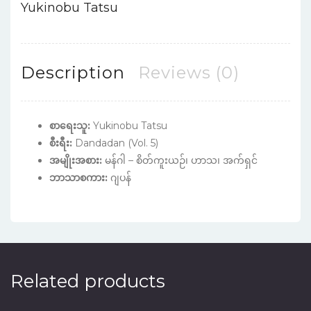
Yukinobu Tatsu
Description
Reviews (0)
စာရေးသူ:
Yukinobu Tatsu
စီးရီး:
Dandadan (Vol. 5)
အမျိုးအစား:
မန်ဂါ – စိတ်ကူးယဉ်၊ ဟာသ၊ အက်ရှင်
ဘာသာစကား:
ဂျပန်
Related products