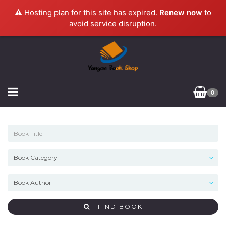
⚠️ Hosting plan for this site has expired.
Renew now
to
avoid service disruption.
0
FIND BOOK