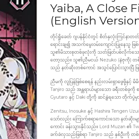
Yaiba, A Close F
(English Versio
တိုင်ရှိုခေတ် ဂျပန်နိုင်ငံတွင် စိတ်နှလုံးကြင်
ရောင်းချ၍ အသက်မွေးဝမ်းကျောင်းပြုနေသူ ဖြစ
သူ၏မိသားစုတစ်ခုလုံးကို သတ်ဖြတ်ပစ်လိုက်သေ
တော့သည်။ သူ၏ညီမငယ် Nezuko (နဲဇုကို) တ
သည် နတ်ဆိုးတစ်ကောင် အသွင်ပြောင်းသွားပြီ ဖ
ညီမကို လူပြန်ဖြစ်စေရန် နည်းလမ်းရှာဖွေဖို့နှင့် မိမ
Tanjiro သည် အန္တရာယ်များသော ခရီးတစ်ခုကို
Gyutaro နှင့် Daki တို့ကို ဆင်နွှဲရသော တိုက်ပ
Zenitsu, Inosuke နှင့် Hashira Tengen Uzui တို
သော်လည်း ကြောက်စရာကောင်းသော နတ်ဆိုးများ၏
ကောင်း ခန်းသွားနိုင်သည်။ Lord Muzan ၏ Twe
ခက်ခဲလှသည်ဖြစ်ရာ Tanjiro သည် နှစ်ဦးကို တစ