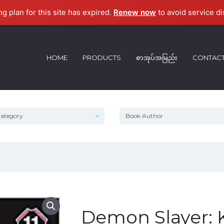
ng plan for this site has expired.
Renew now
to avoid service di
HOME
PRODUCTS
စာအုပ်အမြည်း
CONTAC
Demon Slayer: 