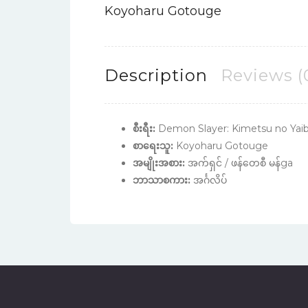
Koyoharu Gotouge
Description
Reviews (
စီးရီး:
Demon Slayer: Kimetsu no Yaiba 
စာရေးသူ:
Koyoharu Gotouge
အမျိုးအစား:
အက်ရှင် / ဖန်တေစီ မန်ga
ဘာသာစကား:
အင်္ဂလိပ်