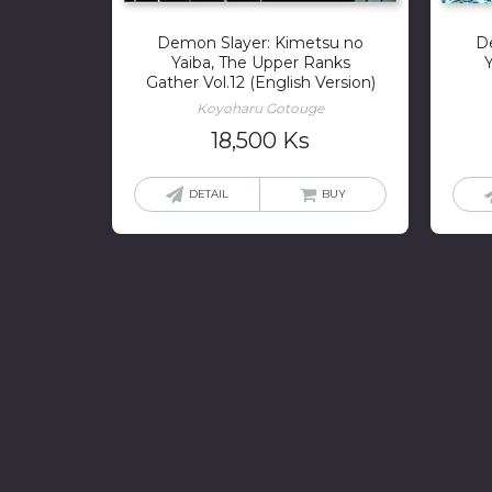
D
Demon Slayer: Kimetsu no
Yaiba, The Upper Ranks
Gather Vol.12 (English Version)
Koyoharu Gotouge
18,500
Ks
DETAIL
BUY