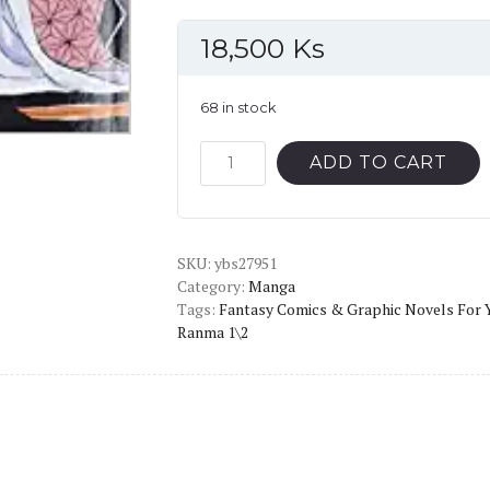
18,500
Ks
68 in stock
Demon
ADD TO CART
Slayer:
Kimetsu
no
SKU:
Yaiba,
ybs27951
Category:
Manga
A
Tags:
Fantasy Comics & Graphic Novels For 
Close
Ranma 1\2
Fight
Vol.11
(English
Version)
quantity