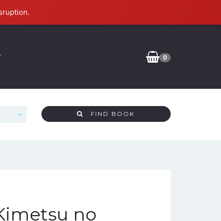
sruption.
T
0
FIND BOOK
Kimetsu no