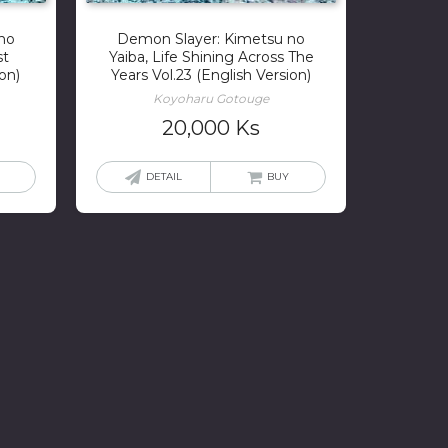
no
Demon Slayer: Kimetsu no
st
Yaiba, Life Shining Across The
on)
Years Vol.23 (English Version)
Koyoharu Gotouge
20,000
Ks
DETAIL
BUY