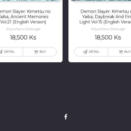
emon Slayer: Kimetsu no
Demon Slayer: Kimetsu 
Yaiba, Ancient Memories
Yaiba, Daybreak And Fir
Vol.21 (English Version)
Light Vol.15 (English Versi
Koyoharu Gotouge
Koyoharu Gotouge
18,500
Ks
18,500
Ks
DETAIL
BUY
DETAIL
BUY