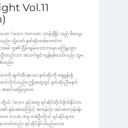
ight Vol.11
n)
နာတတ်သော Tanjiro Kamado (တန်ဂျီရို) သည် မီးသွေး
်သည်။ သို့သော် နတ်ဆိုးတစ်ကောင်က
ာအခါ သူ၏ ငြိမ်းချမ်းသောဘဝမှာ ကြေမွသွား
စ်ဦးတည်းသာ အသက်ရှင်ကျန်ရစ်သော်လည်း သူမ
ြစ်သည်။
ိဘဝကို ဖျက်ဆီးခဲ့သော နတ်ဆိုးကို ချေမှုန်းဖို့
 စတင်လိုက်သည်။ ဤအတွဲတွင် နတ်ဆိုးညီနောင်
ွဲမှာ အဆင်မပြေလှပေ။
့ပင် Tanjiro နှင့်အတူ ရင်ဆိုင်တိုက်ခိုက်နိုင်လာ
 စွမ်းအားကြောင့် အကုန်လုံး အင်အားကုန်ခန်း
lve Kizuki ထဲမှ တစ်ဦးကိုပင် ရင်ဆိုင်ရတာ
်ယောက်တည်း ရင်ဆိုင်နိုင်ပါမည်လော။