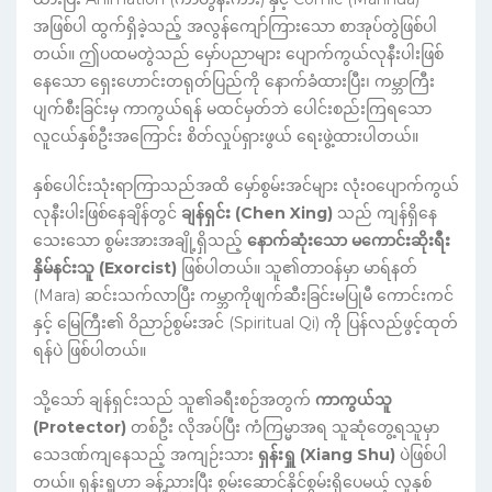
အဖြစ်ပါ ထွက်ရှိခဲ့သည့် အလွန်ကျော်ကြားသော စာအုပ်တွဲဖြစ်ပါ
တယ်။ ဤပထမတွဲသည် မှော်ပညာများ ပျောက်ကွယ်လုနီးပါးဖြစ်
နေသော ရှေးဟောင်းတရုတ်ပြည်ကို နောက်ခံထားပြီး၊ ကမ္ဘာကြီး
ပျက်စီးခြင်းမှ ကာကွယ်ရန် မထင်မှတ်ဘဲ ပေါင်းစည်းကြရသော
လူငယ်နှစ်ဦးအကြောင်း စိတ်လှုပ်ရှားဖွယ် ရေးဖွဲ့ထားပါတယ်။
နှစ်ပေါင်းသုံးရာကြာသည်အထိ မှော်စွမ်းအင်များ လုံးဝပျောက်ကွယ်
လုနီးပါးဖြစ်နေချိန်တွင်
ချန်ရှင်း (Chen Xing)
သည် ကျန်ရှိနေ
သေးသော စွမ်းအားအချို့ရှိသည့်
နောက်ဆုံးသော မကောင်းဆိုးရီး
နှိမ်နင်းသူ (Exorcist)
ဖြစ်ပါတယ်။ သူ၏တာဝန်မှာ မာရ်နတ်
(Mara) ဆင်းသက်လာပြီး ကမ္ဘာကိုဖျက်ဆီးခြင်းမပြုမီ ကောင်းကင်
နှင့် မြေကြီး၏ ဝိညာဉ်စွမ်းအင် (Spiritual Qi) ကို ပြန်လည်ဖွင့်ထုတ်
ရန်ပဲ ဖြစ်ပါတယ်။
သို့သော် ချန်ရှင်းသည် သူ၏ခရီးစဉ်အတွက်
ကာကွယ်သူ
(Protector)
တစ်ဦး လိုအပ်ပြီး ကံကြမ္မာအရ သူဆုံတွေ့ရသူမှာ
သေဒဏ်ကျနေသည့် အကျဉ်းသား
ရှန်းရှူ (Xiang Shu)
ပဲဖြစ်ပါ
တယ်။ ရှန်းရှူဟာ ခန့်ညားပြီး စွမ်းဆောင်နိုင်စွမ်းရှိပေမယ့် လူနှစ်