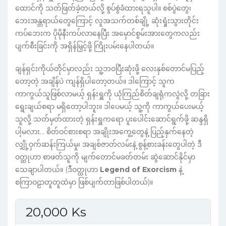
ထောင်ကို သတ်ဖြတ်ခဲ့တယ်လို့ စွပ်စွဲခံထားရသူပါ။ စစ်ပွဲတွေ၊
ဘေးအန္တရာယ်တွေကြောင့် လူအသက်တစ်ချို့ ဆုံးရှုံးသွားတိုင်း
ကပ်ဘေးက ပိုမိုနီးကပ်လာနေပြီး အမှောင်စွမ်းအားတွေကလည်း
ပျက်စီးခြင်းကို အရှိန်မြှင့်ဖို့ ကြိုးပမ်းနေပါတယ်။
ချန်ရှင်းကိုယ်တိုင်မှာလည်း သူ့ဘဝပြီးဆုံးဖို့ လေးနှစ်တောင်မပြည့်
တော့တဲ့ အချိန်ပဲ ကျန်ရှိပါတော့တယ်။ ဒါကြောင့် သူက
ကာကွယ်သူဖြစ်လာမယ့် ရှန်းရှူကို ယုံကြည်စိတ်ချရုံကလွဲလို့ တခြား
ရွေးချယ်စရာ မရှိတော့ပါဘူး။ ဒါပေမယ့် သူ့ကို ကာကွယ်ပေးမယ့်
သူလို့ သတ်မှတ်ထားတဲ့ ရှန်းရှူကရော ပူးပေါင်းဆောင်ရွက်ဖို့ ဆန္ဒရှိ
ပါ့မလား… စိတ်ဝင်စားစရာ အချိုးအကွေ့တွေနဲ့ ပြည့်နှက်နေတဲ့
လျှို့ဝှက်ဆန်းကြယ်မှု၊ အချစ်ဇာတ်လမ်းနဲ့ စွန့်စားခန်းတွေပါတဲ့ ဒီ
ဝတ္ထုဟာ စာဖတ်သူကို မျက်တောင်မခတ်တမ်း ဆွဲဆောင်နိုင်မှာ
သေချာပါတယ်။ (ဒီဝတ္ထုဟာ
Legend of Exorcism
နဲ့
စကြာဝဠာတူတူထဲမှာ ဖြစ်ပျက်တာဖြစ်ပါတယ်)။
20,000
Ks