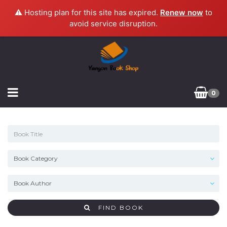
⚠️ Hosting plan for this site has expired.
Renew now
to
avoid service disruption.
0
FIND BOOK