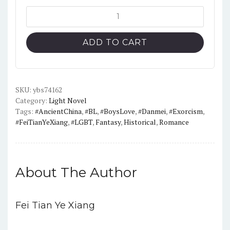
Dinghai
Fusheng
Records
ADD TO CART
Vol-
1
English
Version
SKU:
ybs74162
Category:
Light Novel
Light
Tags:
#AncientChina
,
#BL
,
#BoysLove
,
#Danmei
,
#Exorcism
,
Novel
#FeiTianYeXiang
,
#LGBT
,
Fantasy
,
Historical
,
Romance
quantity
About The Author
Fei Tian Ye Xiang