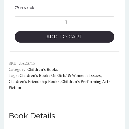
79 in stock
Dork
Diaries
7:
ADD TO CART
Tales
from
a
Not-
SKU:
ybs23715
Category:
Children's Books
So-
Tags:
Children's Books On Girls' & Women's Issues
,
Glam
Children's Friendship Books
,
Children's Performing Arts
TV
Fiction
Star
quantity
Book Details