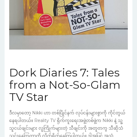
Dork Diaries 7: Tales
from a Not-So-Glam
TV Star
ဒီလမှာတော့ Nikki ဟာ တစ်ပြိုင်နက် လုပ်ငန်းများစွာကို ကိုင်တွယ်
နေရပါတယ်။ Reality TV ရိုက်ကူးရေးအဖွဲ့တစ်ဖွဲ့က Nikki နဲ့ သူ့
သူငယ်ချင်းများ လူကြိုက်များတဲ့ သီချင်းကို အတူတကွ သီဆိုသံ
သွင်းနေကြတာကို လိုက်ရိုက်နေကြပါတယ်။ ဒါ့အပြင် အသံ