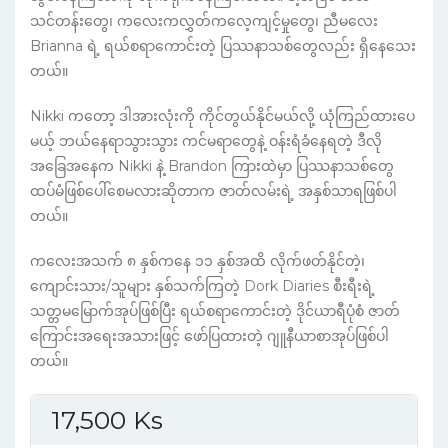
သင်တန်းတွေ၊ ကလေးကလွှတ်ကလေ့ကျင့်မှုတွေ၊ ညီမလေး
Brianna ရဲ့ ရယ်စရာကောင်းတဲ့ ပြဿနာသစ်တွေလည်း ရှိနေသေး
တယ်။
Nikki ကတော့ ဒါအားလုံးကို ကိုင်တွယ်နိုင်မယ်လို့ ယုံကြည်ထားပေ
မယ့် ဘယ်နေရာသွားသွား ကင်မရာတွေနဲ့ ဝန်းရံခံနေရတဲ့ ဒီလို
အခြေအနေက Nikki နဲ့ Brandon ကြားထဲမှာ ပြဿနာသစ်တွေ
ထပ်မံဖြစ်ပေါ်စေမလားဆိုတာက ဇာတ်လမ်းရဲ့ အနှစ်သာရဖြစ်ပါ
တယ်။
ကလေးအသက် ၈ နှစ်ကနေ ၁၁ နှစ်အထိ လိုက်ဖတ်နိုင်တဲ့၊
ကျောင်းသား/သူများ နှစ်သက်ကြတဲ့ Dork Diaries စီးရီးရဲ့
သတ္တမမြောက်အုပ်ဖြစ်ပြီး ရယ်စရာကောင်းတဲ့ ဒိုင်ယာရီပုံစံ ဇာတ်
ကြောင်းအရေးအသားဖြင့် ဖော်ပြထားတဲ့ ဂျူနီယာစာအုပ်ဖြစ်ပါ
တယ်။
17,500
Ks