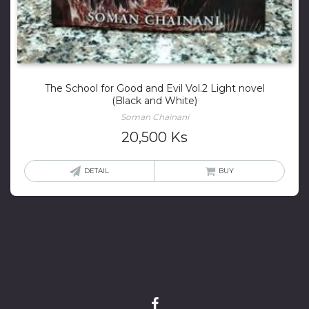
The School for Good and Evil Vol.2 Light novel
(Black and White)
Soman Chainani
20,500
Ks
DETAIL
BUY