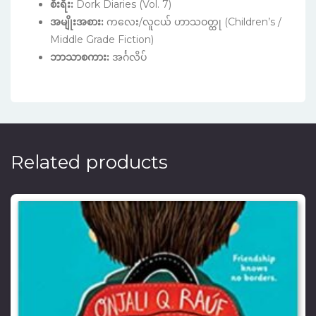
စီးရီး:
Dork Diaries (Vol. 7)
အမျိုးအစား:
ကလေး/လူငယ် ဟာသဝတ္ထု (Children’s /
Middle Grade Fiction)
ဘာသာစကား:
အင်္ဂလိပ်
Related products