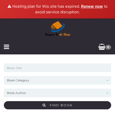
⚠️ Hosting plan for this site has expired.
Renew now
to
avoid service disruption.
0
FIND BOOK