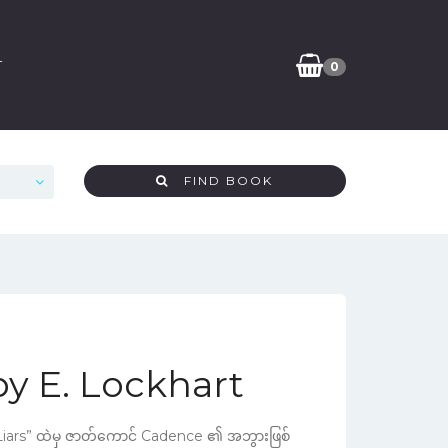
T
0
FIND BOOK
by E. Lockhart
iars” ထဲမှ ဇာတ်ကောင် Cadence ၏ အဘွားဖြစ်