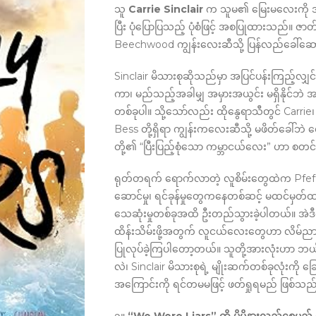
သူ
Carrie Sinclair
က သူမ၏ မြေးမလေးကို အတိ
ပြီး ပုံပြောပြသည့် ပုံစံဖြင့် အစပြုထားသည်။ ဇာတ်
Beechwood ကျွန်းလေးဆီသို့ ပြန်လည်ခေါ်ဆော
Sinclair မိသားစုဆိုသည်မှာ အပြင်ပန်းကြည့်လျှင် 
ကာ၊ မည်သည့်အခါမျှ အမှားအယွင်း မရှိနိုင်ဘဲ အမြဲတ
တစ်ခုပါ။ သို့သော်လည်း ထိုနွေရာသီတွင် Carr
Bess တို့ရှိရာ ကျွန်းကလေးဆီသို့ မဖိတ်ခေါ်ဘ
တို့၏ “ပြီးပြည့်စုံသော ကမ္ဘာငယ်လေး” ဟာ စတ
ရုတ်တရက် ရောက်လာတဲ့ လူစိမ်းတွေထဲက Pfeff လိ
ဆောင်မှု၊ ရင်ခုန်မှုတွေကနေတစ်ဆင့် မထင်မှတ်ထား
သေဆုံးမှုတစ်ခုအထိ ဦးတည်သွားခဲ့ပါတယ်။ အဲဒီနေ
ထိန်းသိမ်းဖို့အတွက် လူငယ်လေးတွေဟာ လိမ်ညာမှုတ
ပြုလုပ်ခဲ့ကြပါတော့တယ်။ သူတို့အားလုံးဟာ ဘယ်လိ
လဲ၊ Sinclair မိသားစုရဲ့ မျိုးဆက်တစ်ခုလုံးကို 
အကြောင်းကို ရင်တမမဖြင့် ဖတ်ရှုရမည် ဖြစ်သည