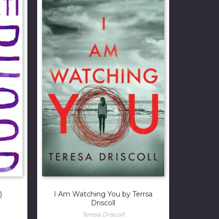
)
I Am Watching You by Terrsa
Driscoll
Teresa Driscoll