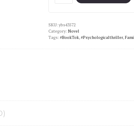
of
Liars
by
SKU:
E.
ybs43572
Category:
Novel
Lockhart
Tags:
#BookTok
,
#psychologicalthriller
,
Fami
quantity
0)