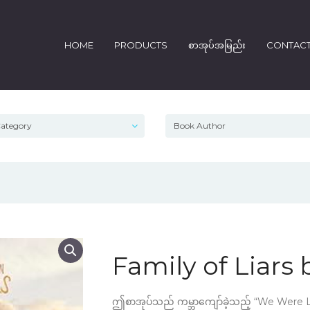
HOME
PRODUCTS
စာအုပ်အမြည်း
CONTAC
Family of Liars 
ဤစာအုပ်သည် ကမ္ဘာကျော်ခဲ့သည့် “We Were L