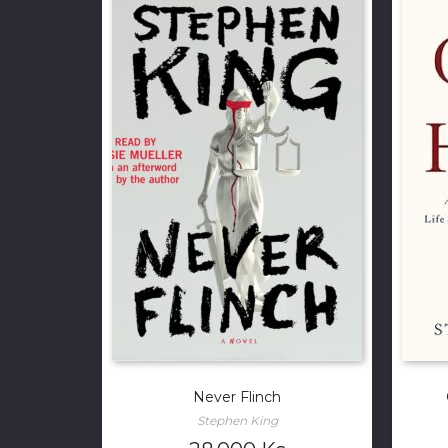
Never Flinch
Stephen King