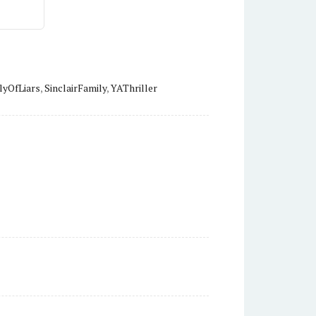
lyOfLiars
,
SinclairFamily
,
YAThriller