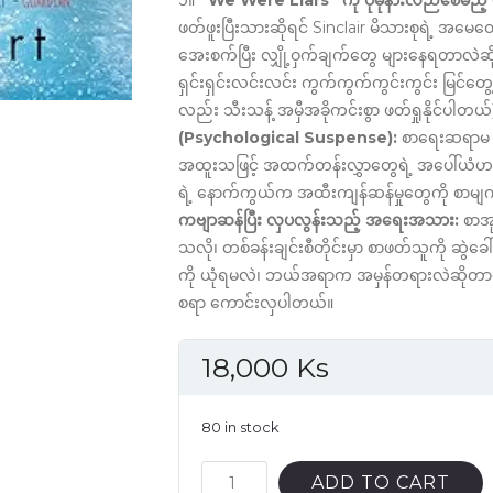
၁။
“We Were Liars” ကို ပိုမိုနားလည်စေမည့်
ဖတ်ဖူးပြီးသားဆိုရင် Sinclair မိသားစုရဲ့ အ
အေးစက်ပြီး လျှို့ဝှက်ချက်တွေ များနေရတာလဲဆိုတဲ
ရှင်းရှင်းလင်းလင်း ကွက်ကွက်ကွင်းကွင်း မြင်
လည်း သီးသန့် အမှီအခိုကင်းစွာ ဖတ်ရှုနိုင်ပါတယ
(Psychological Suspense):
စာရေးဆရာမ E
အထူးသဖြင့် အထက်တန်းလွှာတွေရဲ့ အပေါ်ယံဟန်ဆ
ရဲ့ နောက်ကွယ်က အထီးကျန်ဆန်မှုတွေကို စာမျက်နှာ
ကဗျာဆန်ပြီး လှပလွန်းသည့် အရေးအသား:
စာအု
သလို၊ တစ်ခန်းချင်းစီတိုင်းမှာ စာဖတ်သူကို ဆွဲခေါ
ကို ယုံရမလဲ၊ ဘယ်အရာက အမှန်တရားလဲဆိုတာကို က
စရာ ကောင်းလှပါတယ်။
18,000
Ks
80 in stock
Family
ADD TO CART