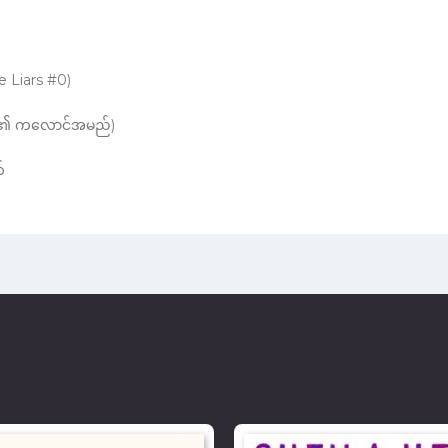
 Liars #0)
s ၏ ကလောင်အမည်)
်