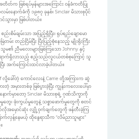
တ်က ဖြစ်ရပ်မှန်များအကြောင်း ဝန်ခံကတိပြု
လမ်းနောက်ခံကို ၁၉၈၇ ခုနှစ်၊ Sinclair မိသားစုပိုင်
င်သွားမှာ ဖြစ်ပါတယ်။
စည်းစိမ်ချမ်းသာ အပြည့်ရှိပြီး၊ ရုပ်ရည်ချောမော
မ်း တည်ငြိမ်ပြီး ပြီးပြည့်စုံနေသည့် မျိုးရိုးကြီး
ie၊ သူမ၏ ညီမလေးများဖြစ်ကြသော Johnny နှင့်
ဲ ရောက်ရှိလာသည့် ဧည့်သည်လူငယ်တစ်စုကြောင့် သူ
င်ပြီး အက်ကြောင်းထင်လာခဲ့ပါတယ်။
ု့ခေါ်တဲ့ ကောင်လေးနဲ့ Carrie တို့အကြားက ဆွဲ
တဲ့ အမှားတစ်ခု ဖြစ်ပွားခဲ့ပြီး ကျွန်းကလေးပေါ်မှာ
ာက်မှာတော့ Sinclair မိသားစုရဲ့ ဂုဏ်သိက္ခာကို
ွေ၊ ဖုံးကွယ်မှုတွေနဲ့ သစ္စာဖောက်မှုတွေကို စတင်
ုအမှောင်ဆုံး လျှို့ဝှက်ချက်တွေကို ဖန်တီးခဲ့ကြ
ခြောက်လှန့်နေမယ့် ထိုနွေရာသီက “လိမ်ညာသူများ”
်။