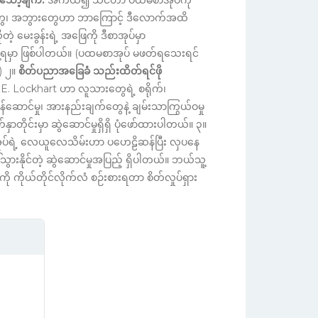
 သော့ချက်:
အကယ်၍ သင်ဟာ ပထမစာအုပ်ကို
မေတွေ၊ အဘွားတွေဟာ ဘာကြောင့် ဒီလောက်အထိ
့ မေးခွန်းရဲ့ အဖြေကို ဒီစာအုပ်မှာ
တွေ့ရမှာ ဖြစ်ပါတယ်။ (ပထမစာအုပ် မဖတ်ရသေးရင်
်) ၂။
စိတ်ပညာအခြေခံ သည်းထိတ်ရင်ဖို
. Lockhart ဟာ လူသားတွေရဲ့ စရိုက်၊
ောင်မှု၊ အားနည်းချက်တွေနဲ့ ချမ်းသာကြွယ်ဝမှု
တိုင်းမှာ ဆွဲဆောင်မှုရှိရှိ ပုံဖော်ထားပါတယ်။ ၃။
ပ်ရဲ့ လေယူလေသိမ်းဟာ ပဟေဠိဆန်ပြီး လှပနေ
်သွားနိုင်တဲ့ ဆွဲဆောင်မှုအပြည့် ရှိပါတယ်။ ဘယ်သူ့
ိုယ်တိုင်လိုက်လံ စဉ်းစားရတာ စိတ်လှုပ်ရှား