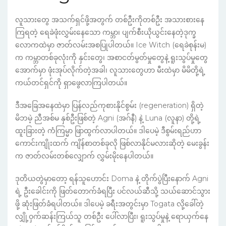
လူသားတွေ အသက်ရှင်ဖို့အတွက် တစ်ဦးကိုတစ်ဦး အသားစားနေ
ကြရတဲ့ ရေခဲဖုံးလွှမ်းနေသော ကမ္ဘာ၊ ပျက်စီးယိုယွင်းနေတဲ့ဒုက္ခ
လောကထဲမှာ ဇာတ်လမ်းအစပြုပါတယ်။ Ice Witch (ရေခဲစုန်းမ)
က ကမ္ဘာတစ်ခုလုံးကို နှင်းတွေ၊ အစာငတ်မွတ်မှုတွေနဲ့ ရူးသွပ်မှုတွေ
အောက်မှာ ဖုံးအုပ်လိုက်တဲ့အခါ၊ လူသားတွေဟာ မီးထဲမှာ မိမိတို့ရဲ့
ကယ်တင်ရှင်ကို ရှာဖွေလာကြပါတယ်။
ဒီအခြေအနေထဲမှာ ပြန်လည်ကုစားနိုင်စွမ်း (regeneration) ရှိတဲ့
မိဘမဲ့ ညီအစ်မ နှစ်ဦးဖြစ်တဲ့ Agni (အဂ်နီ) နဲ့ Luna (လူနာ) တို့ရဲ့
ထူးခြားတဲ့ ကံကြမ္မာ ဖြာထွက်လာပါတယ်။ ဒါပေမဲ့ ဒီစွမ်းရည်ဟာ
ကောင်းကျိုးထက် ကျိန်စာတစ်ခုလို ဖြစ်လာနိုင်မလားဆိုတဲ့ မေးခွန်း
က ဇာတ်လမ်းတစ်လျှောက် လွှမ်းမိုးနေပါတယ်။
ဒုတိယတွဲမှာတော့ ရန်သူဟောင်း Doma နဲ့ တိုက်ပွဲပြီးနောက် Agni
ရဲ့ ဦးခေါင်းကို ဖြတ်တောက်ခံရပြီး ပင်လယ်ဆီသို့ သယ်ဆောင်သွား
ဖို့ ဆုံးဖြတ်ခံရပါတယ်။ ဒါပေမဲ့ ခရီးအတွင်းမှာ Togata လို့ခေါ်တဲ့
လျှို့ဝှက်ဆန်းကြယ်သူ တစ်ဦး ပေါ်လာပြီး၊ ရူးသွပ်မှုနဲ့ ရောယှက်နေ