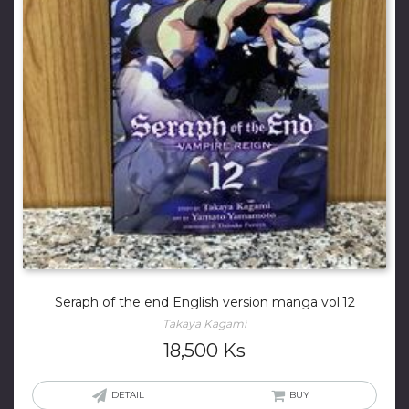
Seraph of the end English version manga vol.12
Takaya Kagami
18,500
Ks
DETAIL
BUY