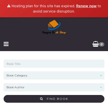
⚠️ Hosting plan for this site has expired.
Renew now
to
avoid service disruption.
0
FIND BOOK