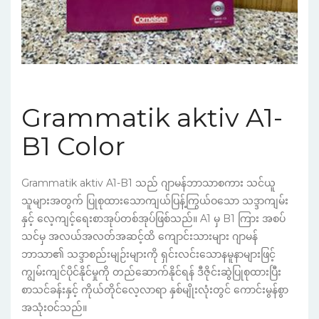
Grammatik aktiv A1-
B1 Color
Grammatik aktiv A1-B1 သည် ဂျာမန်ဘာသာစကား သင်ယူ
သူများအတွက် ပြုစုထားသောကျယ်ပြန့်ကြွယ်ဝသော သဒ္ဒာကျမ်း
နှင့် လေ့ကျင့်ရေးစာအုပ်တစ်အုပ်ဖြစ်သည်။ A1 မှ B1 ကြား အစပ်
သင်မှ အလယ်အလတ်အဆင့်ထိ ကျောင်းသားများ ဂျာမန်
ဘာသာ၏ သဒ္ဒာစည်းမျဉ်းများကို ရှင်းလင်းသောနမူနာများဖြင့်
ကျွမ်းကျင်ပိုင်နိုင်မှုကို တည်ဆောက်နိုင်ရန် ဒီဇိုင်းဆွဲပြုစုထားပြီး
စာသင်ခန်းနှင့် ကိုယ်တိုင်လေ့လာရာ နှစ်မျိုးလုံးတွင် ကောင်းမွန်စွာ
အသုံးဝင်သည်။