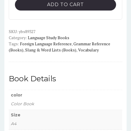
A1-
ADD TO CART
B1
Color
quantity
SKU:
ybs89327
Category:
Language Study Books
Tags:
Foreign Language Reference
,
Grammar Reference
(Books)
,
Slang & Word Lists (Books)
,
Vocabulary
Book Details
color
Color Book
Size
A4