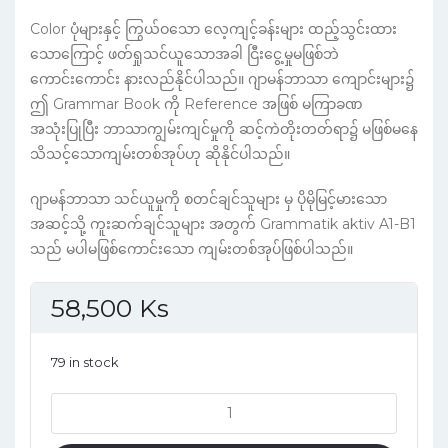
Color ပုံများနှင့် ကြွယ်ဝသော လေ့ကျင့်ခန်းများ ထည့်သွင်းထား
သောကြောင့် ဖတ်ရှုသင်ယူသောအခါ ငြီးငွေ့မှုမဖြစ်ဘဲ
ကောင်းကောင်း နားလည်နိုင်ပါသည်။ ဂျာမန်ဘာသာ ကျောင်းများ၌
ဤ Grammar Book ကို Reference အဖြစ် မကြာခဏ
အသုံးပြုပြီး ဘာသာကျွမ်းကျင်မှုကို ဆင့်ကဲတိုးတတ်ရာ၌ မဖြစ်မနေ
သိသင့်သောကျမ်းတစ်အုပ်ဟု ဆိုနိုင်ပါသည်။
ဂျာမန်ဘာသာ သင်ယူမှုကို စတင်ချင်သူများ မှ ပိုမိုမြင့်မားသော
အဆင့်သို့ ကူးဆက်ချင်သူများ အတွက် Grammatik aktiv A1-B1
သည် မပါမဖြစ်ကောင်းသော ကျမ်းတစ်အုပ်ဖြစ်ပါသည်။
58,500
Ks
79 in stock
Grammatik
aktiv