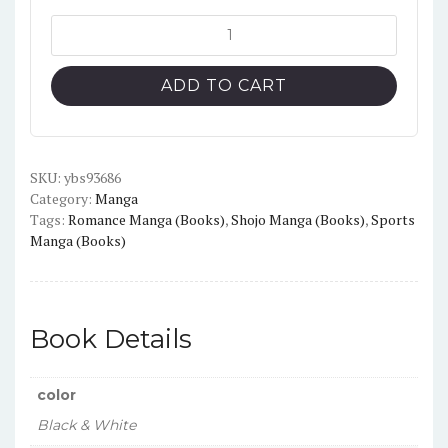
Grand
Blue
Dreaming
ADD TO CART
English
Version
Manga
Vol.13
SKU:
ybs93686
Category:
Manga
quantity
Tags:
Romance Manga (Books)
,
Shojo Manga (Books)
,
Sports
Manga (Books)
Book Details
color
Black & White