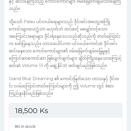
နှင့် ဆင်းနေကြသည့် ကောင်ကောင်များ ဝမ်းမြောက်ချမ်းသာနေကြ
သည်။
သို့သော် Palau ပင်လယ်ရေများသည် ဒိုင်းဗင်းအတွေ့အကြုံ
ကောင်းများပေး႐ုံသာ မဟုတ်ဘဲ ထပ်ဆင့် မမျှော်လင့်သော
အကြောင်းအရာများ ဝိုင်းရံနေသေးသည်ဆိုသည်ကို ဇာတ်ကြောင်း
က ဖော်ပြနေသည်။ ဟာသပေါင်းကာ ပင်လယ်ကောင်ထဲ ဒိုင်းဗင်း
ဆင်းနေသော ကောင်ကောင်များ၏ ဝမ်းမြောက်ချမ်းမြေ့မှုနှင့်
ကြောင်ဆာကောင်ဆာ ဖြစ်ပျက်ချက်များ ချိတ်ကြိုးနေသောကြောင့်
ဖတ်ဆဲ Volume 13 ကို မချဲ့နိုင်ဘဲ ဖတ်ချင်မည်ဖြစ်သည်။
Grand Blue Dreaming ၏ ကောင်းမြတ်သော ဟာသနှင့် ဒိုင်းဗ
င်း လမ်းကြောင်းဇာတ်ကြောင်းများကို ဤ Volume တွင် ခံစား
ကြည်နူးနိုင်မည်ဖြစ်သည်။
18,500
Ks
80 in stock