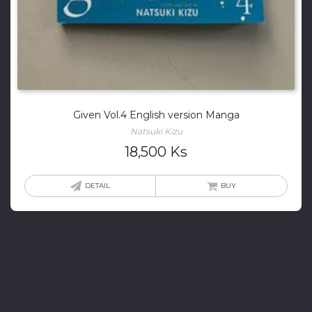
Given Vol.4 English version Manga
Natsuki Kizu
18,500
Ks
DETAIL
BUY