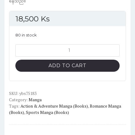
နေသည်။
18,500
Ks
80 in stock
Grand
blue
dreaming
ADD TO CART
English
Version
Manga
Vol.1
SKU:
ybs75183
Category:
Manga
quantity
Tags:
Action & Adventure Manga (Books)
,
Romance Manga
(Books)
,
Sports Manga (Books)