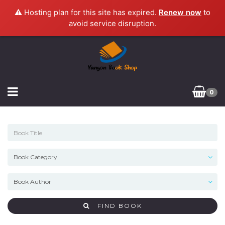
⚠️ Hosting plan for this site has expired.
Renew now
to
avoid service disruption.
0
FIND BOOK