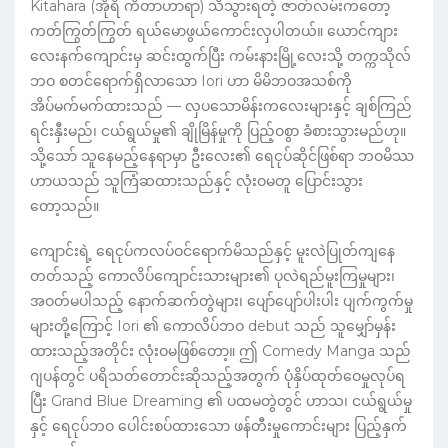
Kitahara (အိုရိ ကိတာဟာရာ) သိသွားရတဲ့ ဇာတ်လမ်းကတော့
ကတ်ကြွတ်ကြွတ် ရယ်မောဖွယ်ကောင်းလှပါတယ်။ ယောင်ကျား
လေးနက်ကျောင်းမှ ဆင်းထွက်ပြီး ကမ်းနားမြို့လေးသို့ တက္ကသိုလ်
ဘဝ စတင်ရောက်ရှိလာသော Iori ဟာ မိမိဘဝအသစ်ကို
အိပ်မက်မက်ထားသည် — လှပသောမိန်းကလေးများနှင့် ချစ်ကြည်
ရင်းနှီးမည်၊ ငယ်ရွယ်မှု၏ ချိုမြိန်မှုကို ပြည့်ဝစွာ ခံစားသွားမည်ဟု။
သို့သော် သူနေမည့်နေရာမှာ ဦးလေး၏ ရေငုပ်ဆိုင်ဖြစ်ရာ ဘဝမိဿ
ဟာယသည် သူကြံဆထားသည်နှင့် လုံးဝမတူ ပြောင်းသွား
တော့သည်။
ကျောင်းရဲ့ ရေငုပ်ကလပ်ဝင်ရောက်မိသည်နှင့် မူးလဲပြုတ်ကျနေ
တတ်သည့် ကောလိပ်ကျောင်းသားများ၏ ပုလဲရည်မူးကြမှုများ၊
အဝတ်မပါသည့် နောက်ဆက်တွဲများ၊ ပျော်ပျော်ပါးပါး ပျက်ကွက်မှု
များတို့ကြောင့် Iori ၏ ကောလိပ်ဘဝ debut သည် သူမျှော်မှန်း
ထားသည့်အတိုင်း လုံးဝမဖြစ်တော့။ ဤ Comedy Manga သည်
ဂျပန်တွင် ပရိသတ်တောင်းဆိုသည့်အတွက် ပုံနှိပ်ထုတ်ဝေမှုလုပ်ရ
ပြီး Grand Blue Dreaming ၏ ပထမတွဲတွင် ဟာသ၊ ငယ်ရွယ်မှု
နှင့် ရေငုပ်ဘဝ ပေါင်းစပ်ထားသော ဖန်တီးမှုကောင်းများ ပြည့်နှက်