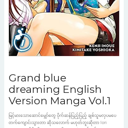
Grand blue
dreaming English
Version Manga Vol.1
မြင့်မားသောဆောင်မျှော်တွေ ပိုက်ဆန်ပြည့်ပြည့် ချစ်သူမလှပမပေ
တက်ကျောင်းသွားတာ ဆိုသလောက် မဟုတ်ဘူးဆိုတာ Iori