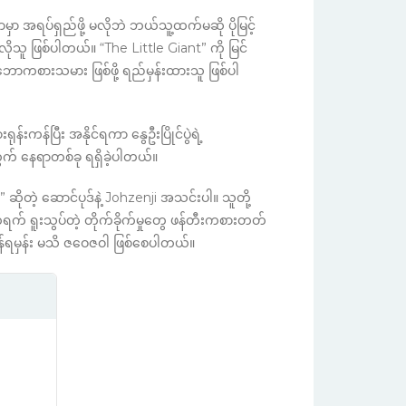
ာ အရပ်ရှည်ဖို့ မလိုဘဲ ဘယ်သူ့ထက်မဆို ပိုမြင့်
ိုသူ ဖြစ်ပါတယ်။ “The Little Giant” ကို မြင်
ာကစားသမား ဖြစ်ဖို့ ရည်မှန်းထားသူ ဖြစ်ပါ
ုန်းကန်ပြီး အနိုင်ရကာ နွေဦးပြိုင်ပွဲရဲ့
 နေရာတစ်ခု ရရှိခဲ့ပါတယ်။
ဆိုတဲ့ ဆောင်ပုဒ်နဲ့ Johzenji အသင်းပါ။ သူတို့
ရက် ရူးသွပ်တဲ့ တိုက်ခိုက်မှုတွေ ဖန်တီးကစားတတ်
န်ရမှန်း မသိ ဇဝေဇဝါ ဖြစ်စေပါတယ်။