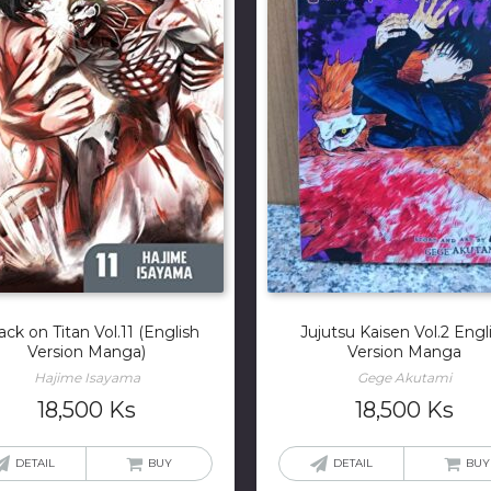
ack on Titan Vol.11 (English
Jujutsu Kaisen Vol.2 Engl
Version Manga)
Version Manga
Hajime Isayama
Gege Akutami
18,500
Ks
18,500
Ks
DETAIL
BUY
DETAIL
BUY