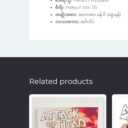
စာရေးသူ:
Haruichi Furudate
စီးရီး:
Haikyu!! (Vol. 13)
အမျိုးအစား:
အားကစား မန်ဂါ (ရှောနန်)
ဘာသာစကား:
အင်္ဂလိပ်
Related products