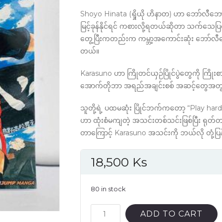
Shoyo Hinata (ရှိုယို ဟိနာတ) ဟာ ဘော်လီဘောမှ
မြင့်ခုန်နိုင်ရင် ကစားလို့ရတယ်ဆိုတာ သက်သေပြလ
တွေ့ပြီးကတည်းက ကမ္ဘာ့အကောင်းဆုံး ဘော်လီဘေ
တယ်။
Karasuno ဟာ ကြိုတင်ယှဉ်ပြိုင်ပွဲတွေကို ကြိုးစားရ
အောက်တိုဘာ အရည်အချင်းစစ် အဆင့်တွေအတွက်
သူတို့ရဲ့ ပထမဆုံး ပြိုင်ဘက်ကတော့ “Play hard” 
ဟာ ထုံးစံမကျတဲ့ အသင်းတစ်သင်းဖြစ်ပြီး ရုတ်တ
တာကြောင့် Karasuno အသင်းကို ဘယ်လို တုံ့ပြ
18,500
Ks
80 in stock
Haikyu
ADD TO CART