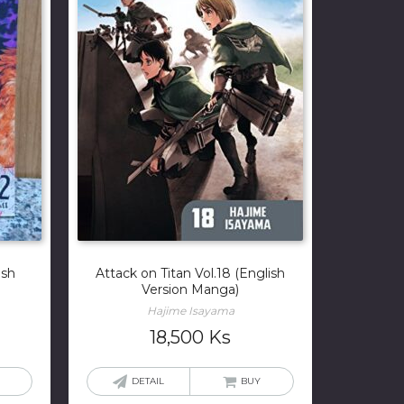
ish
Attack on Titan Vol.18 (English
Version Manga)
Hajime Isayama
18,500
Ks
DETAIL
BUY