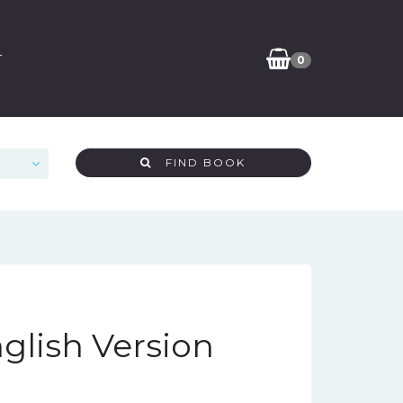
T
0
FIND BOOK
nglish Version