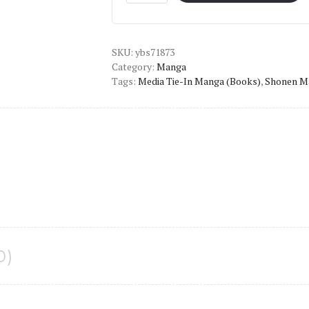
Vol
13
English
SKU:
Version
ybs71873
Category:
Manga
Manga
Tags:
Media Tie-In Manga (Books)
,
Shonen M
quantity
0)