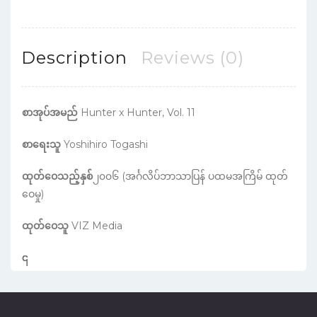
Description
Reviews (0)
စာအုပ်အမည်
Hunter x Hunter, Vol. 11
စာရေးသူ
Yoshihiro Togashi
ထုတ်ဝေသည့်နှစ်
၂၀၀၆ (အင်္ဂလိပ်ဘာသာပြန် ပထမအကြိမ် ထုတ်
ဝေမှု)
ထုတ်ဝေသူ
VIZ Media
၎
င
၎
၎