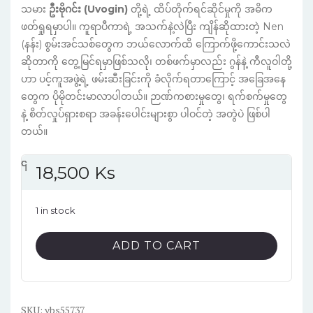
သမား
ဦးဗိုဂင်း (Uvogin)
တို့ရဲ့ ထိပ်တိုက်ရင်ဆိုင်မှုကို အဓိက
ဖတ်ရှုရမှာပါ။ ကူရာပီကာရဲ့ အသက်နဲ့လဲပြီး ကျိန်ဆိုထားတဲ့ Nen
(နန်း) စွမ်းအင်သစ်တွေက ဘယ်လောက်ထိ ကြောက်ဖို့ကောင်းသလဲ
ဆိုတာကို တွေ့မြင်ရမှာဖြစ်သလို၊ တစ်ဖက်မှာလည်း ဂွန်နဲ့ ကီလူဝါတို့
ဟာ ပင့်ကူအဖွဲ့ရဲ့ ဖမ်းဆီးခြင်းကို ခံလိုက်ရတာကြောင့် အခြေအနေ
တွေက ပိုမိုတင်းမာလာပါတယ်။ ဉာဏ်ကစားမှုတွေ၊ ရက်စက်မှုတွေ
နဲ့ စိတ်လှုပ်ရှားစရာ အခန်းပေါင်းများစွာ ပါဝင်တဲ့ အတွဲပဲ ဖြစ်ပါ
တယ်။
၎
င
၎
၎
18,500
Ks
1 in stock
Hunter
ADD TO CART
x
Hunter
Vol.11
SKU:
English
ybs55737