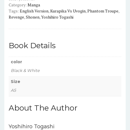
Category:
Manga
Version
Tags:
English Version
,
Kurapika Vs Uvogin
,
Phantom Troupe
,
Manga
Revenge
,
Shonen
,
Yoshihiro Togashi
quantity
Book Details
color
Black & White
Size
A5
About The Author
Yoshihiro Togashi