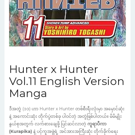
Hunter x Hunter
Vol.11 English Version
Manga
ဒီအတွဲ (၁၁) ဟာ Hunter x Hunter တစ်စီးရီးလုံးမှာ အမှောင်ဆုံး
နဲ့ အကောင်းဆုံး တိုက်ပွဲတစ်ခု ပါဝင်တဲ့ အတွဲဖြစ်ပါတယ်။ မိမိမျိုး
နွယ်စုအတွက် လက်စားချေဖို့ ပြင်ဆင်လာတဲ့
ကူရာပီကာ
(Kurapika)
နဲ့ ပင့်ကူအဖွဲ့ရဲ့ အင်အားအကြီးဆုံး တိုက်ခိုက်ရေး