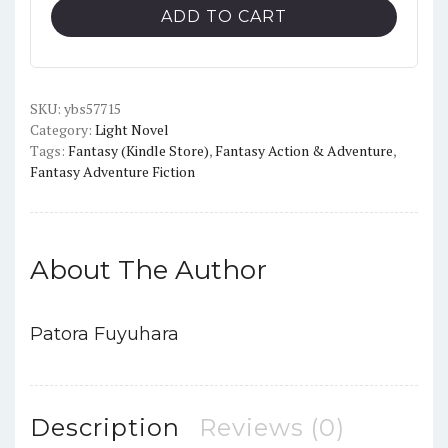
world
ADD TO CART
with
my
smartphone
light
SKU:
ybs57715
Category:
Light Novel
novel
Tags:
Fantasy (Kindle Store)
,
Fantasy Action & Adventure
,
English
Fantasy Adventure Fiction
version
Vol
12
quantity
About The Author
Patora Fuyuhara
Description
Reviews (0)