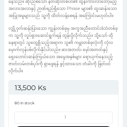
နေသည်။ ဆိုးညစ်သော နတ်ဆိုးတစ်ပါး၏ ထွန်းကားလာတော့မည့်
အလားအလာနှင့် ဉာဏ်ရည်ရှိသော Phrase များ၏ ထူးဆန်းသော
အပြုအမူများသည် သူ့ကို ထိတ်လန့်စေရန် အကြောင်းမဟုတ်ပါ။
လျှို့ဝှက်ဆန်းပြားသော ကျွန်းတစ်ခုမှ အကူအညီတောင်းခံသံတစ်ခု
က သူ့ကို လှုပ်ရှားဆောင်ရွက်ရန် တွန်းပို့လိုက်သည်။ သို့သော် ထို
နေရာတွင် သူတွေ့ရှိသည့်အရာက သူ၏ ကမ္ဘာတစ်ခုလုံးကို လုံးဝ
မှောက်လှန်ပစ်လိုက်နိုင်ပါသည်။ ဓားအတတ်၊ မှော်အတတ်နှင့်
ရှေးဟောင်းဆန်းကြယ်သော အမွေအနှစ်များ ရောယှက်နေသည့်
ဇာတ်လမ်းတစ်ပုဒ်ကို ရှာဖွေရန် ဖွင့်ထားသော တံခါးကို ဖြတ်ဝင်
လိုက်ပါ။
13,500
Ks
80 in stock
In
another