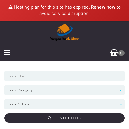
⚠️ Hosting plan for this site has expired.
Renew now
to
avoid service disruption.
0
FIND BOOK