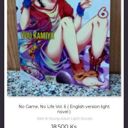
No Game, No Life Vol. 6 ( English version light
novel )
Teen & Young Adult Light Novels
18,500
Ks