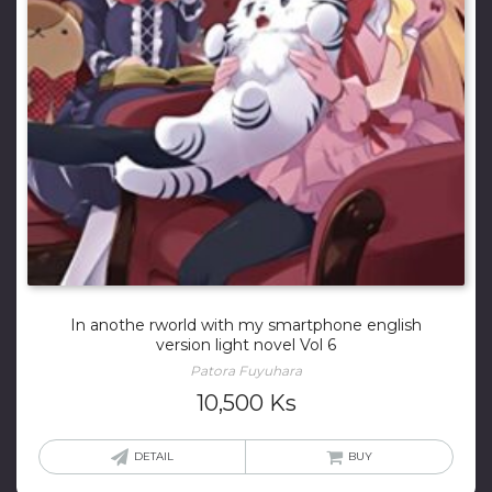
In anothe rworld with my smartphone english
version light novel Vol 6
Patora Fuyuhara
10,500
Ks
DETAIL
BUY