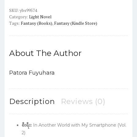
smartphone
light
SKU:
ybs99574
Category:
Light Novel
novel
Tags:
Fantasy (Books)
,
Fantasy (Kindle Store)
English
version
Vol
2
About The Author
quantity
Patora Fuyuhara
Description
Reviews (0)
စီးရီး:
In Another World with My Smartphone (Vol.
2)