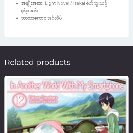
အမျိုးအစား:
Light Novel / Isekai စိတ်ကူးယဉ်
စွန့်စားခန်း
ဘာသာစကား:
အင်္ဂလိပ်
Related products