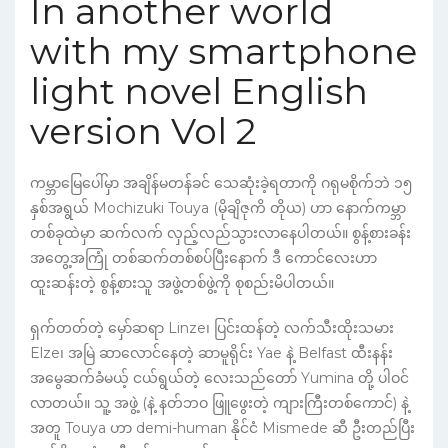
In another world
with my smartphone
light novel English
version Vol 2
ကမ္ဘာမြေပေါ်မှာ အချိန်မတန်ခင် သေဆုံးခဲ့ရတာကို ဂရုမစိုက်ဘဲ ၁၅
နှစ်အရွယ် Mochizuki Touya (မိုချိဇုကိ တိုယ) ဟာ နောက်ကမ္ဘာ
တစ်ခုထဲမှာ ဆက်လက် လှည့်လည်သွားလာနေပါတယ်။ စွန့်စားခန်း
အတွေ့အကြုံ တစ်ဆက်တစ်စပ်ပြီးနောက် ဒီ ကောင်လေးဟာ
ထူးဆန်းတဲ့ စွန့်စားသူ အဖွဲ့တစ်ဖွဲ့ကို စုစည်းမိပါတယ်။
ရှက်တတ်တဲ့ မှော်ဆရာ Linze၊ ပြင်းထန်တဲ့ လက်သီးထိုးသမား
Elze၊ အမြဲ ဆာလောင်နေတဲ့ ဆာမူရိုင်း Yae နဲ့ Belfast ထီးနန်း
အမွေဆက်ခံမယ့် ငယ်ရွယ်တဲ့ လေးသည်တော် Yumina တို့ ပါဝင်
လာတယ်။ သူ့ အဖွဲ့ (နဲ့ နတ်ဘဝ ဖြူဖွေးတဲ့ ကျားကြီးတစ်ကောင်) နဲ့
အတူ Touya ဟာ demi-human နိုင်ငံ Mismede ဆီ ဦးတည်ပြီး