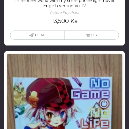
In another world with my smartphone light novel
English version Vol 12
Patora Fuyuhara
13,500
Ks
DETAIL
BUY