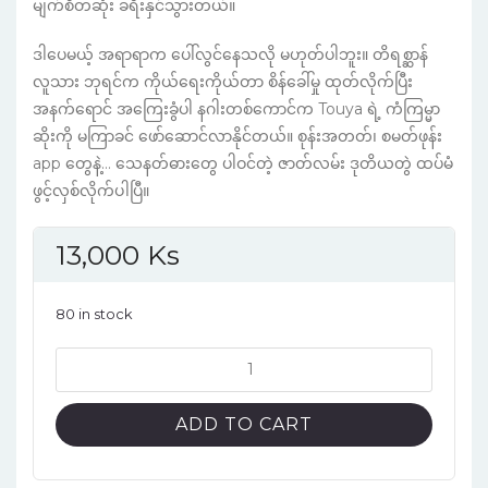
မျက်စိတဆုံး ခရီးနှင်သွားတယ်။
ဒါပေမယ့် အရာရာက ပေါ်လွင်နေသလို မဟုတ်ပါဘူး။ တိရစ္ဆာန်
လူသား ဘုရင်က ကိုယ်ရေးကိုယ်တာ စိန်ခေါ်မှု ထုတ်လိုက်ပြီး
အနက်ရောင် အကြေးခွံပါ နဂါးတစ်ကောင်က Touya ရဲ့ ကံကြမ္မာ
ဆိုးကို မကြာခင် ဖော်ဆောင်လာနိုင်တယ်။ စုန်းအတတ်၊ စမတ်ဖုန်း
app တွေနဲ့… သေနတ်ဓားတွေ ပါဝင်တဲ့ ဇာတ်လမ်း ဒုတိယတွဲ ထပ်မံ
ဖွင့်လှစ်လိုက်ပါပြီ။
13,000
Ks
80 in stock
In
another
world
ADD TO CART
with
my