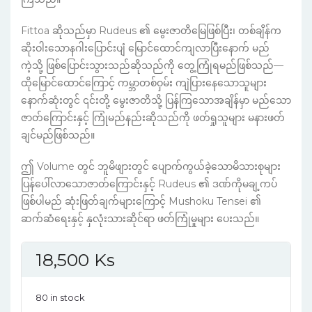
Fittoa ဆိုသည်မှာ Rudeus ၏ မွေးဇာတိမြေဖြစ်ပြီး၊ တစ်ချိန်က
ဆိုးဝါးသောနဂါးပြောင်းပျံ မြောင်ထောင်ကျလာပြီးနောက် မည်
ကဲ့သို့ ဖြစ်ပြောင်းသွားသည်ဆိုသည်ကို တွေ့ကြုံရမည်ဖြစ်သည်—
ထိုမြောင်ထောင်ကြောင့် ကမ္ဘာတစ်ဝှမ်း ကျဲပြားနေသောသူများ
နောက်ဆုံးတွင် ၎င်းတို့ မွေးဇာတိသို့ ပြန်ကြသောအချိန်မှာ မည်သော
ဇာတ်ကြောင်းနှင့် ကြုံမည်နည်းဆိုသည်ကို ဖတ်ရှုသူများ မနားဖတ်
ချင်မည်ဖြစ်သည်။
ဤ Volume တွင် ဘူမိဖျားတွင် ပျောက်ကွယ်ခဲ့သောမိသားစုများ
ပြန်ပေါ်လာသောဇာတ်ကြောင်းနှင့် Rudeus ၏ ဒဏ်ကိုမချ့ကပ်
ဖြစ်ပါမည် ဆုံးဖြတ်ချက်များကြောင့် Mushoku Tensei ၏
ဆက်ဆံရေးနှင့် နှလုံးသားဆိုင်ရာ ဖတ်ကြုံမှုများ ပေးသည်။
18,500
Ks
80 in stock