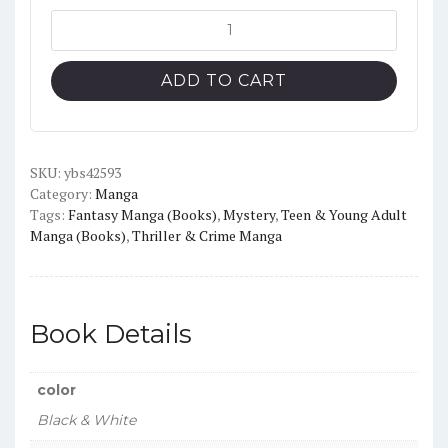
Mushoku
Tensei
Vol.10
ADD TO CART
(English
Version)
quantity
SKU:
ybs42593
Category:
Manga
Tags:
Fantasy Manga (Books)
,
Mystery
,
Teen & Young Adult
Manga (Books)
,
Thriller & Crime Manga
Book Details
color
Black & White