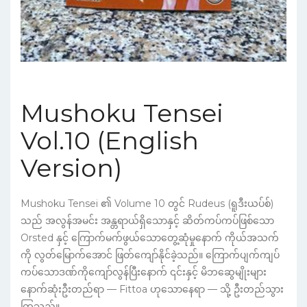
Mushoku Tensei
Vol.10 (English
Version)
Mushoku Tensei ၏ Volume 10 တွင် Rudeus (ရူဒီးယပ်စ်)
သည် အလွန်အမင်း အန္တရာယ်ရှိသောနှင့် ဆိတ်ကပ်ကပ်ဖြစ်သော
Orsted နှင့် ကြောက်မက်ဖွယ်သောတွေ့ဆုံမှုနောက် ကိုယ်အသက်
ကို လွတ်မြောက်အောင် ဖြတ်ကျော်နိုင်ခဲ့သည်။ ကြောက်ပျက်ကျပ်
ကပ်သောဒဏ်ကိုကျော်လွန်ပြီးနောက် ၎င်းနှင့် မိဘဆွေမျိုးများ
နောက်ဆုံးဦးတည်ရာ — Fittoa ဟုသောနေရာ — သို့ ဦးတည်သွား
ကြသည်။