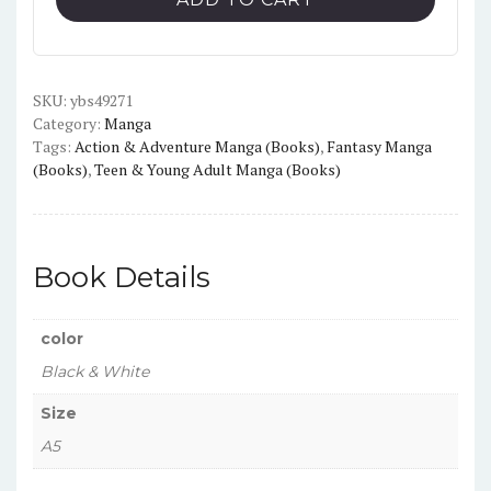
Vol.25
English
Version
Manga
SKU:
ybs49271
Category:
Manga
quantity
Tags:
Action & Adventure Manga (Books)
,
Fantasy Manga
(Books)
,
Teen & Young Adult Manga (Books)
Book Details
color
Black & White
Size
A5