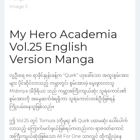
My Hero Academia
Vol.25 English
Version Manga
လူဦးရေ ၈၀ ရာခိုင်နှုန်းခန့်က “Quirk” ဟုခေါ်သော အထူးစွမ်းအား
များ ပိုင်ဆိုင်လာသည့် ကမ္ဘာတွင်၊ စွမ်းအားမဲ့ မွေးဖွားလာသူ
Midoriya (မီဒိုရိယ) သည် ကမ္ဘာ့အကြီးကျယ်ဆုံး သူရဲကောင်း၏
စွမ်းအားကို အမွေဆက်ခံရရှိကာ သူရဲကောင်းတစ်ဦးဖြစ်ရန်
ကြိုးပမ်းနေသူဖြစ်သည်။
ဤ Vol.25 တွင် Tomura (တိုမူရ) ၏ Quirk ပထမဆုံး ပေါ်ပေါက်
လာသည့် ကြောက်မက်ဖွယ်ဖြစ်ရပ်ကတည်းက၊ ရာဇဝတ်ကောင်
အကြီးကျယ်ဆုံးဖြစ်သော All For One သာလျှင် ထိုကျိုးပဲ့နေ