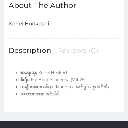
About The Author
Kohei Horikoshi
Description
Reviews (0)
စာရေးသူ:
Kohei Horikoshi
စီးရီး:
My Hero Academia (Vol. 25)
အမျိုးအစား:
မန်ga (Manga) / အက်ရှင် / စူပါဟီးရိုး
ဘာသာစကား:
အင်္ဂလိပ်