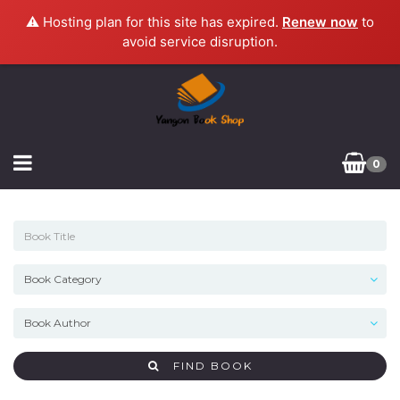
⚠️ Hosting plan for this site has expired.
Renew now
to
avoid service disruption.
0
FIND BOOK