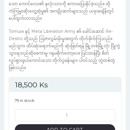
သော ကောင်လေး၏ နှလုံးသားကို စကားပြောနိုင်ခဲ့သည်။ ထို
ကံကြမ္မာဆိုးတွေ့ဆုံမှု၏ အကျိုးဆက်များသည် ယခုအချိန်တွင်
ပေါ်ထွက်လာသည်။
Tomura နှင့် Meta Liberation Army ၏ ခေါင်းဆောင် Re-
Destro တို့သည် ဩဇာလွှမ်းမိုးမှုအတွက် တိုက်ခိုက်ကြသည်။
မည်သူက ထိပ်ဆုံးရောက်မည်ကို ဆုံးဖြတ်ရန် မြို့တစ်မြို့လုံး ပြိုကွဲ
သွားရသည်ဆိုစေကာမူ ဂရုမစိုက်တော့ပေ။ ပြင်းထန်ပြီး စိတ်
လှုပ်ရှားဖွယ်ကောင်းသော တိုက်ပွဲခန်းများ ပါဝင်သည့် တွဲတစ်တွဲ
ဖြစ်သည်။
18,500
Ks
79 in stock
My
Hero
Academia
ADD TO CART