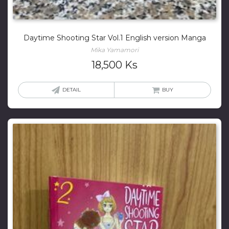
Daytime Shooting Star Vol.1 English version Manga
Mika Yamamori
18,500
Ks
DETAIL
BUY