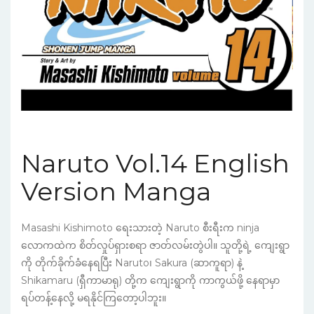
Naruto Vol.14 English
Version Manga
Masashi Kishimoto ရေးသားတဲ့ Naruto စီးရီးက ninja
လောကထဲက စိတ်လှုပ်ရှားစရာ ဇာတ်လမ်းတွဲပါ။ သူတို့ရဲ့ ကျေးရွာ
ကို တိုက်ခိုက်ခံနေရပြီး Naruto၊ Sakura (ဆာကူရာ) နဲ့
Shikamaru (ရှီကာမာရု) တို့က ကျေးရွာကို ကာကွယ်ဖို့ နေရာမှာ
ရပ်တန့်နေလို့ မရနိုင်ကြတော့ပါဘူး။