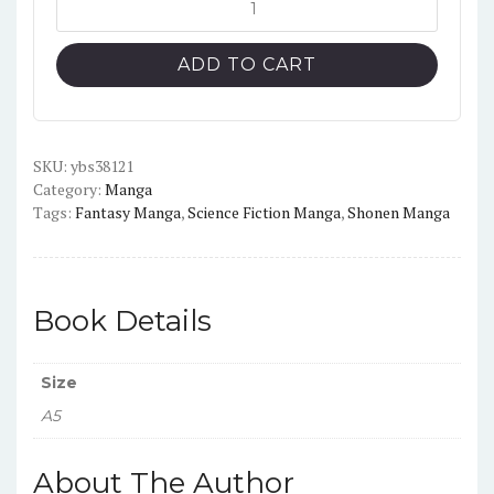
Vol.14
English
ADD TO CART
Version
Manga
quantity
SKU:
ybs38121
Category:
Manga
Tags:
Fantasy Manga
,
Science Fiction Manga
,
Shonen Manga
Book Details
Size
A5
About The Author