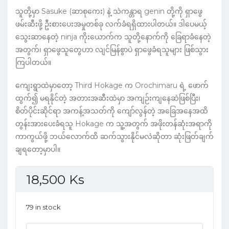
သူတို့မှာ Sasuke (ဆာစုကေး) နဲ့ သဲကန္တာရ genin တို့ကို ရှာဖွေ
ဖမ်းဆီးဖို့ ဦးစားပေးအမှုတစ်ခု လက်ခံရရှိထားပါတယ်။ ဒါပေမယ့်
သွေးဆာနေတဲ့ ninja ကိုးယောက်က သူတို့နောက်ကို ခြေရာခံနေတဲ့
အတွက်၊ ရှာဖွေသူတွေဟာ လျင်မြန်စွာပဲ ရှာဖွေခံရသူများ ဖြစ်သွား
ကြပါတယ်။
ကျေးရွာထဲမှာတော့ Third Hokage က Orochimaru ရဲ့ ဖောက်
ထွက်၍ မရနိုင်တဲ့ အတားအဆီးထဲမှာ အကျဉ်းကျနေဆဲဖြစ်ပြီး၊
စိတ်ပိုင်းဆိုင်ရာ အကန့်အသတ်ကို ကျော်လွန်တဲ့ အခြေအနေအထိ
တွန်းအားပေးခံရသူ Hokage က သူ့အတွက် အဖိုးတန်ဆုံးအရာကို
ကာကွယ်ဖို့ ဘယ်လောက်ထိ ဆက်သွားနိုင်မလဲဆိုတာ ဆုံးဖြတ်ချက်
ချရတော့မှာပါ။
18,500
Ks
79 in stock
Naruto