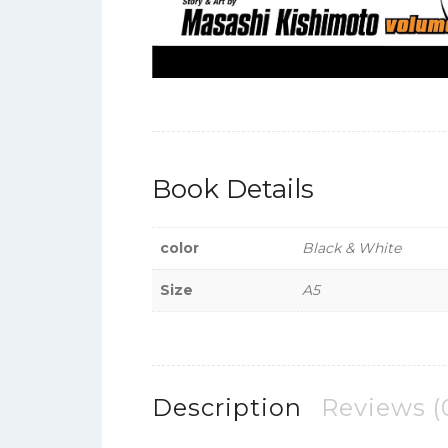
Book Details
color
Black & White
Size
A5
Description
Reviews (