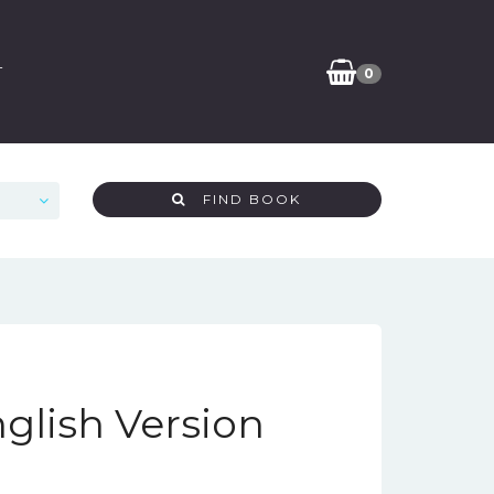
T
0
FIND BOOK
nglish Version