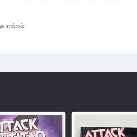
inja ဇာတ်လမ်း)