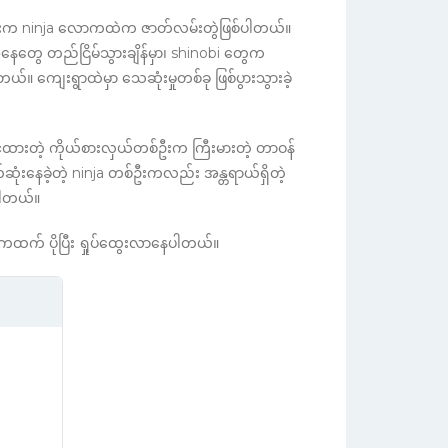
ရီးက ninja လောကထဲက ဇာတ်လမ်းတွဲဖြစ်ပါတယ်။
အနေတွေ တည်ငြိမ်သွားချိန်မှာ၊ shinobi တွေက
။ ကျေးရွာထဲမှာ သေဆုံးမှုတစ်ခု ဖြစ်ပွားသွားခဲ့
်လင့်ထားတဲ့ ကိုယ်စားလှယ်တစ်ဦးက ကြီးမားတဲ့ တာဝန်
်ဆုံးနေခဲ့တဲ့ ninja တစ်ဦးကလည်း အန္တရာယ်ရှိတဲ့
ပါတယ်။
ထက် ပိုပြီး ရှုပ်ထွေးလာနေပါတယ်။