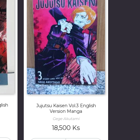
lish
Jujutsu Kaisen Vol.3 English
Version Manga
Gege Akutami
18,500
Ks