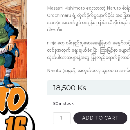
Masashi Kishimoto ရေးသားတဲ့ Naruto စီး
Orochimaru ရဲ့ တိုက်ခိုက်မှုနောက်ပိုင်း အခြေ
အားလုံး အသက်ရှင် မကျန်ကြောင်း သိလိုက်ရပါတယ်
ပါတယ်။
ninja တွေ ဝမ်းနည်းပူဆွေးနေချိန်မှာပဲ၊ မမျှော
တစ်ခုအတွက် ရွေးချယ်ခံရပြီး၊ ကြာမြင့်စွာ ပျောက
လိုက်ပါလာသူများနဲ့အတူ ပြန်လည်ရောက်ရှိလာ
Naruto (နာရုတို) အတွက်တော့ သူ့ဘဝက အရင်က
18,500
Ks
80 in stock
Naruto
ADD TO CART
Vol.16