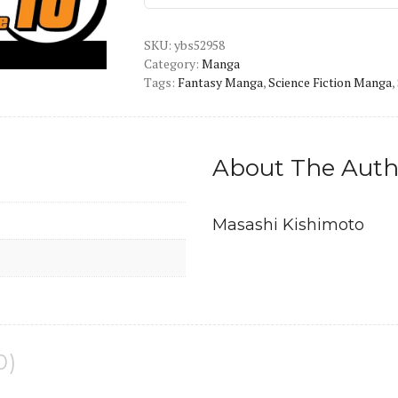
English
Version
SKU:
Manga
ybs52958
Category:
Manga
quantity
Tags:
Fantasy Manga
,
Science Fiction Manga
,
About The Auth
Masashi Kishimoto
0)