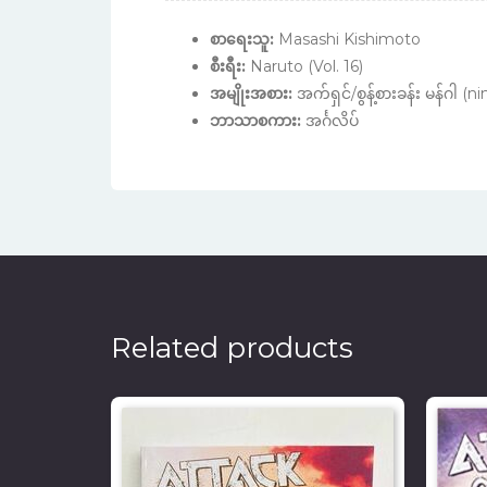
စာရေးသူ:
Masashi Kishimoto
စီးရီး:
Naruto (Vol. 16)
အမျိုးအစား:
အက်ရှင်/စွန့်စားခန်း မန်ဂါ (n
ဘာသာစကား:
အင်္ဂလိပ်
Related products