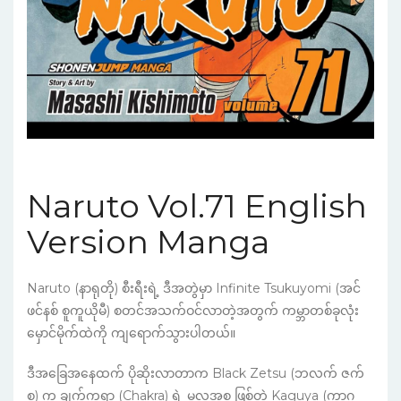
Naruto Vol.71 English
Version Manga
Naruto (နာရုတို) စီးရီးရဲ့ ဒီအတွဲမှာ Infinite Tsukuyomi (အင်
ဖင်နစ် စူကူယိုမီ) စတင်အသက်ဝင်လာတဲ့အတွက် ကမ္ဘာတစ်ခုလုံး
မှောင်မိုက်ထဲကို ကျရောက်သွားပါတယ်။
ဒီအခြေအနေထက် ပိုဆိုးလာတာက Black Zetsu (ဘလက် ဇက်
စု) က ချက်ကရာ (Chakra) ရဲ့ မူလအစ ဖြစ်တဲ့ Kaguya (ကာဂူ