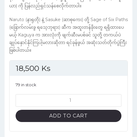
ယာ) ကို ပြန်လည်ရှင်သန်စေလိုက်တာပါ။
Naruto (နာရုတို) နဲ့ Sasuke (ဆာစုကေး) တို့ Sage of Six Paths
(ခြောက်လမ်းခွ ရသေ့ဘုရား) ဆီက အထူးတန်ခိုးတွေ ရရှိထားပေ
မယ့် Kaguya က အားလုံးကို ဖျက်ဆီးမပစ်ခင် သူတို့ တကယ်ပဲ
ချုပ်နှောင်နိုင်ကြပါ့မလားဆိုတာ ရင်ခုန်ဖွယ် အဆုံးသတ်တိုက်ပွဲကြီး
ဖြစ်ပါတယ်။
18,500
Ks
79 in stock
Naruto
Vol.71
English
ADD TO CART
Version
Manga
quantity