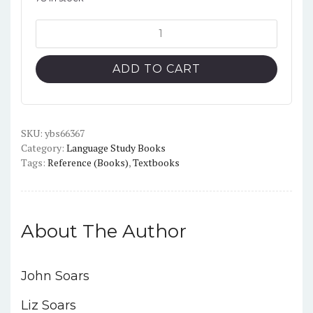
New
Headway
4th
ADD TO CART
Edition
Elementary
Workbook
quantity
SKU:
ybs66367
Category:
Language Study Books
Tags:
Reference (Books)
,
Textbooks
About The Author
John Soars
Liz Soars