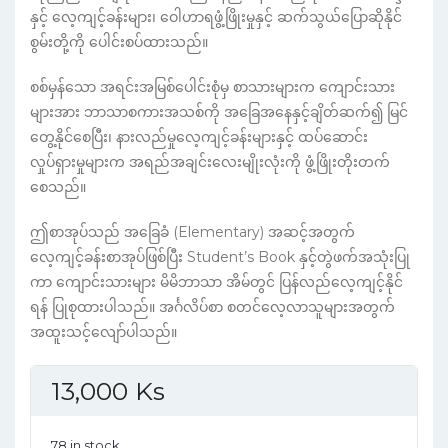
နှင့် လေ့ကျင့်ခန်းများ၊ ဝေါဟာရဖွံ့ဖြိုးမှုနှင့် ဆက်သွယ်ပြောဆိုနိုင်
စွမ်းတို့ကို ပေါင်းစပ်ထားသည်။
စစ်မှန်သော အရင်းအမြစ်ပေါင်းစုံမှ စာသားများက ကျောင်းသား
များအား ဘာသာစကားအသစ်ကို အခြေအနေနှင့်ချိတ်ဆက်၍ မြင်
တွေ့နိုင်စေပြီး၊ နားလည်မှုလေ့ကျင့်ခန်းများနှင့် ထပ်ဆောင်း
လှုပ်ရှားမှုများက အရည်အချင်းလေးမျိုးလုံးကို ဖွံ့ဖြိုးတိုးတက်
စေသည်။
ဤစာအုပ်သည် အခြေခံ (Elementary) အဆင့်အတွက်
လေ့ကျင့်ခန်းစာအုပ်ဖြစ်ပြီး Student’s Book နှင့်တွဲဖက်အသုံးပြု
ကာ ကျောင်းသားများ မိမိဘာသာ အိမ်တွင် ပြန်လည်လေ့ကျင့်နိုင်
ရန် ပြုစုထားပါသည်။ အင်္ဂလိပ်စာ စတင်လေ့လာသူများအတွက်
အထူးသင့်လျော်ပါသည်။
13,000
Ks
78 in stock