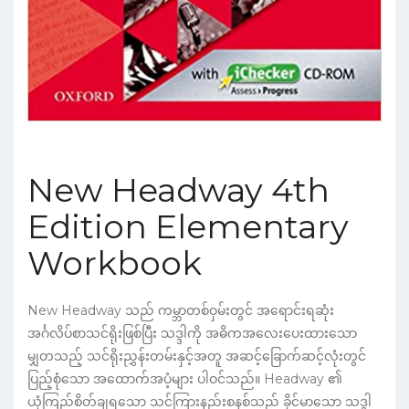
New Headway 4th
Edition Elementary
Workbook
New Headway သည် ကမ္ဘာတစ်ဝှမ်းတွင် အရောင်းရဆုံး
အင်္ဂလိပ်စာသင်ရိုးဖြစ်ပြီး သဒ္ဒါကို အဓိကအလေးပေးထားသော
မျှတသည့် သင်ရိုးညွှန်းတမ်းနှင့်အတူ အဆင့်ခြောက်ဆင့်လုံးတွင်
ပြည့်စုံသော အထောက်အပံ့များ ပါဝင်သည်။ Headway ၏
ယုံကြည်စိတ်ချရသော သင်ကြားနည်းစနစ်သည် ခိုင်မာသော သဒ္ဒါ