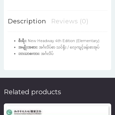
Description
Reviews (0)
စီးရီး:
New Headway 4th Edition (Elementary)
အမျိုးအစား:
အင်္ဂလိပ်စာ သင်ရိုး / လေ့ကျင့်ခန်းစာအုပ်
ဘာသာစကား:
အင်္ဂလိပ်
Related products