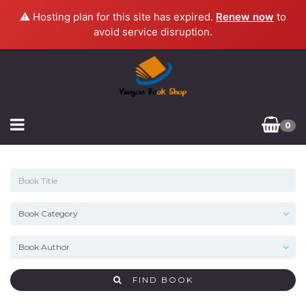
⚠️ Hosting plan for this site has expired.
Renew now
to
avoid service disruption.
0
FIND BOOK