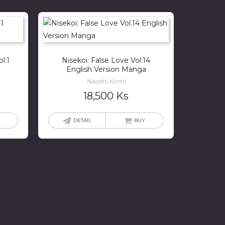
l.1
Nisekoi: False Love Vol.14
English Version Manga
Naoshi Komi
18,500
Ks
DETAIL
BUY