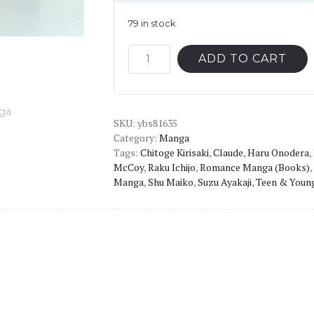
79 in stock
Nisekoi:
ADD TO CART
False
Love
Vol.7
SKU:
English
ybs81635
Category:
Manga
Version
Tags:
Chitoge Kirisaki
,
Claude
,
Haru Onodera
,
Manga
McCoy
,
Raku Ichijo
,
Romance Manga (Books)
,
quantity
Manga
,
Shu Maiko
,
Suzu Ayakaji
,
Teen & Youn