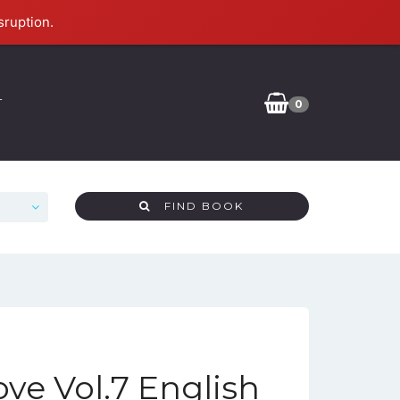
sruption.
T
0
FIND BOOK
ove Vol.7 English