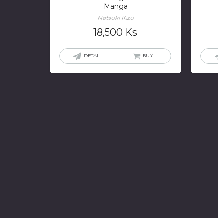
Manga
Natsuki Kizu
18,500
Ks
DETAIL
BUY