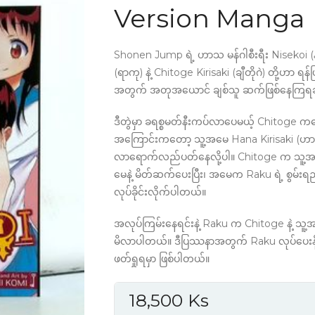
Version Manga
Shonen Jump ရဲ့ ဟာသ မန်ဂါစီးရီး Nisekoi (နီ
(ရာကု) နဲ့ Chitoge Kirisaki (ချီတိုဂဲ) တို့ဟာ ရန်ဖြ
အတွက် အတုအယောင် ချစ်သူ ဆက်ဖြစ်နေကြရဆ
ဒီတွဲမှာ ခရစ္စမတ်နီးကပ်လာပေမယ့် Chitoge ကတော
အကြောင်းကတော့ သူ့အမေ Hana Kirisaki (ဟာ
လာရောက်လည်ပတ်နေလို့ပါ။ Chitoge က သူ့အတ
မေနဲ့ မိတ်ဆက်ပေးပြီး၊ အမေက Raku ရဲ့ စွမ်းရည်က
လုပ်ခိုင်းလိုက်ပါတယ်။
အလုပ်ကြမ်းနေရင်းနဲ့ Raku က Chitoge နဲ့ 
မိလာပါတယ်။ ဒီပြဿနာအတွက် Raku လုပ်ပေးနိုင
ဖတ်ရှုရမှာ ဖြစ်ပါတယ်။
18,500
Ks