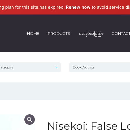
ng plan for this site has expired.
Renew now
to avoid service di
HOME
PRODUCTS
စာအုပ်အမြည်း
CONTAC
Nisekoi: False L