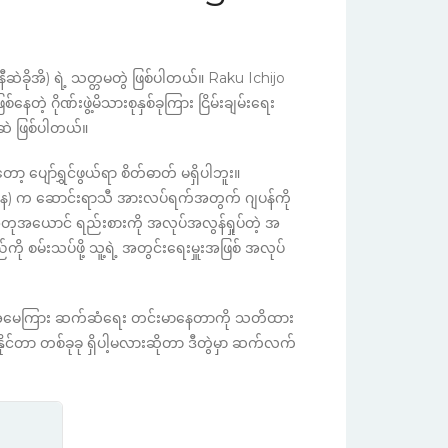
ဆဲခိုအိ) ရဲ့ သတ္တမတွဲ ဖြစ်ပါတယ်။ Raku Ichijo
စ်နေတဲ့ ဂိုဏ်းဖွဲ့မိသားစုနှစ်ခုကြား ငြိမ်းချမ်းရေး
ဲ ဖြစ်ပါတယ်။
့ ပျော်ရွှင်ဖွယ်ရာ စိတ်ဓာတ် မရှိပါဘူး။
န) က ဆောင်းရာသီ အားလပ်ရက်အတွက် ဂျပန်ကို
ုအယောင် ရည်းစားကို အလုပ်အလွန်ရှုပ်တဲ့ အ
ို စမ်းသပ်ဖို့ သူ့ရဲ့ အတွင်းရေးမှူးအဖြစ် အလုပ်
သူ့အမေကြား ဆက်ဆံရေး တင်းမာနေတာကို သတိထား
်တာ တစ်ခုခု ရှိပါ့မလားဆိုတာ ဒီတွဲမှာ ဆက်လက်