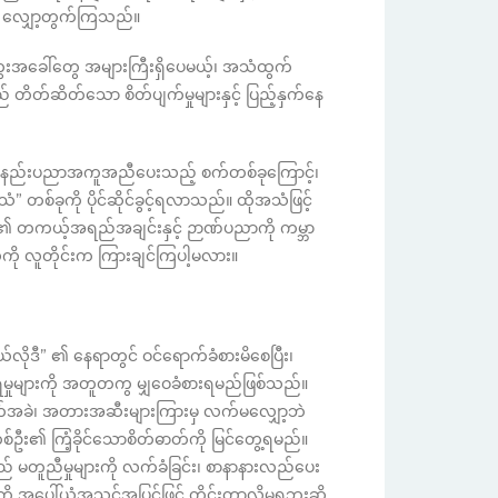
 လျှော့တွက်ကြသည်။
ွေးအခေါ်တွေ အများကြီးရှိပေမယ့်၊ အသံထွက်
တ်ဆိတ်သော စိတ်ပျက်မှုများနှင့် ပြည့်နှက်နေ
့် နည်းပညာအကူအညီပေးသည့် စက်တစ်ခုကြောင့်၊
တစ်ခုကို ပိုင်ဆိုင်ခွင့်ရလာသည်။ ထိုအသံဖြင့်
သူမ၏ တကယ့်အရည်အချင်းနှင့် ဉာဏ်ပညာကို ကမ္ဘာ
ကို လူတိုင်းက ကြားချင်ကြပါ့မလား။
လိုဒီ” ၏ နေရာတွင် ဝင်ရောက်ခံစားမိစေပြီး၊
်းကန်ရမှုများကို အတူတကွ မျှဝေခံစားရမည်ဖြစ်သည်။
ခဲ၊ အတားအဆီးများကြားမှ လက်မလျှော့ဘဲ
ဦး၏ ကြံ့ခိုင်သောစိတ်ဓာတ်ကို မြင်တွေ့ရမည်။
မတူညီမှုများကို လက်ခံခြင်း၊ စာနာနားလည်ပေး
ု အပေါ်ယံအသွင်အပြင်ဖြင့် တိုင်းတာလို့မရဘူးဆို