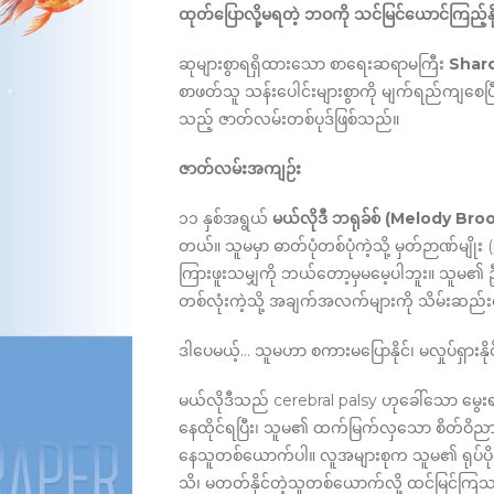
ထုတ်ပြောလို့မရတဲ့ ဘဝကို သင်မြင်ယောင်ကြည့်န
ဆုများစွာရရှိထားသော စာရေးဆရာမကြီး
Sharo
စာဖတ်သူ သန်းပေါင်းများစွာကို မျက်ရည်ကျစေပ
သည့် ဇာတ်လမ်းတစ်ပုဒ်ဖြစ်သည်။
ဇာတ်လမ်းအကျဉ်း
၁၁ နှစ်အရွယ်
မယ်လိုဒီ ဘရုခ်စ် (Melody Bro
တယ်။ သူမမှာ ဓာတ်ပုံတစ်ပုံကဲ့သို့ မှတ်ဉာဏ်မျိုး
ကြားဖူးသမျှကို ဘယ်တော့မှမမေ့ပါဘူး။ သူမ၏ 
တစ်လုံးကဲ့သို့ အချက်အလက်များကို သိမ်းဆည်း
ဒါပေမယ့်… သူမဟာ စကားမပြောနိုင်၊ မလှုပ်ရှားနို
မယ်လိုဒီသည် cerebral palsy ဟုခေါ်သော မွေးရ
နေထိုင်ရပြီး၊ သူမ၏ ထက်မြက်လှသော စိတ်ဝိညာဉ်
နေသူတစ်ယောက်ပါ။ လူအများစုက သူမ၏ ရုပ်ပိုင်းဆိ
သိ၊ မတတ်နိုင်တဲ့သူတစ်ယောက်လို့ ထင်မြင်ကြသ