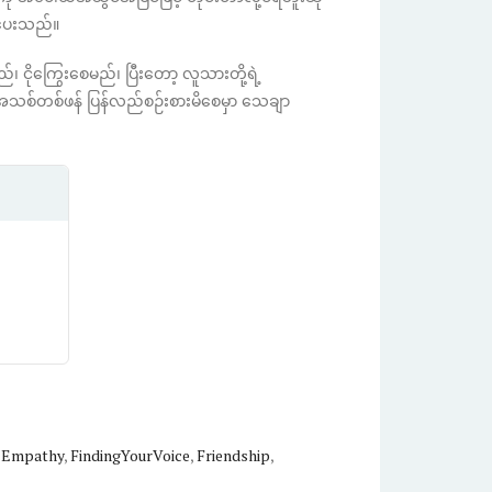
းပေးသည်။
ငိုကြွေးစေမည်၊ ပြီးတော့ လူသားတို့ရဲ့
းကို အသစ်တစ်ဖန် ပြန်လည်စဉ်းစားမိစေမှာ သေချာ
,
Empathy
,
FindingYourVoice
,
Friendship
,