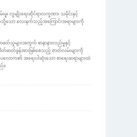
ု၊ လူမျိုးရေးဆိုင်ရာလက္ခဏာ၊ သမိုင်းနှင့်
းကဲ့သို့သော လေးနက်သည့်အကြောင်းအရာများကို
ဖတ်သူများအတွက် စာနာနားလည်မှုနှင့်
ာ၊ စိတ်ဓာတ်ခွန်အားဖြစ်စေသည့် ဇာတ်လမ်းများကို
ာပေလောက၏ အရေးပါဆုံးသော စာရေးဆရာများထဲ
ည်။