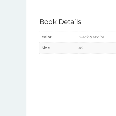
Book Details
color
Black & White
Size
A5