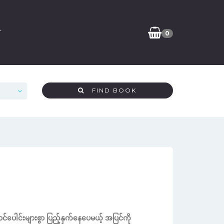
T
0
FIND BOOK
ပေါင်းများစွာ ပြည့်နှက်နေပေမယ့် အပြင်ကို