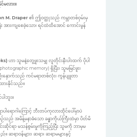
ိုင်မလား။
n M. Draper
၏ ဤဝတ္ထုသည် ကမ္ဘာတစ်ဝှမ်းမှ
ြီး အားကျစေခဲ့သော၊ ရင်ထဲထိအောင် ကောင်းမွန်
oks)
ဟာ သူမနဲ့တွေ့ဖူးသမျှ လူတိုင်းနီးပါးထက် ပိုပါ
 (photographic memory) ရှိပြီး၊ သူမမြင်ဖူး၊
ဦးနှောက်သည် ကင်မရာတစ်လုံး၊ ကွန်ပျူတာ
ထားနိုင်သည်။
င်ပါဘူး။
ာပါရောဂါကြောင့် ဘီးတပ်ကုလားထိုင်ပေါ်မှာပဲ
သည် အမိန့်မနာခံသော ခန္ဓာကိုယ်ကြီးထဲမှာ ပိတ်မိ
ုင်ရာ မသန်စွမ်းမှုကိုကြည့်ပြီး သူမကို ဘာမှမ
ည်။ ဆရာဝန်များ၊ ဆရာ၊ ဆရာမများနှင့်