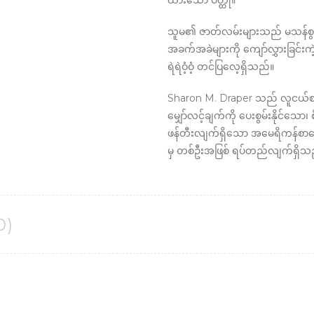
ထားသော ဝတ္ထု။
သူမ၏ ဇာတ်လမ်းများသည် မသန်စွမ်းမှ
အခက်အခဲများကို ကျော်လွှားခြင်
ရဲရဲဝံ့ဝံ့ တင်ပြလေ့ရှိသည်။
Sharon M. Draper သည် လူငယ်စာ
မျှော်လင့်ချက်ကို ပေးစွမ်းနိုင်သေ
ဖန်တီးလျက်ရှိသော အမေရိကန်စ
မှ တစ်ဦးအဖြစ် ရပ်တည်လျက်ရှိသ
0)