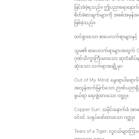
ခြင်းခံခဲ့ရသည်။ ဤပညာရေးနောက်
စိတ်ခံစားချက်များကို အစစ်အမှန်အတ
ဖြစ်ခဲ့သည်။
ထင်ရှားသော စာပေလက်ရာများနှင့် အ
သူမ၏ စာပေလက်ရာများအတွက် Co
ဂုဏ်သိက္ခာကြီးမားသော ဆုတံဆိပ်မ
ဆုံးသော လက်ရာအချို့မှာ-
Out of My Mind: မွေးရာပါရောဂါကြေ
အလွန်ထက်မြက်သော ဉာဏ်ပညာရှိသ
ဖွယ်ရာ ရေးဖွဲ့ထားသော ဝတ္ထု။
Copper Sun: သမိုင်းနောက်ခံ အာဖ
ဝင်ဝင် သရုပ်ဖော်ထားသော ဝတ္ထု။
Tears of a Tiger: လူငယ်များကြားစိတ်ပ