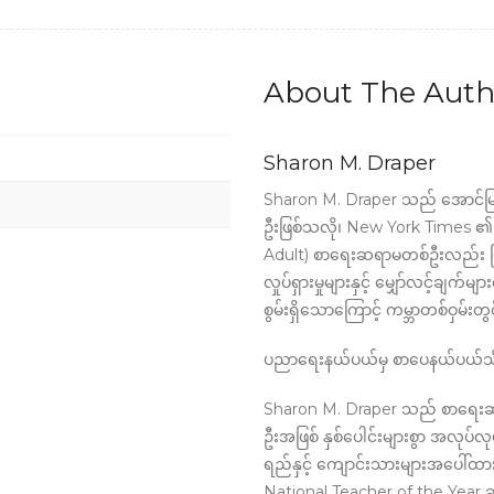
About The Auth
Sharon M. Draper
Sharon M. Draper သည် အောင်
ဦးဖြစ်သလို၊ New York Times ၏
Adult) စာရေးဆရာမတစ်ဦးလည်း ဖ
လှုပ်ရှားမှုများနှင့် မျှော်လင့်ချက်မျ
စွမ်းရှိသောကြောင့် ကမ္ဘာတစ်ဝှမ်းတ
ပညာရေးနယ်ပယ်မှ စာပေနယ်ပယ်သို
Sharon M. Draper သည် စာရေ
ဦးအဖြစ် နှစ်ပေါင်းများစွာ အလုပ်
ရည်နှင့် ကျောင်းသားများအပေါ်ထား
National Teacher of the Year ဆ