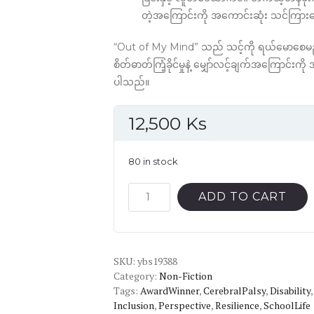
တဲ့အကြောင်းကို အကောင်းဆုံး သင်ကြာ
“Out of My Mind” သည် သင့်ကို ရယ်မောစေမည်၊ 
စိတ်ဓာတ်ကြံ့ခိုင်မှုနဲ့ မျှော်လင့်ချက်အကြောင်
ပါသည်။
12,500
Ks
80 in stock
Out
ADD TO CART
of
My
Mind
SKU:
quantity
ybs19388
Category:
Non-Fiction
Tags:
AwardWinner
,
CerebralPalsy
,
Disability
Inclusion
,
Perspective
,
Resilience
,
SchoolLife