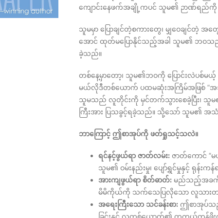
ကျောင်းနေဖက်အချို့ကပင် သူမ၏ ဉာဏ်ရည်ကို
သူမမှာ ပြောချင်တဲ့စကားတွေ၊ မျှဝေချင်တဲ့ အတ
အောင် ထုတ်မပြောနိုင်သည့်အခါ သူမ၏ ဘဝသည် တိ
ခဲ့သည်။
တစ်နေ့မှာတော့၊ သူမ၏ဘဝကို ပြောင်းလဲပစ်မယ
မယ်လိုဒီတစ်ယောက် ပထမဆုံးအကြိမ်အဖြစ် “အသံ” 
သူမသည် လူတိုင်းကို မှင်တက်သွားစေခဲ့ပြီး၊ 
ကြီးအား ပြသခွင့်ရခဲ့သည်။ သို့သော် သူမ၏ အသံ
ဘာကြောင့် ဤစာအုပ်ကို ဖတ်ရှုသင့်သလဲ။
ရင်နင့်ဖွယ်ရာ ဇာတ်လမ်း:
ဇာတ်ကောင် “မယ်
သူမ၏ ဝမ်းနည်းမှု၊ ပျော်ရွှင်မှုနှင့် ရုန
အားကျဖွယ်ရာ စိတ်ဓာတ်:
မည်သည့်အခက်အ
မိမိကိုယ်ကို သက်သေပြလိုသော လူသားတစ်
အရေးကြီးသော သင်ခန်းစာ:
ဤစာအုပ်သည် 
ခြင်းနှင့် လူတစ်ယောက်၏ တကယ့်တန်ဖိုးကိ