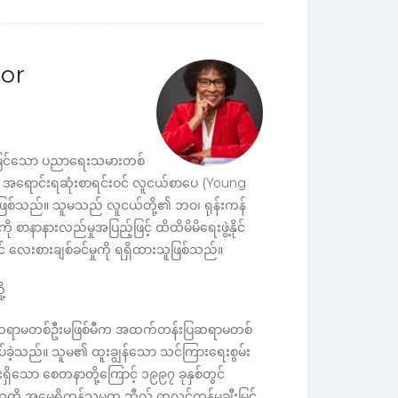
or
မြင်သော ပညာရေးသမားတစ်
 အရောင်းရဆုံးစာရင်းဝင် လူငယ်စာပေ (Young
ြစ်သည်။ သူမသည် လူငယ်တို့၏ ဘဝ၊ ရုန်းကန်
ားကို စာနာနားလည်မှုအပြည့်ဖြင့် ထိထိမိမိရေးဖွဲ့နိုင်
ွင် လေးစားချစ်ခင်မှုကို ရရှိထားသူဖြစ်သည်။
့
းဆရာမတစ်ဦးမဖြစ်မီက အထက်တန်းပြဆရာမတစ်
လုပ်ခဲ့သည်။ သူမ၏ ထူးချွန်သော သင်ကြားရေးစွမ်း
ရှိသော စေတနာတို့ကြောင့် ၁၉၉၇ ခုနှစ်တွင်
ုကို အမေရိကန်သမ္မတ ဘီလ် ကလင်တန်မှချီးမြှင့်