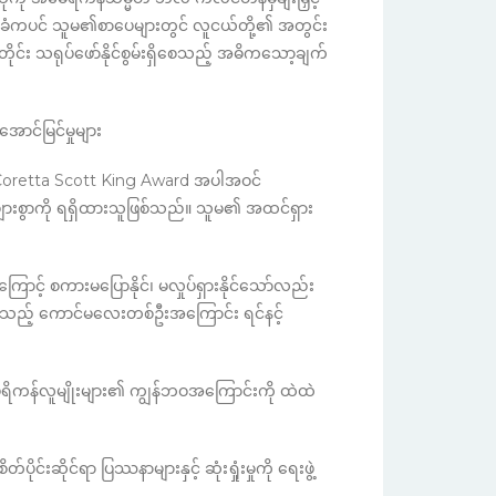
ခံကပင် သူမ၏စာပေများတွင် လူငယ်တို့၏ အတွင်း
ိုင်း သရုပ်ဖော်နိုင်စွမ်းရှိစေသည့် အဓိကသော့ချက်
ောင်မြင်မှုများ
retta Scott King Award အပါအဝင်
ျားစွာကို ရရှိထားသူဖြစ်သည်။ သူမ၏ အထင်ရှား
ာင့် စကားမပြောနိုင်၊ မလှုပ်ရှားနိုင်သော်လည်း
ည့် ကောင်မလေးတစ်ဦးအကြောင်း ရင်နင့်
ရိကန်လူမျိုးများ၏ ကျွန်ဘဝအကြောင်းကို ထဲထဲ
ိုင်းဆိုင်ရာ ပြဿနာများနှင့် ဆုံးရှုံးမှုကို ရေးဖွဲ့