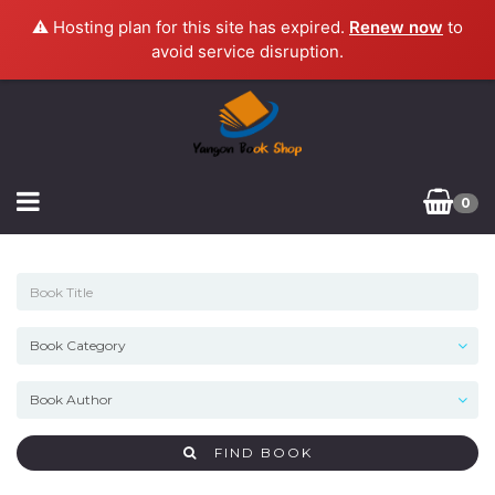
⚠️ Hosting plan for this site has expired.
Renew now
to
avoid service disruption.
0
FIND BOOK