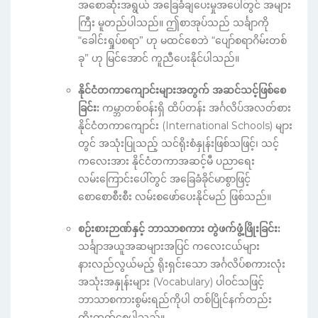
အစောဆုံးအရွယ် အခြေခံချပေးမှုအပေါ်တွင် အများ
ကြီး မူတည်ပါသည်။ ဤစာအုပ်သည် သင်္ချာကို
“ခေါင်းရှုပ်စရာ” ဟု မထင်စေဘဲ “ပျော်စရာဂိမ်းတစ်
ခု” ဟု မြင်အောင် ကူညီပေးနိုင်ပါသည်။
နိုင်ငံတကာကျောင်းများအတွက် အဆင်သင့်ဖြစ်စေ
ခြင်း:
ကမ္ဘာတစ်ဝန်းရှိ ထိပ်တန်း အင်္ဂလိပ်အလတ်စား
နိုင်ငံတကာကျောင်း (International Schools) များ
တွင် အသုံးပြုသည့် သင်ရိုးစံနှုန်းဖြစ်သဖြင့်၊ သင့်
ကလေးအား နိုင်ငံတကာအဆင့်မီ ပညာရေး
လမ်းကြောင်းပေါ်တွင် အခြေခံခိုင်မာစွာဖြင့်
စောစောစီးစီး လမ်းစဖော်ပေးနိုင်မည် ဖြစ်သည်။
စဉ်းစားဉာဏ်နှင့် ဘာသာစကား တွဲဖက်ဖွံ့ဖြိုးခြင်း:
သင်္ချာအယူအဆများအပြင် ကလေးငယ်များ
နားလည်လွယ်မည့် ရိုးရှင်းသော အင်္ဂလိပ်စကားလုံး
အသုံးအနှုန်းများ (Vocabulary) ပါဝင်သဖြင့်
ဘာသာစကားစွမ်းရည်ကိုပါ တစ်ပြိုင်နက်တည်း
တိုးတက်စေပါသည်။