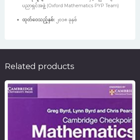
ပညာရှင်အဖွဲ့ (Oxford Mathematics PYP Team)
ထုတ်ဝေသည့်နှစ်:
၂၀၁၈ ခုနှစ်
Related products