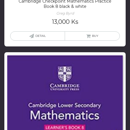
Cambridge Checkpoint Mathematics Practice
Book 8 black & white
Greg Byrd
13,000
Ks
DETAIL
BUY