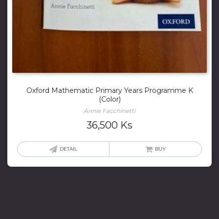
Oxford Mathematic Primary Years Programme K
(Color)
Annie Facchinetti
36,500
Ks
DETAIL
BUY