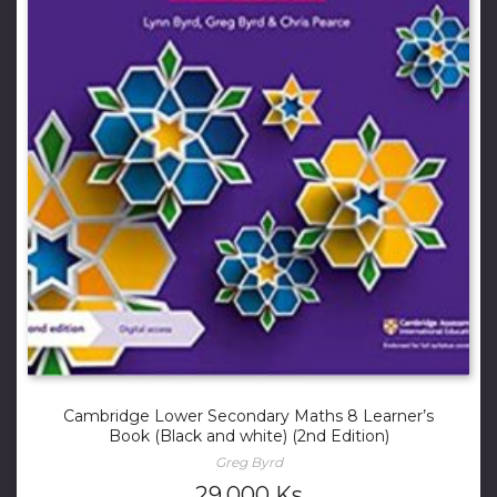
Cambridge Lower Secondary Maths 8 Learner’s
Book (Black and white) (2nd Edition)
Greg Byrd
29,000
Ks