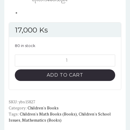
17,000
Ks
80 in stock
Oxford
Mathematic
Primary
ADD TO CART
Years
Programme
K
(Black
SKU:
ybs15827
Category:
Children's Books
and
Tags:
Children's Math Books (Books)
,
Children's School
White)
Issues
,
Mathematics (Books)
quantity