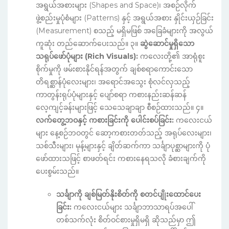
အရွယ်အစားများ (Shapes and Space)၊ အစဉ်လိုက်
ဖွဲ့စည်းမှုပုံစံများ (Patterns) နှင့် အရွယ်အစား နှိုင်းယှဉ်ခြင်း
(Measurement) စသည့် မရှိမဖြစ် အခြေခံများကို အလွယ်
ကူဆုံး တည်ဆောက်ပေးသည်။ ၃။
ဆွဲဆောင်မှုရှိသော
သရုပ်ဖော်ပုံများ (Rich Visuals):
ကလေးတို့၏ အာရုံစူး
စိုက်မှုကို ဖမ်းစားနိုင်ရန်အတွက် ချစ်စရာကောင်းသော
တိရစ္ဆာန်ပုံလေးများ၊ အရောင်အသွေး စုံလင်လှသည့်
ကာတွန်းရုပ်ပုံများနှင့် ပျော်စရာ ကစားနည်းဆန်ဆန်
လေ့ကျင့်ခန်းများဖြင့် သေသေချာချာ စီစဉ်ထားသည်။ ၄။
လက်တွေ့ဘဝနှင့် ကစားခြင်းကို ပေါင်းစပ်ခြင်း:
ကလေးငယ်
များ နေ့စဉ်ဘဝတွင် ဆော့ကစားတတ်သည့် အရုပ်လေးများ၊
သစ်သီးများ၊ မုန့်များနှင့် ချိတ်ဆက်ကာ သင်္ချာပုစ္ဆာများကို ပုံ
ဖော်ထားသဖြင့် စာဖတ်ရင်း ကစားနေရသလို ခံစားချက်ကို
ပေးစွမ်းသည်။
သင်္ချာကို ချစ်မြတ်နိုးစိတ်ကို စတင်ပျိုးထောင်ပေး
ခြင်း:
ကလေးငယ်များ သင်္ချာဘာသာရပ်အပေါ်
တစ်သက်လုံး စိတ်ဝင်စားမှုရှိမရှိ ဆိုသည်မှာ ဤ