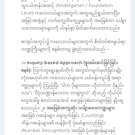
သူငယ်တန်းအဆင့် (Kindergarten / Foundation
Level) ကလေးငယ်များအတွက် အထူးရည်ရွယ်ထားပြီး၊
အမြင်အာရုံနှင့် လက်တွေ့ထိတွေ့မှုများကို အခြေခံကာ သင်္ချာ
သဘောတရားများကို ပါးနပ်စွာ မိတ်ဆက်ပေးထားသည်။
စာအုပ်အတွင်း၌ ကလေးငယ်များအတွက် စိတ်ဝင်စားဖွယ်ရာ
ကဏ္ဍကြီးများကို စနစ်တကျ ဖွဲ့စည်းထားပါသည်—
၁။
Inquiry-based Approach (စူးစမ်းဆင်ခြင်ခြင်း
စနစ်):
ကြက်တူရွေးနှုတ်တိုက် အလွတ်ကျက်မှတ်ခြင်းမျိုး
လုံးဝမဟုတ်ဘဲ၊ ကလေးငယ်များက ပတ်ဝန်းကျင်ရှိ အရာ
ဝတ္ထုများကို ကြည့်ပြီး “ဒါက ပိုများလား၊ ဟိုဘက်က ပိုနည်း
လား”၊ “ဒီပုံသဏ္ဌာန်လေးက ဘာနဲ့တူလဲ” ဆိုသည့် ကိုယ်ပိုင်
တွေးခေါ်မှု စတင်လာအောင် မေးခွန်းပုံစံလေးများဖြင့် နှိုးဆွ
ပေးသည်။ ၂။
အခြေခံအကျဆုံး သင်္ချာဗေဒကဏ္ဍများ:
အခြေခံ ဂဏန်းများ ရေတွက်ခြင်း (Counting)၊
ကိန်းဂဏန်းများ၏ တန်ဖိုးကို ပုံဖော်နားလည်ခြင်း
(Number Recognition)၊ အခြေခံ ပုံသဏ္ဌာန်များနှင့်