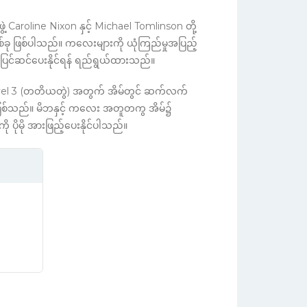
aroline Nixon နှင့် Michael Tomlinson တို့
စ်ခု ဖြစ်ပါသည်။ ကလေးများကို ယုံကြည်မှုအပြည့်
 ပြင်ဆင်ပေးနိုင်ရန် ရည်ရွယ်ထားသည်။
l 3 (တတိယတွဲ) အတွက် အိမ်တွင် ဆက်လက်
 ဖြစ်သည်။ မိဘနှင့် ကလေး အတူတကွ အိမ်၌
ို ပိုမို အားဖြည့်ပေးနိုင်ပါသည်။