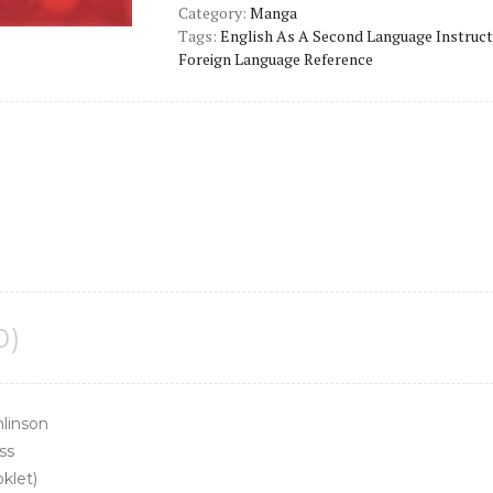
Category:
Manga
color
Tags:
English As A Second Language Instruct
quantity
Foreign Language Reference
0)
mlinson
ss
klet)