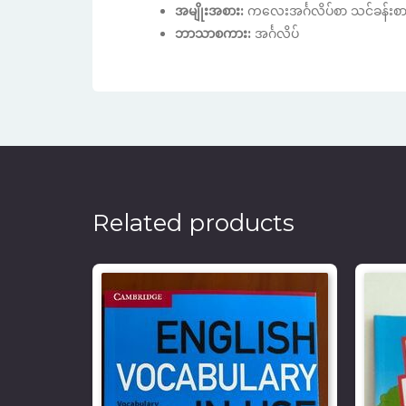
အမျိုးအစား:
ကလေးအင်္ဂလိပ်စာ သင်ခန်းစာ
ဘာသာစကား:
အင်္ဂလိပ်
Related products