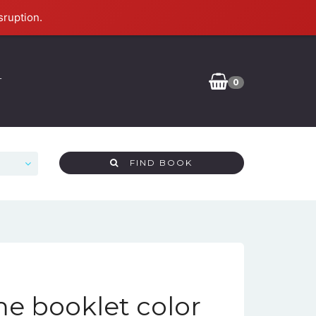
sruption.
T
0
FIND BOOK
e booklet color