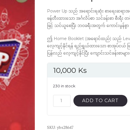
Power Up သည် အရောင်းရဆုံး စာရေးဆရာအဖွဲ့ C
ဖန်တီးထားသော အင်္ဂလိပ်စာ သင်ခန်းစာ စီးရီး တ
ဖြင့် သင်ယူစေပြီး ဘဝခရီးအတွက် ကောင်းမွန်စွာ
ဤ Home Booklet (အရောင်ထည်) သည် Leve
လေ့ကျင့်နိုင်ရန် ရည်ရွယ်ထားသော စာအုပ်ငယ်
ပြန်လည် လေ့ကျင့်နိုင်ပြီး ကျောင်းသင်ခန်းစာများက
10,000
Ks
230 in stock
Power
ADD TO CART
up
3
home
SKU:
booklet
ybs28647