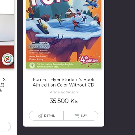
LTS:
Fun For Flyer Student’s Book
.5)
4th edition Color Without CD
&
Anne Robinson
35,500
Ks
DETAIL
BUY