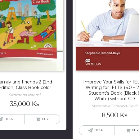
amily and Friends 2 (2nd
Improve Your Skills for IE
Edition) Class Book color
Writing for IELTS (6.0 – 7
Student’s Book (Black 
Simmons Naomi
White) without CD
35,000
Ks
Stephanie Dimond-Bayir
8,500
Ks
DETAIL
BUY
DETAIL
BUY