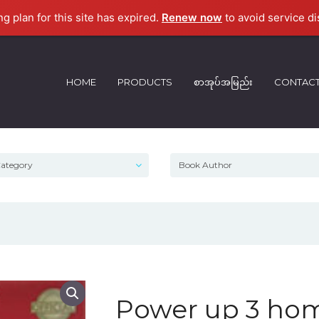
ng plan for this site has expired.
Renew now
to avoid service di
HOME
PRODUCTS
စာအုပ်အမြည်း
CONTAC
Power up 3 hom