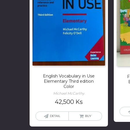
English Vocabulary in Use
F
Elementary Third edition
Color
Michael McCarthy
42,500
Ks
DETAIL
BUY