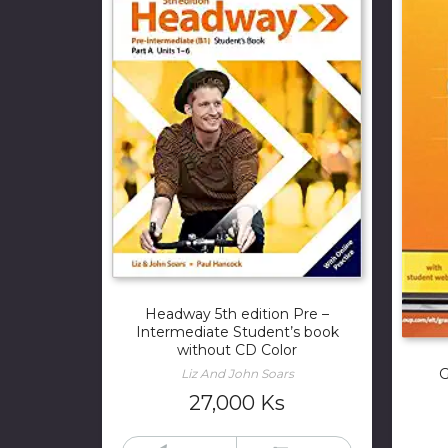
Headway 5th edition Pre –
Intermediate Student’s book
without CD Color
G
Liz And John Soars
27,000
Ks