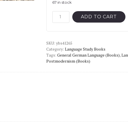
67 in stock
Schritte
ADD TO CART
international
NEU
A1.1
SKU:
black
ybs41265
Category:
Language Study Books
and
Tags:
General German Language (Books)
,
Lan
white
Postmodernism (Books)
quantity