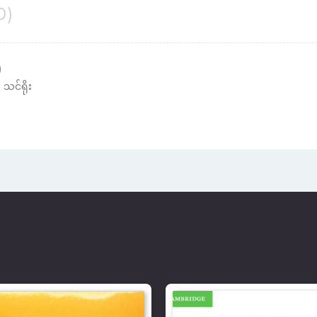
0)
)
င်ရိုး