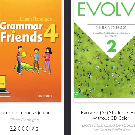
rammar Friends 4(color)
Evolve 2 (A2) Student’s 
without CD Color
Eileen Flannigan
Lindsay Clandfield Ben Golds
22,000
Ks
Ceri Jones Philip Kerr