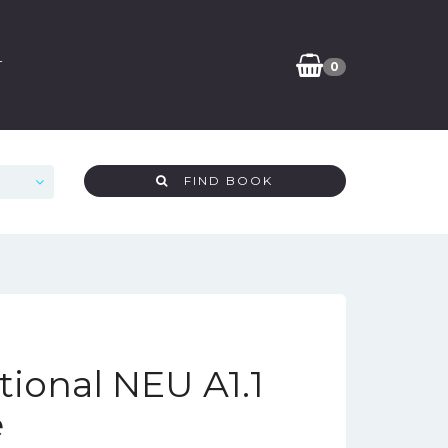
T
0
FIND BOOK
tional NEU A1.1
e