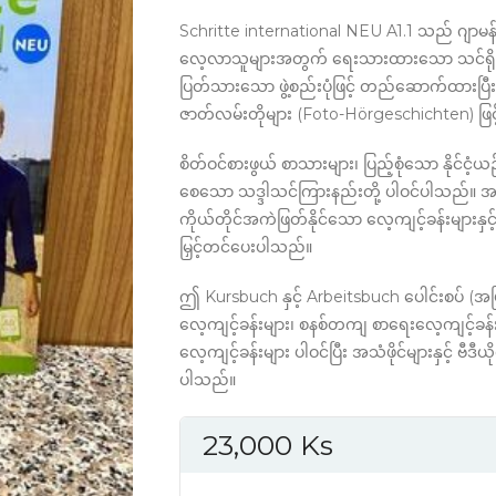
Schritte international NEU A1.1 သည် ဂျာမ
လေ့လာသူများအတွက် ရေးသားထားသော သင်ရိုးတစ်ခ
ပြတ်သားသော ဖွဲ့စည်းပုံဖြင့် တည်ဆောက်ထားပြီး 
ဇာတ်လမ်းတိုများ (Foto-Hörgeschichten) ဖြ
စိတ်ဝင်စားဖွယ် စာသားများ၊ ပြည့်စုံသော နိုင်ငံ
စေသော သဒ္ဒါသင်ကြားနည်းတို့ ပါဝင်ပါသည်။ အ
ကိုယ်တိုင်အကဲဖြတ်နိုင်သော လေ့ကျင့်ခန်းများနှင
မြှင့်တင်ပေးပါသည်။
ဤ Kursbuch နှင့် Arbeitsbuch ပေါင်းစပ် (အ
လေ့ကျင့်ခန်းများ၊ စနစ်တကျ စာရေးလေ့ကျင့်ခန်
လေ့ကျင့်ခန်းများ ပါဝင်ပြီး အသံဖိုင်များနှင့် ဗီဒီယိုမ
ပါသည်။
23,000
Ks