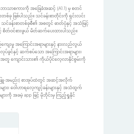
န်ဘာသာစကားကို အခြေခံအဆင့် (A1.1) မှ စတင်
ု ဖြစ်ပါသည်။ သင်ခန်းစာတိုင်းကို ရှင်းလင်း
သင်ခန်းစာတစ်ခုစီ၏ အစတွင် ဓာတ်ပုံနှင့် အသံဖြင့်
င့် စိတ်ဝင်စားဖွယ် မိတ်ဆက်ပေးထားပါသည်။
့ယဉ်ကျေးမှု အကြောင်းအရာများနှင့် နားလည်လွယ်
လုပ်ခွင်နှင့် ဆက်စပ်သော အကြောင်းအရာများ၊
့်အတူ ကျောင်းသား၏ ကိုယ်ပိုင်လေ့လာနိုင်စွမ်းကို
ဖြူ-အမည်း) စာအုပ်ထဲတွင် အဆင့်အလိုက်
းများ၊ ဝေါဟာရလေ့ကျင့်ခန်းများနှင့် အသံထွက်
ျားကို အခမဲ့ app ဖြင့် မိုဘိုင်းမှ ကြည့်ရှုနိုင်