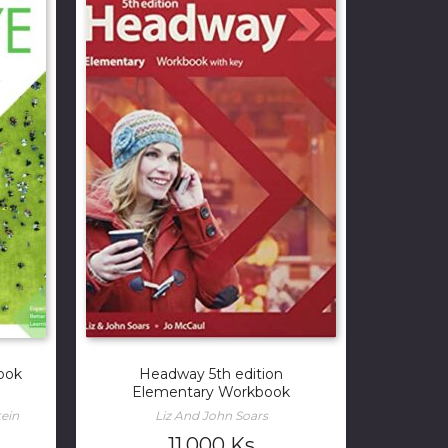
Book
Headway 5th edition
Elementary Workbook
tein
Liz And John Soars
11,000
Ks