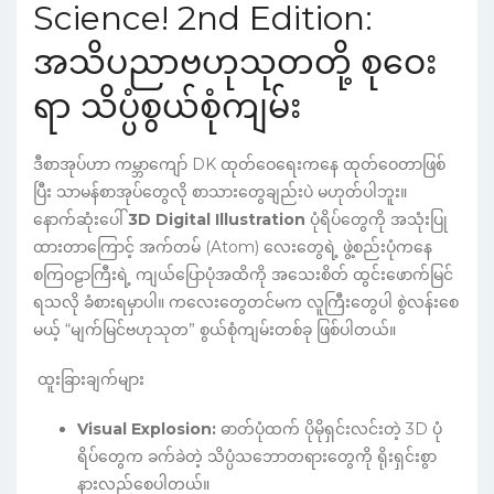
Science! 2nd Edition:
အသိပညာဗဟုသုတတို့ စုဝေး
ရာ သိပ္ပံစွယ်စုံကျမ်း
ဒီစာအုပ်ဟာ ကမ္ဘာကျော် DK ထုတ်ဝေရေးကနေ ထုတ်ဝေတာဖြစ်
ပြီး သာမန်စာအုပ်တွေလို စာသားတွေချည်းပဲ မဟုတ်ပါဘူး။
နောက်ဆုံးပေါ်
3D Digital Illustration
ပုံရိပ်တွေကို အသုံးပြု
ထားတာကြောင့် အက်တမ် (Atom) လေးတွေရဲ့ ဖွဲ့စည်းပုံကနေ
စကြဝဠာကြီးရဲ့ ကျယ်ပြောပုံအထိကို အသေးစိတ် ထွင်းဖောက်မြင်
ရသလို ခံစားရမှာပါ။ ကလေးတွေတင်မက လူကြီးတွေပါ စွဲလန်းစေ
မယ့် “မျက်မြင်ဗဟုသုတ” စွယ်စုံကျမ်းတစ်ခု ဖြစ်ပါတယ်။
ထူးခြားချက်များ
Visual Explosion:
ဓာတ်ပုံထက် ပိုမိုရှင်းလင်းတဲ့ 3D ပုံ
ရိပ်တွေက ခက်ခဲတဲ့ သိပ္ပံသဘောတရားတွေကို ရိုးရှင်းစွာ
နားလည်စေပါတယ်။