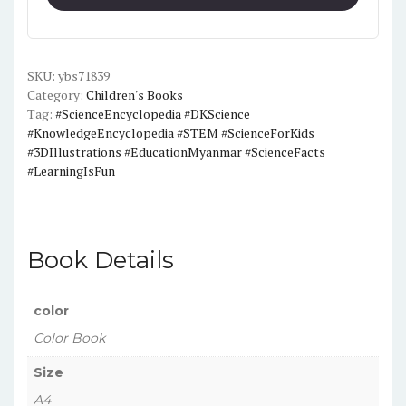
2nd
Edition
(DK
SKU:
Knowledge
ybs71839
Category:
Children's Books
Encyclopedias)Colour
Tag:
#ScienceEncyclopedia #DKScience
A4
#KnowledgeEncyclopedia #STEM #ScienceForKids
Size
#3DIllustrations #EducationMyanmar #ScienceFacts
quantity
#LearningIsFun
Book Details
color
Color Book
Size
A4