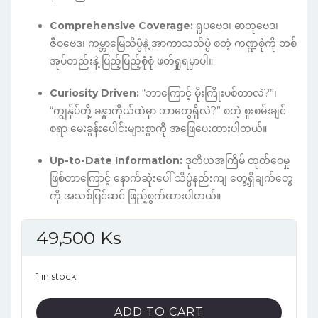
Comprehensive Coverage:
ရူပဗေဒ၊ ဓာတုဗေဒ၊
ဇီဝဗေဒ၊ ကမ္ဘာမြေသိပ္ပံနဲ့ အာကာသသိပ္ပံ စတဲ့ ကဏ္ဍစုံကို တစ်
အုပ်တည်းနဲ့ ပြည့်ပြည့်စုံစုံ ဖတ်ရှုရမှာပါ။
Curiosity Driven:
“ဘာကြောင့် မိုးကြိုးပစ်တာလဲ?”၊
“ကျွန်ုပ်တို့ ခန္ဓာကိုယ်ထဲမှာ ဘာတွေရှိလဲ?” စတဲ့ စူးစမ်းချင်
စရာ မေးခွန်းပေါင်းများစွာကို အဖြေပေးထားပါတယ်။
Up-to-Date Information:
ဒုတိယအကြိမ် ထုတ်ဝေမှု
ဖြစ်တာကြောင့် နောက်ဆုံးပေါ် သိပ္ပံနည်းကျ တွေ့ရှိချက်တွေ
ကို အသစ်ပြင်ဆင် ဖြည့်စွက်ထားပါတယ်။
49,500
Ks
1 in stock
Science!,
ADD TO CART