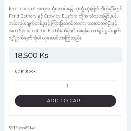
Krul Tepes ထံ အကူအညီတောင်းရန် သူတို့ ဆုံးဖြတ်လိုက်ချိန်တွင်
Ferid Bathory နှင့် Crowley Eusford တို့က သံသယဖြစ်ဖွယ်
ကမ်းလှမ်းချက်တစ်ခုနှင့် ကြားဖြတ်ဝင်လာကာ ဓားစာခံတစ်ဦးနှင့်
အတူ Seraph of the End စီမံကိန်း၏ စစ်မှန်သော ရည်ရွယ်ချက်
လျှို့ဝှက်ချက်ကိုပါ ယူဆောင်လာကြသည်။
18,500
Ks
80 in stock
Seraph
of
the
ADD TO CART
end
English
version
manga
SKU:
ybs89146