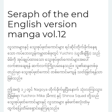
Seraph of the end
English version
manga vol.12
လူသားများနှင့် သွေးစုပ်ဖုတ်ကောင်များ ရင်ဆိုင်တိုက်ခိုက်နေရ
သော ကပ်ဘေးလွန်ကမ္ဘာတစ်ခုတွင် Yuichiro (ယူအီချီရိုး) သည်
မိမိကို အုပ်ချုပ်ထားသော သွေးစုပ်ဖုတ်ကောင်များအပေါ်
လက်စားချေရန် ဆက်လက်ကြိုးပမ်းနေသည်။ သူ၏ဆန္ဒတစ်ခု
တည်းမှာ သွေးစုပ်ဖုတ်ကောင် တစ်ကောင်မကျန် သတ်ဖြတ်ရန်သာ
ဖြစ်သည်။
ဤအတွဲ ၁၂ တွင် Nagoya တိုက်ခိုက်မှုပြီးနောက် သုံးလကြာသွား
ပြီဖြစ်ရာ Yuichiro၊ Mika (မီကာ) နှင့် Shinoa Squad တို့သည်
သွေးစုပ်ဖုတ်ကောင်များနှင့် လူသားများ နှစ်ဖက်စလုံးထံမှ
ထွက်ပြေးတိမ်းရှောင်နေကြရသည်။