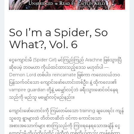
So I’m a Spider, So
What?, Vol. 6
ငွေကျောင်းမိ (Spider Girl) မင်ကြည်ကြည် Arachne ဖြစ်သွားပြီ
ဆိုပေမဲ့ ဘဝမဟာ ကိုယ်ထင်ထားသည့်ဒေသ မဟုတ်ပါ —
Demon Lord တစ်ပါး၊ reincarnate ဖြစ်ကာ ကလေးငယ်ဘဝ
ပြန်သက်ဝင်သော ကျောင်းဖော်ဟောင်းတစ်ဦး၊ နဲ့ ထိုကလေး၏
vampire guardian တို့နဲ့ မမျှော်လင့်ဘဲ ခရီးသွားဖောင်ဝင်နေရ
သည်ကို မည်သူ မမျှော်လင့်မည်နည်း။
ကျောင်းဖော်ဟောင်းကို ကြမ်းတမ်းသော training ချပေးရင်း ကျန်
သူတွေ ရွာများထဲ တိတ်တဆိတ် ဝင်ကာ ကောင်းသော
အစားအသောက်များ စားကြသည်ကို ကြားရနေရသောအချိန် ငွေ
ကျောင်းမိ ကိုယ်ကိုယ်တိုင် ပါတီထဲ တစ်ကိုယ်တည်း ကျန်ရစ်ကာ