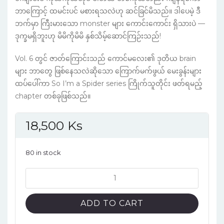
ဘာကြောင့် ထမင်းပင် မစားရသလဲဟု ဆင်ခြင်မိသည်။ ဒါပေမဲ့ ဒီ
ဘက်မှာ ကြီးမားသော monster များ ကောင်းကောင်း ရှိသားပဲ —
ဒုက္ခမရှိဘူးဟု မိမိကိုမိမိ နှစ်သိမ့်ဆောင်ကြဉ်းသည်!
Vol. 6 တွင် ဇာတ်ကြောင်းသည် ကောင်မလေး၏ ဒုတိယ brain
များ ဘာတွေ ဖြစ်နေသလဲဆိုသော ကြောက်မက်ဖွယ် မေးခွန်းများ
ထပ်ပေါ်ကာ So I’m a Spider series ကြိုက်သူတိုင်း ဖတ်ရမည့်
chapter တစ်ခုဖြစ်သည်။
18,500
Ks
80 in stock
So
I'm
a
ADD TO CART
Spider,
So