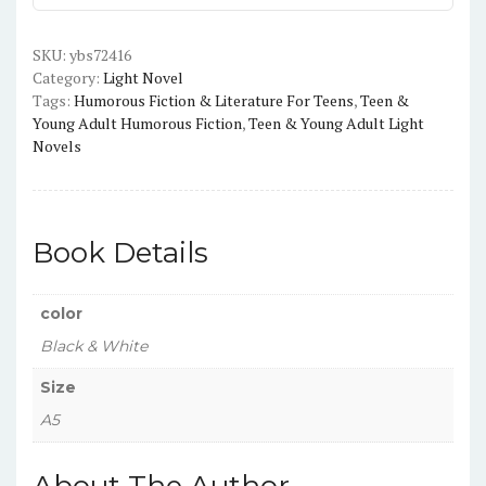
What?,
Vol.
SKU:
ybs72416
Category:
Light Novel
6
Tags:
Humorous Fiction & Literature For Teens
,
Teen &
quantity
Young Adult Humorous Fiction
,
Teen & Young Adult Light
Novels
Book Details
color
Black & White
Size
A5
About The Author