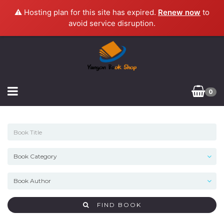
⚠️ Hosting plan for this site has expired.
Renew now
to
avoid service disruption.
0
FIND BOOK