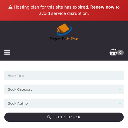
⚠️ Hosting plan for this site has expired.
Renew now
to
avoid service disruption.
0
FIND BOOK