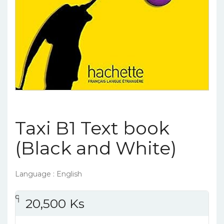
Taxi B1 Text book
(Black and White)
Language : English
၎
င
၎
၎
20,500
Ks