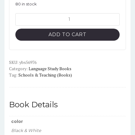
80 in stock
Taxi
B1
Text
ADD TO CART
book
(Black
and
White)
SKU:
ybs56976
Category:
Language Study Books
quantity
Tag:
Schools & Teaching (Books)
Book Details
color
Black & White