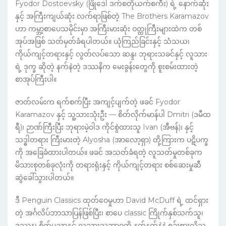
Fyodor Dostoevsky (ဖြိုဒေါ ဒက်စတိုယက်စကီး) ရဲ့ နောက်ဆုံး
နှင့် အကြီးကျယ်ဆုံး လက်ရာဖြစ်တဲ့ The Brothers Karamazov
ဟာ ကမ္ဘာ့စာပေသမိုင်းမှာ အကြီးမားဆုံး ဝတ္ထုကြီးများထဲက တစ်
အုပ်အဖြစ် သတ်မှတ်ခံရပါတယ်။ ယုံကြည်ခြင်းနှင့် သံသယ၊
ကိုယ်ကျင့်တရားနှင့် လွတ်လပ်သော ဆန္ဒ၊ ဘုရားသခင်နှင့် လူသား
ရဲ့ ဒုက္ခ ဆိုတဲ့ နက်နဲတဲ့ ဒဿနိက မေးခွန်းတွေကို စူးစမ်းထားတဲ့
စာအုပ်ကြီးပါ။
ဇာတ်လမ်းက ရက်စက်ပြီး အကျင့်ပျက်တဲ့ ဖခင် Fyodor
Karamazov နှင့် သူ့သားသုံးဦး — စိတ်လိုက်မာန်ပါ Dmitri (ဒမီထ
ရီ)၊ ဉာဏ်ကြီးပြီး ဘုရားမဲ့ဝါဒ ကိုင်စွဲထားသူ Ivan (အီဗန်)၊ နှင့်
သဒ္ဓါတရား ကြီးမားတဲ့ Alyosha (အာလော့ရှာ) တို့ကြားက ပဋိပက္ခ
ကို အခြေခံထားပါတယ်။ ဖခင် အသတ်ခံရတဲ့ လူသတ်မှုတစ်ခုက
မိသားစုတစ်ခုလုံးကို တရားရုံးနှင့် ကိုယ်ကျင့်တရား စစ်ဆေးမှုဆီ
ဆွဲခေါ်သွားပါတယ်။
ဒီ Penguin Classics ထုတ်ဝေမှုဟာ David McDuff ရဲ့ ထင်ရှား
တဲ့ အင်္ဂလိပ်ဘာသာပြန်ဖြစ်ပြီး၊ စာပေ classic ကြိုက်နှစ်သက်သူ၊
ဒဿန၊ စိတ်ပညာနှင့် လူသားသဘာဝကို နက်နက်နဲနဲ စဉ်းစားလိုသူ