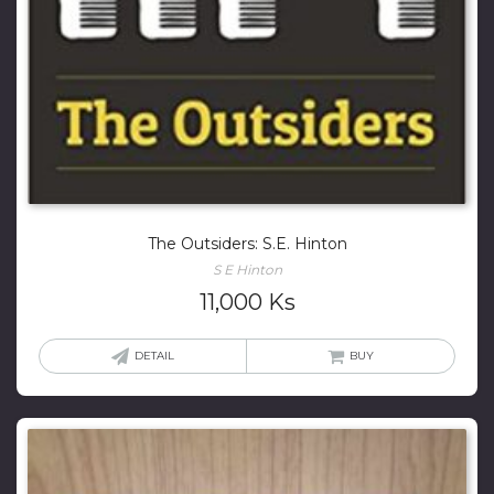
The Outsiders: S.E. Hinton
S E Hinton
11,000
Ks
DETAIL
BUY