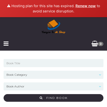
⚠️ Hosting plan for this site has expired.
Renew now
to
avoid service disruption.
0
FIND BOOK