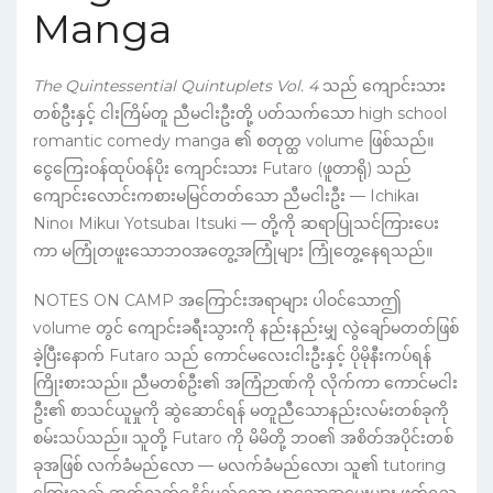
Manga
The Quintessential Quintuplets Vol. 4
သည် ကျောင်းသား
တစ်ဦးနှင့် ငါးကြိမ်တူ ညီမငါးဦးတို့ ပတ်သက်သော high school
romantic comedy manga ၏ စတုတ္ထ volume ဖြစ်သည်။
ငွေကြေးဝန်ထုပ်ဝန်ပိုး ကျောင်းသား Futaro (ဖူတာရို) သည်
ကျောင်းလောင်းကစားမမြင်တတ်သော ညီမငါးဦး — Ichika၊
Nino၊ Miku၊ Yotsuba၊ Itsuki — တို့ကို ဆရာပြုသင်ကြားပေး
ကာ မကြုံတဖူးသောဘဝအတွေ့အကြုံများ ကြုံတွေ့နေရသည်။
NOTES ON CAMP အကြောင်းအရာများ ပါဝင်သောဤ
volume တွင် ကျောင်းခရီးသွားကို နည်းနည်းမျှ လွဲချော်မတတ်ဖြစ်
ခဲ့ပြီးနောက် Futaro သည် ကောင်မလေးငါးဦးနှင့် ပိုမိုနီးကပ်ရန်
ကြိုးစားသည်။ ညီမတစ်ဦး၏ အကြံဉာဏ်ကို လိုက်ကာ ကောင်မငါး
ဦး၏ စာသင်ယူမှုကို ဆွဲဆောင်ရန် မတူညီသောနည်းလမ်းတစ်ခုကို
စမ်းသပ်သည်။ သူတို့ Futaro ကို မိမိတို့ ဘဝ၏ အစိတ်အပိုင်းတစ်
ခုအဖြစ် လက်ခံမည်လော — မလက်ခံမည်လော၊ သူ၏ tutoring
ကြေးသည် ဆက်လက်ရနိုင်မည်လော ဟူသောအမေးများ ဖတ်ရှုသူ