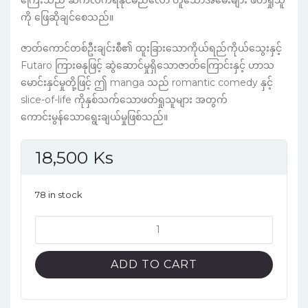
ကို ဖြေဆိုချင်စေသည်။
ဇာတ်ကောင်တစ်ဦးချင်းစီ၏ ထူးခြားသောကိုယ်ရည်ကိုယ်သွေးနှင့်
Futaro ကြားဓနုဖြင့် ဆွဲဆောင်မှုရှိသောဇာတ်ကြောင်းနှင့် ဟာသ
မောင်းနှင်မှုတို့ဖြင့် ဤ manga သည် romantic comedy နှင့်
slice-of-life ကိုနှစ်သက်သောဖတ်ရှုသူများ အတွက်
ကောင်းမွန်သောရွေးချယ်မှုဖြစ်သည်။
18,500
Ks
78 in stock
The
quintessential
quintuplets
ADD TO CART
Vol.4
English