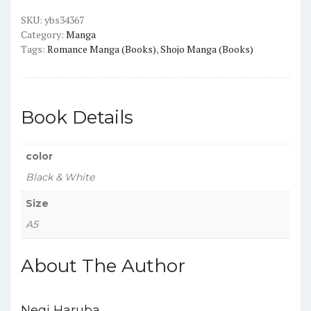
Version
Manga
SKU:
ybs34367
Category:
Manga
quantity
Tags:
Romance Manga (Books)
,
Shojo Manga (Books)
Book Details
color
Black & White
Size
A5
About The Author
Negi Haruba