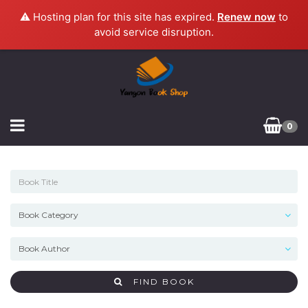
⚠️ Hosting plan for this site has expired.
Renew now
to
avoid service disruption.
0
FIND BOOK