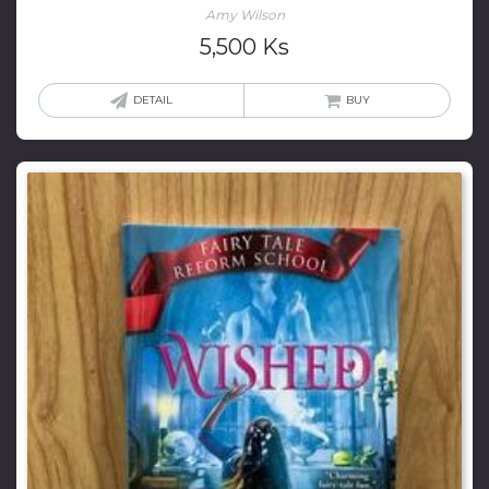
Amy Wilson
5,500
Ks
DETAIL
BUY