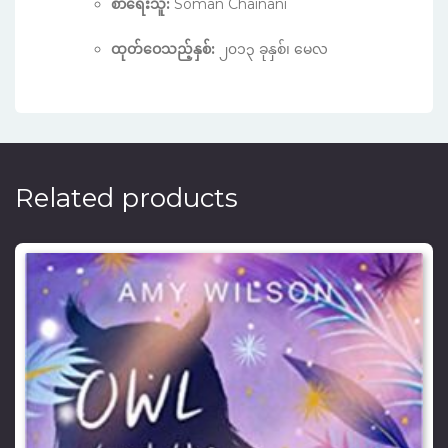
စာရေးသူ:
Soman Chainani
ထုတ်ဝေသည့်နှစ်:
၂၀၁၃ ခုနှစ်၊ မေလ
Related products