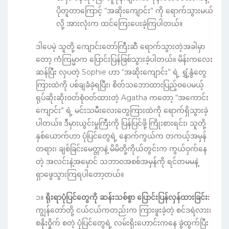
ပိုတူတာကြောင့် “အဆိုးကျောင်း” ကို ရောက်သွားမယ်
လို့ အားလုံးက ထင်ကြေးပေးခဲ့ကြပါတယ်။
ဒါပေမဲ့ သူတို့ ကျောင်းတော်ကြီးဆီ ရောက်သွားတဲ့အခါမှာ
တော့ ကံကြမ္မာက ပြောင်းပြန်ဖြစ်သွားခဲ့ပါတယ်။ မိန်းကလေး
ဆန်ပြီး လှပတဲ့ Sophie ဟာ “အဆိုးကျောင်း” ရဲ့ ရွှံ့နွံတွေ
ကြားထဲကို ပစ်ချခံခဲ့ရပြီး၊ စိတ်သဘောထားပြည့်ဝပေမယ့်
ရုပ်ဆိုးဆိုးဝတ်စုံဝတ်ထားတဲ့ Agatha ကတော့ “အကောင်း
ကျောင်း” ရဲ့ မင်းသမီးလေးတွေကြားထဲကို ရောက်ရှိသွားခဲ့
ပါတယ်။ ဒီမှားယွင်းမှုကြီးကို ပြန်ပြင်ဖို့ ကြိုးစားရင်း၊ သူတို့
နှစ်ယောက်ဟာ ပုံပြင်တွေရဲ့ နောက်ကွယ်က တကယ့်အမှန်
တရား၊ ချစ်ခြင်းမေတ္တာနဲ့ မိမိတို့ကိုယ်တွင်းက ကွယ်ဝှက်နေ
တဲ့ အလင်းနဲ့အမှောင် သဘာဝအစစ်အမှန်ကို ရင်တမမနဲ့
ရှာဖွေသွားကြရပါတော့တယ်။
၁။
ရိုးရာပုံပြင်တွေကို ဆန်းသစ်စွာ ပြောင်းပြန်လှန်ထားခြင်း:
ကျွန်တော်တို့ ငယ်ငယ်ကတည်းက ကြားဖူးခဲ့တဲ့ စင်ဒရဲလား၊
စနိုးဝှိုက် စတဲ့ ပုံပြင်တွေရဲ့ လမ်းရိုးဟောင်းကနေ ခွဲထွက်ပြီး