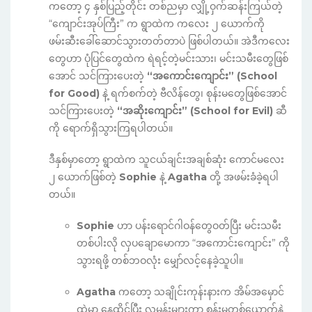
ကတော့ ၄ နှစ်ပြည့်တိုင်း တစ်ညမှာ လျှို့ဝှက်ဆန်းကြယ်တဲ့
“ကျောင်းအုပ်ကြီး” က ရွာထဲက ကလေး ၂ ယောက်ကို
ဖမ်းဆီးခေါ်ဆောင်သွားတတ်တာပဲ ဖြစ်ပါတယ်။ အဲဒီကလေး
တွေဟာ ပုံပြင်တွေထဲက ရဲရင့်တဲ့မင်းသား၊ မင်းသမီးတွေဖြစ်
အောင် သင်ကြားပေးတဲ့
“အကောင်းကျောင်း” (School
for Good)
နဲ့ ရက်စက်တဲ့ ဗီလိန်တွေ၊ စုန်းမတွေဖြစ်အောင်
သင်ကြားပေးတဲ့
“အဆိုးကျောင်း” (School for Evil)
ဆီ
ကို ရောက်ရှိသွားကြရပါတယ်။
ဒီနှစ်မှာတော့ ရွာထဲက သူငယ်ချင်းအချစ်ဆုံး ကောင်မလေး
၂ ယောက်ဖြစ်တဲ့
Sophie
နဲ့
Agatha
တို့ အဖမ်းခံခဲ့ရပါ
တယ်။
Sophie
ဟာ ပန်းရောင်ဂါဝန်တွေဝတ်ပြီး မင်းသမီး
တစ်ပါးလို လှပချောမောကာ “အကောင်းကျောင်း” ကို
သွားရဖို့ တစ်ဘဝလုံး မျှော်လင့်နေခဲ့သူပါ။
Agatha
ကတော့ သချိုင်းကုန်းနားက အိမ်အမှောင်
ထဲမှာ နေထိုင်ပြီး လူမုန်းများကာ စုန်းမတစ်ယောက်နဲ့