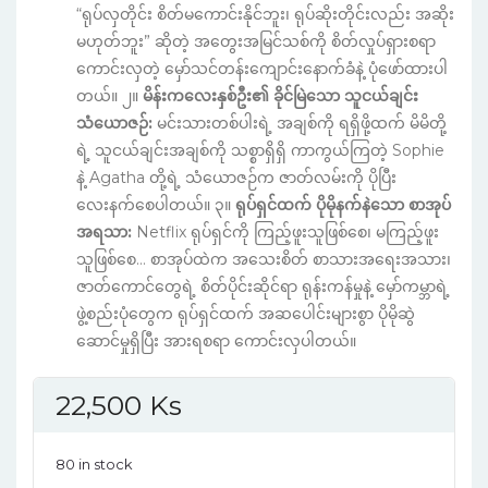
“ရုပ်လှတိုင်း စိတ်မကောင်းနိုင်ဘူး၊ ရုပ်ဆိုးတိုင်းလည်း အဆိုး
မဟုတ်ဘူး” ဆိုတဲ့ အတွေးအမြင်သစ်ကို စိတ်လှုပ်ရှားစရာ
ကောင်းလှတဲ့ မှော်သင်တန်းကျောင်းနောက်ခံနဲ့ ပုံဖော်ထားပါ
တယ်။ ၂။
မိန်းကလေးနှစ်ဦး၏ ခိုင်မြဲသော သူငယ်ချင်း
သံယောဇဉ်:
မင်းသားတစ်ပါးရဲ့ အချစ်ကို ရရှိဖို့ထက် မိမိတို့
ရဲ့ သူငယ်ချင်းအချစ်ကို သစ္စာရှိရှိ ကာကွယ်ကြတဲ့ Sophie
နဲ့ Agatha တို့ရဲ့ သံယောဇဉ်က ဇာတ်လမ်းကို ပိုပြီး
လေးနက်စေပါတယ်။ ၃။
ရုပ်ရှင်ထက် ပိုမိုနက်နဲသော စာအုပ်
အရသာ:
Netflix ရုပ်ရှင်ကို ကြည့်ဖူးသူဖြစ်စေ၊ မကြည့်ဖူး
သူဖြစ်စေ… စာအုပ်ထဲက အသေးစိတ် စာသားအရေးအသား၊
ဇာတ်ကောင်တွေရဲ့ စိတ်ပိုင်းဆိုင်ရာ ရုန်းကန်မှုနဲ့ မှော်ကမ္ဘာရဲ့
ဖွဲ့စည်းပုံတွေက ရုပ်ရှင်ထက် အဆပေါင်းများစွာ ပိုမိုဆွဲ
ဆောင်မှုရှိပြီး အားရစရာ ကောင်းလှပါတယ်။
22,500
Ks
80 in stock