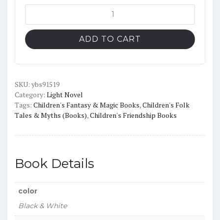
The
School
for
ADD TO CART
Good
and
Evil
Vol.1
SKU:
ybs91519
Category:
Light Novel
Light
Tags:
Children's Fantasy & Magic Books
,
Children's Folk
novel
Tales & Myths (Books)
,
Children's Friendship Books
(Black
and
White)
quantity
Book Details
color
Black & White