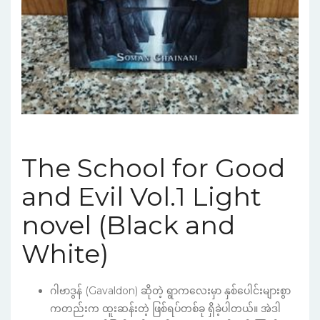
The School for Good
and Evil Vol.1 Light
novel (Black and
White)
ဂါဗာဒွန် (Gavaldon) ဆိုတဲ့ ရွာကလေးမှာ နှစ်ပေါင်းများစွာ
ကတည်းက ထူးဆန်းတဲ့ ဖြစ်ရပ်တစ်ခု ရှိခဲ့ပါတယ်။ အဲဒါ