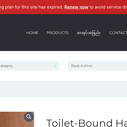
ng plan for this site has expired.
Renew now
to avoid service di
HOME
PRODUCTS
စာအုပ်အမြည်း
CONTAC
Toilet-Bound H