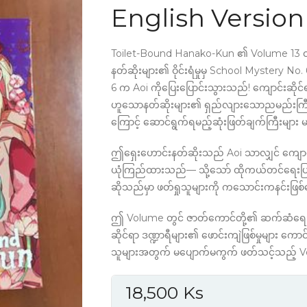
English Versio
Toilet-Bound Hanako-Kun ၏ Volume 13 တွင်
နတ်ဆိုးများ၏ ဝိုင်းရံမှုမှ School Mystery 
6 က Aoi ကိုပြေးပြောင်းသွားသည်! ကျောင်းဆိုင်
ဟူသောနတ်ဆိုးများ၏ ရှည်လျားသောညမည်းကြီး ရ
ကြောင့် ဆောင်ရွက်ရမည့်ဆုံးဖြတ်ချက်ကြီးများ 
ဤရှေးဟောင်းနတ်ဆိုးသည် Aoi သာလျှင် ကျောင်
ယုံကြည်ထားသည်— သို့သော် ထိုကယ်တင်ရေးပြု
ဆိုသည်မှာ ဖတ်ရှုသူများကို ကသောင်းကနင်းဖြစ
ဤ Volume တွင် ဇာတ်ကောင်တို့၏ ဆက်ဆံရေးများ 
ဆိုင်ရာ ဒဏ္ဍာရီများ၏ ဖောင်းကျဲဖြစ်မှုများ ကောင
သူများအတွက် မပျောက်မကွက် ဖတ်သင့်သည့် 
18,500
Ks