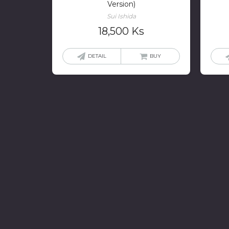
Version)
Sui Ishida
18,500
Ks
DETAIL
BUY