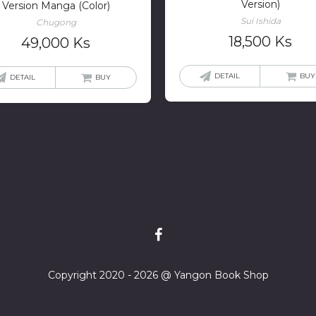
Version)
Version Manga (Color)
Sui Ishida
Chugong
18,500
Ks
49,000
Ks
DETAIL
BUY
DETAIL
BUY
Copyright 2020 - 2026 @ Yangon Book Shop