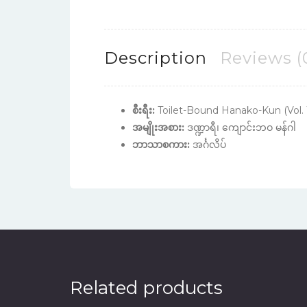
Description
Reviews (
စီးရီး:
Toilet-Bound Hanako-Kun (Vol. 
အမျိုးအစား:
ဒဏ္ဍာရီ၊ ကျောင်းဘဝ မန်ဂါ
ဘာသာစကား:
အင်္ဂလိပ်
Related products