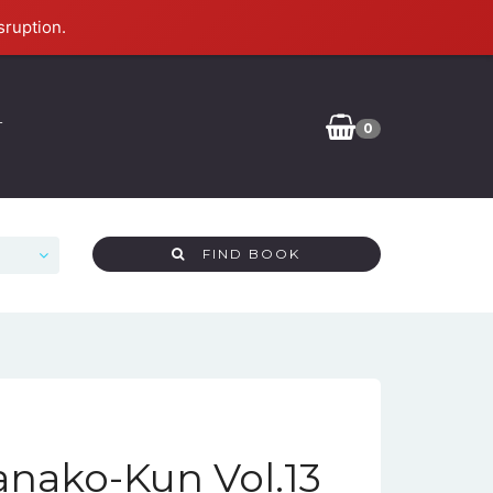
sruption.
T
0
FIND BOOK
anako-Kun Vol.13