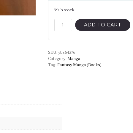
79 in stock
Toilet-
ADD TO CART
Bound
Hanako-
Kun
SKU:
Vol.13
ybs64376
Category:
Manga
English
Tag:
Fantasy Manga (Books)
Version
Manga
quantity