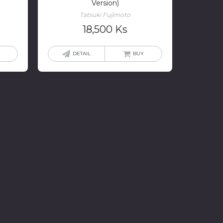
Version)
Tatsuki Fujimoto
18,500
Ks
DETAIL
BUY