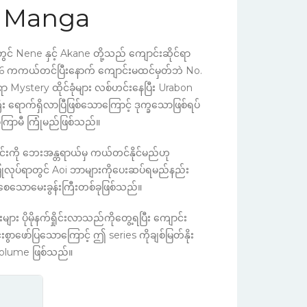
n Manga
 Nene နှင့် Akane တို့သည် ကျောင်းဆိုင်ရာ
No. 6 ကကယ်တင်ပြီးနောက် ကျောင်းမထင်မှတ်ဘဲ No.
ရာ Mystery ထိုင်ခုံများ လစ်ဟင်းနေပြီး Urabon
ောက်ရှိလာပြီဖြစ်သောကြောင့် ဒုက္ခသောဖြစ်ရပ်
မကြာမီ ကြုံမည်ဖြစ်သည်။
းကို ဘေးအန္တရာယ်မှ ကယ်တင်နိုင်မည်ဟု
လုပ်ရာတွင် Aoi ဘာများကိုပေးဆပ်ရမည်နည်း
်စေသောမေးခွန်းကြီးတစ်ခုဖြစ်သည်။
ပိုမိုနက်ရှိုင်းလာသည်ကိုတွေ့ရပြီး ကျောင်း
်းစွာဖော်ပြသောကြောင့် ဤ series ကိုချစ်မြတ်နိုး
Volume ဖြစ်သည်။