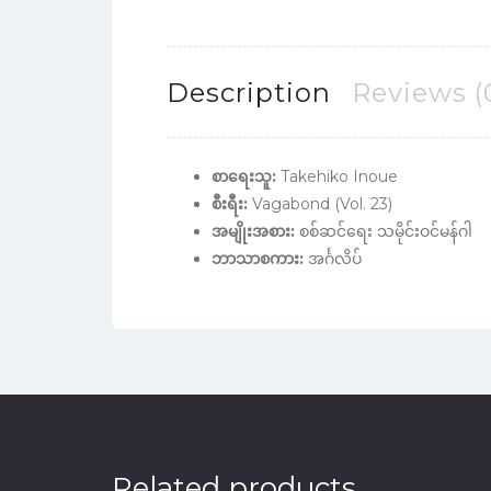
Description
Reviews (
စာရေးသူ:
Takehiko Inoue
စီးရီး:
Vagabond (Vol. 23)
အမျိုးအစား:
စစ်ဆင်ရေး သမိုင်းဝင်မန်ဂါ
ဘာသာစကား:
အင်္ဂလိပ်
Related products