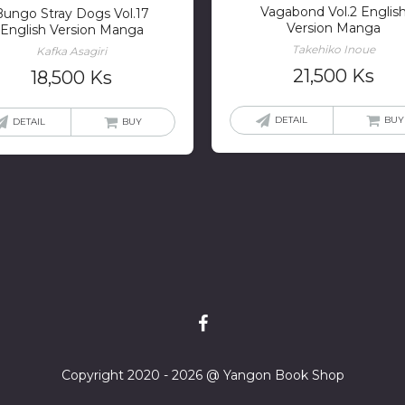
Vagabond Vol.2 Englis
Bungo Stray Dogs Vol.17
Version Manga
English Version Manga
Takehiko Inoue
Kafka Asagiri
21,500
Ks
18,500
Ks
DETAIL
BUY
DETAIL
BUY
Copyright 2020 - 2026 @ Yangon Book Shop