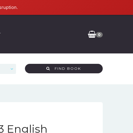
sruption.
T
0
FIND BOOK
3 English