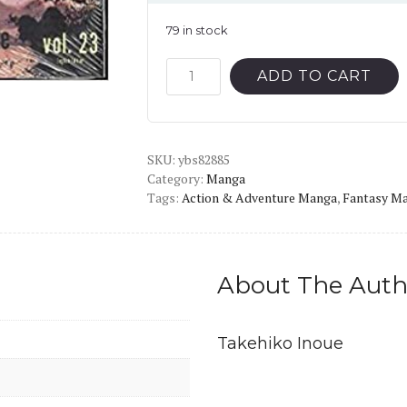
79 in stock
Vagabond
ADD TO CART
Vol.23
English
Version
SKU:
Manga
ybs82885
Category:
Manga
quantity
Tags:
Action & Adventure Manga
,
Fantasy M
About The Auth
Takehiko Inoue