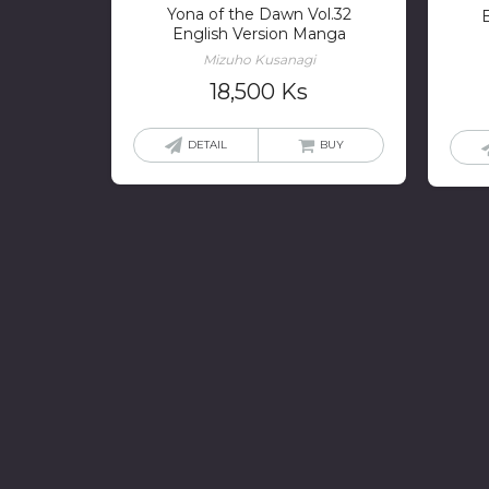
Yona of the Dawn Vol.32
English Version Manga
Mizuho Kusanagi
18,500
Ks
DETAIL
BUY