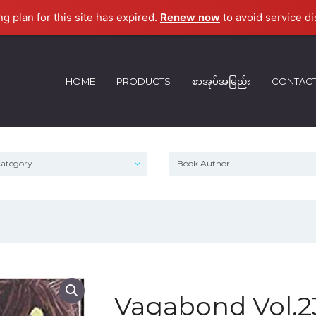
ng plan for this site has expired.
Renew now
to avoid service di
HOME
PRODUCTS
စာအုပ်အမြည်း
CONTAC
Vagabond Vol.2