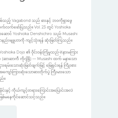
စ်သည့် Vagabond သည် ဓားနှင့် ဘ၀ကိုရှာဖွေ
်လက်ဖော်ပြသည်။ Vol. 23 တွင် Yoshioka
ါင်းဆောင် Yoshioka Denshichiro သည် Musashi
သောနည်းဗျူဟာကို ကျင့်သုံးရန် ဆုံးဖြတ်ကြသည်။
 Yoshioka Dojo ၏ ဝိုင်းဝန်းကြံမှုသည်귀နားမကြား
ro (ဆာဆာကီ ကိုဂျိရို) — Musashi ထက် မနာသော
မ်းသောဆုံးဖြတ်ချက်ဖြင့် ဖြေရှင်းရန် ကြိုးစား
အကျော်ကြားဆုံးသောဓားတိုက်ပွဲ ကြီးမားသော
ည်။
ုင်းနှင့် ကိုယ်ကျင့်တရားကြောင်းအပြောင်းအလဲ
 မဖြစ်မနေကိုင်ဆောင်သင့်သည်။