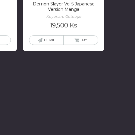
h
Demon Slayer Vol.5 Japanese
Version Manga
Koyoharu Gotouge
19,500
Ks
DETAIL
BUY