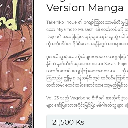
Version Manga
Takehiko Inoue ၏ ကျော်ကြားသောဖန်တီးမှုဖြ
သော Miyamoto Musashi ၏ ဇာတ်လမ်းကို ဆက
Dojo ၏ အဆင့်မြင့်တပည့်များသည် သူတို့ ခေ
ကို မကိုင်နိုင်ဟု ရိပ်မိသောအချိန်တွင် မတရား
ဂုဏ်သိက္ခာမဲ့သောကိုယ်ချင်းမနာလောဘများဖြင့်
နိုင်ဘဲ နုတ်ဆိတ်နေသောဓားသမား Sasaki Koji
သတင်းအောင် ကျော်ကြားသောဓားသမား — ကို ငှားရ
ကြသည်။ ဤမှ ဂျပန်သမိုင်းတွင် ထင်ဝင်ကြောင်း
ဇာတ်လမ်း စတင်ထမ်းဆောင်လာတော့မည်ဖြစ်သ
Vol. 23 သည် Vagabond စီးရီး၏ ဓားတိုက်ပွဲသမိ
များ ဖော်ပြသောအပိုင်းဖြစ်ပြီး မန်ဂါဖတ်သူများ
21,500
Ks