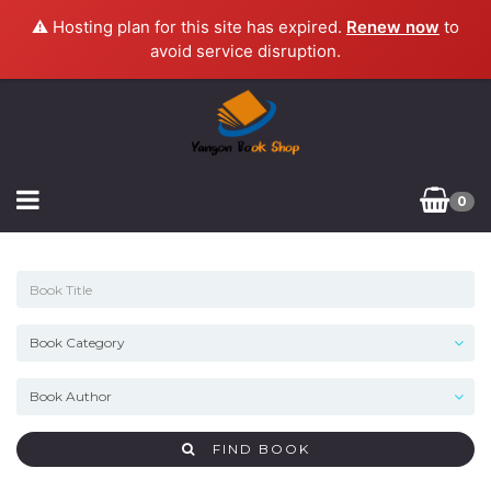
⚠️ Hosting plan for this site has expired.
Renew now
to
avoid service disruption.
0
FIND BOOK