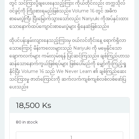
တွင် သင်ကြားပို့ချပေးနေသည့်ကြား ကိုယ်တိုင်လည်း တက္ကသိုလ်
ဝင်ခွင့်ကို ကြိုးစားရမည်ဖြစ်သည်။ Volume 16 တွင် အဓိက
စာမေးပွဲကြီး ပြီးမြောက်သွားသော်လည်း Nariyuki ကိုအပ်နှင်းထား
သောနောက်ထပ်ကျောင်းစာမေးပွဲများ ရှိနေဆဲဖြစ်သည်။
ထိုပင်ပန်းနွမ်းလျားနေသည့်ကြားမှ ဝယ်လင်တိုင်းနေ့ ရောက်ရှိလာ
သောကြောင့် မိန်းကလေးများသည် Nariyuki ကို မမေ့နိုင်သော
ချောကလက်များ ကမ်းလှမ်းရန် ပြင်ဆင်ကြသည်။ ချစ်ကြည်ဟာသ
ဆန်သောနောက်ကွယ်ဖြစ်ရပ်များ ဖြစ်ပေါ်မည်ကို မျှော်ကိုးကြည့်ရှု
နိုင်ပြီး Volume 16 သည် We Never Learn ၏ ချစ်ကြည်ဆေး
သင်ကြားမှု ဇာတ်ကြောင်းကို ဆက်လက်ကျစ်ကျစ်လစ်လစ်ဖော်ပြ
ပေးသည်။
18,500
Ks
80 in stock
We