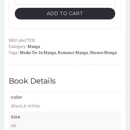
Never
Learn,
ADD TO CART
English
Version
Manga
Vol.
SKU:
ybs77232
Category:
Manga
16
Tags:
Media Tie-In Manga
,
Romance Manga
,
Shonen Manga
quantity
Book Details
color
Black & White
Size
A5