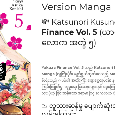
Version Manga
💸 Katsunori Kusu
Finance Vol. 5
(ယာ
လောက အတွဲ ၅)
Yakuza Finance Vol. 5
သည်
Katsunori Ku
Manga (လူကြီးပိုင်း ရည်ရွယ်ထုတ်ဝေသည့် M
စီးရီးသည် ဂျပန်၏
အတိုးကြီး ချေးငွေလုပ်ငန်း
နှ
ကြမ်းကြုတ်မှု
၊
လူမှုရေး ပြဿနာများ
နှင့်
ငွေကြေ
သွားပုံကို
ပြင်းထန်သော ဒရာမာ
ဖြင့် ဆက်လက် ပ
📉 လူသားဆန်မှု ပျောက်ဆုံ
လမ်းကြောင်း