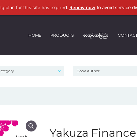
ng plan for this site has expired.
Renew now
to avoid service di
HOME
PRODUCTS
စာအုပ်အမြည်း
CONTAC
Yakuza Finance 