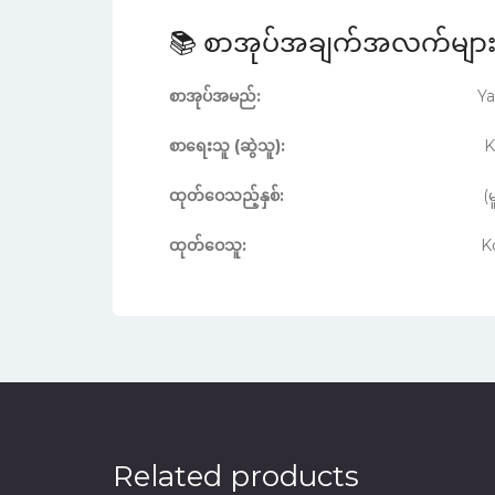
📚 စာအုပ်အချက်အလက်မျာ
စာအုပ်အမည်:
Yakuza Finan
စာရေးသူ (ဆွဲသူ):
Katsunori 
ထုတ်ဝေသည့်နှစ်:
(မူရင်းဂျပန်ထုတ်ဝေပြီ
ထုတ်ဝေသူ:
Ko
Related products