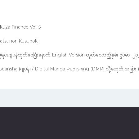
း
ce Vol. 5
Kusunoki
းနောက် English Version ထုတ်ဝေသည့်နှစ်၊ ဥပမာ- ၂၀၂၁ 
dansha (ဂျပန်) / Digital Manga Publishing (DMP) သို့မဟုတ် အခြား (အ