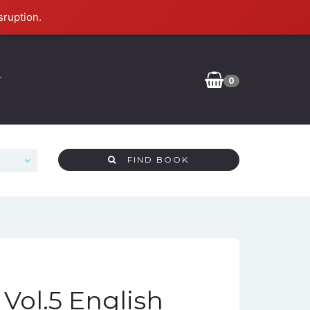
sruption.
T
0
FIND BOOK
Vol.5 English