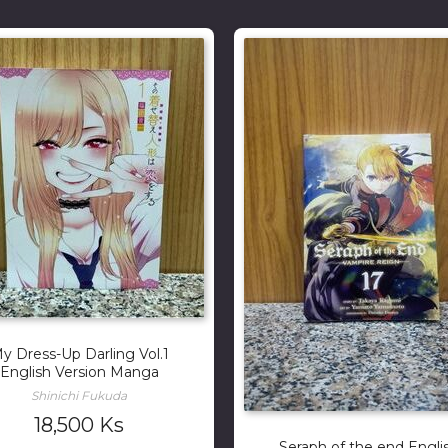
y Dress-Up Darling Vol.1
English Version Manga
Shinichi Fukuda
18,500
Ks
Seraph of the end Engli