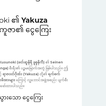
noki ၏
Yakuza
ကူဇာ၏ ငွေကြေး
sunoki (ခတ်ဆူနိုရီ ခူစူနိုကီ)
၏
Seinen
anga)
စီးရီး၏ ပဉ္စမမြောက်အတွဲ ဖြစ်ပါသည်။ ဤ
င့်
ရာဇဝတ်ဂိုဏ်း (Yakuza)
တို့၏
ရက်စက်
းဖိအားများ
ကြောင့် လူ့ဘောင်အဖွဲ့အစည်း ပျက်စီး
ုံဖော်ထားပါသည်။
းသွားသော ငွေကြေး