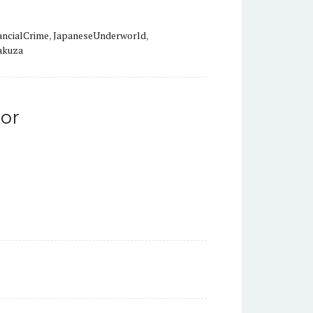
ancialCrime
,
JapaneseUnderworld
,
akuza
or