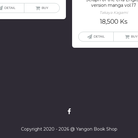
version manga vol.17
DETAIL
BUY
Takaya Kagami
18,500
Ks
DETAIL
BUY
Copyright 2020 - 2026 @ Yangon Book Shop