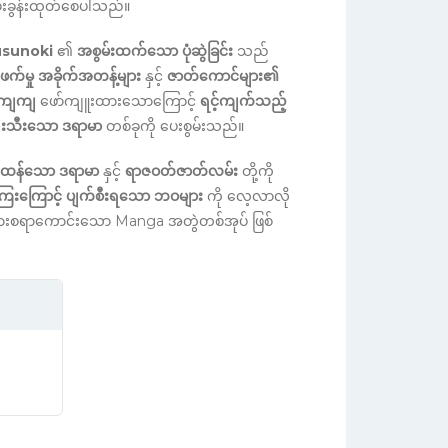
ခွန်းထုတ်စေပါသည်။
usunoki
၏
အစွမ်းထက်သော ပုံဆွဲခြင်း
သည်
က်မှု အခိုက်အတန့်များ
နှင့်
ဇာတ်ကောင်များ၏
့ကျကျ
ဖော်ကျူးထားသောကြောင့်
ရင့်ကျက်သည့်
ါးသီးသော ဒရာမာ
တစ်ခုကို ပေးစွမ်းသည်။
င်းထန်သော ဒရာမာ
နှင့်
ရာဇဝတ်ဇာတ်လမ်း
တို့ကို
ြေးကြောင့် ပျက်စီးရသော ဘဝများ
ကို လေ့လာလို
်စားစရာကောင်းသော Manga အတွဲတစ်အုပ် ဖြစ်