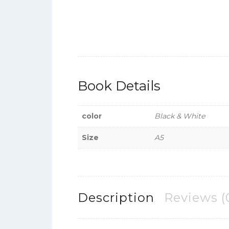
Book Details
color
Black & White
Size
A5
Description
Reviews (