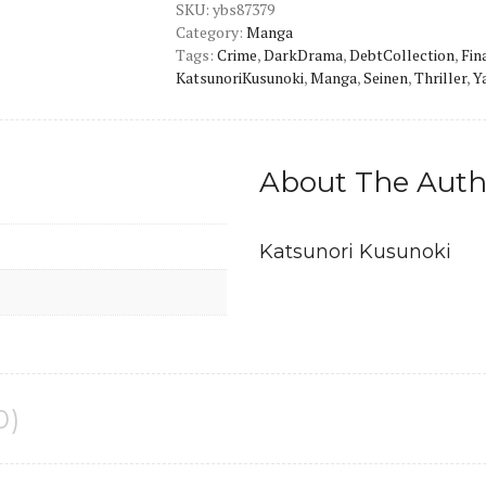
SKU:
Version
ybs87379
Category:
Manga
Manga
Tags:
Crime
,
DarkDrama
,
DebtCollection
,
Fin
quantity
KatsunoriKusunoki
,
Manga
,
Seinen
,
Thriller
,
Y
About The Auth
Katsunori Kusunoki
0)