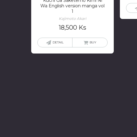
Kuchi Ga Saketemo Kimi Ni
Wa English version manga vol
1
Kajimoto Akari
18,500
Ks
DETAIL
BUY