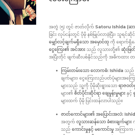
အတွဲ (၅) တွင် ဇာတ်လိုက်
Satoru Ishida (ဆာတို
ခြင်း လုပ်ငန်းတွင် ပိုမို နစ်မြုပ်လာခဲ့ပြီး၊ သူရင်ဆ
မျှော်လင့်ချက်မရှိသော အမှောင်ထု
ကို ရောက်ရှိ
ငွေကြေး၏ အင်အား
သည် လူသားတို့၏
ဆုံးဖြတ
အပြီးတိုင် ဖျက်ဆီးပစ်နိုင်သည်ကို အဓိကထား 
ကြမ်းတမ်းသော လောကဓံ:
Ishida
သည
ချက်များ၊ ငွေကြေးလည်ပတ်ပုံများအကြေ
များသည် သူ့ကို ပိုမိုဆိုးရွားသော
ရာဇဝတ်မှ
များ၏
စိတ်ပိုင်းဆိုင်ရာ ချေမှုန်းမှုများ
နှင့်
ရ
များထက် ပိုမို ပြင်းထန်လာပါသည်။
ဇာတ်ကောင်များ၏ အပြောင်းအလဲ:
Ishi
အတွက်
လူသားဆန်သော ခံစားချက်များ
က
သည်
ကောင်းမှုနှင့် မကောင်းမှု
အကြားက