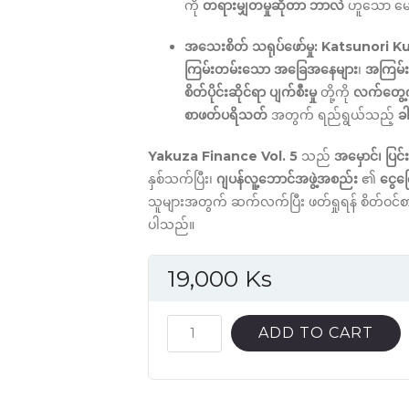
ကို
တရားမျှတမှုဆိုတာ ဘာလဲ
ဟူသော မေး
အသေးစိတ် သရုပ်ဖော်မှု:
Katsunori K
ကြမ်းတမ်းသော အခြေအနေများ
၊
အကြမ်းဖ
စိတ်ပိုင်းဆိုင်ရာ ပျက်စီးမှု
တို့ကို
လက်တွေ
စာဖတ်ပရိသတ်
အတွက် ရည်ရွယ်သည့်
ခ
Yakuza Finance Vol. 5
သည်
အမှောင်၊ ပြ
နှစ်သက်ပြီး၊
ဂျပန်လူ့ဘောင်အဖွဲ့အစည်း
၏
ငွေက
သူများအတွက် ဆက်လက်ပြီး ဖတ်ရှုရန် စိတ်ဝင
ပါသည်။
19,000
Ks
Yakuza
ADD TO CART
Finance
Vol.5
English