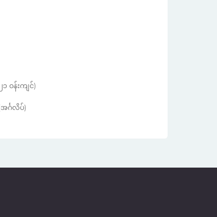
ဝန်းကျင်)
င်္ဂလိပ်)