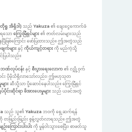
ရူ အိရှိဒါ)
သည်
Yakuza
၏ ချေးငွေကောက်ခံ
ိုင်ရသော
ကြွေးမြီရှင်များ
၏ ဇာတ်လမ်းများသည်
နေပြီဖြစ်ကြောင်း ဖော်ပြထားသည်။ ဤအတွဲသည်
်ချက်များ
နှင့်
ကိုယ်ကျင့်တရား
ကို မည်ကဲ့သို့
တင်ပြပါသည်။
်
ဘဏ်လုပ်ငန်း
နှင့်
စီးပွားရေးလောက
၏ လျှို့ဝှက်
ာင်း ပိုမိုသိရှိလာသော်လည်း၊ ဤဗဟုသုတ
ုများ
ဆီသို့သာ ပို့ဆောင်နေပါသည်။ ကြွေးမြီရှင်
ုပ်ပိုင်းဆိုင်ရာ ဖိအားပေးမှုများ
သည် ယခင်အတွဲ
da
သည် သူ၏
Yakuza
ဘဝကို ရှေ့ဆက်ရန်
ို တဖြည်းဖြည်း စွန့်လွှတ်လာရသည်။ ဤအတွဲ
မျဉ်းကြောင်းပါးပါး
ကို မှုန်ဝါးသွားစေပြီး၊ စာဖတ်သူ