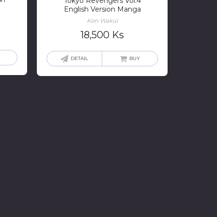
Tokyo Revengers Vol.4
English Version Manga
Ken Wakui
18,500
Ks
DETAIL
BUY