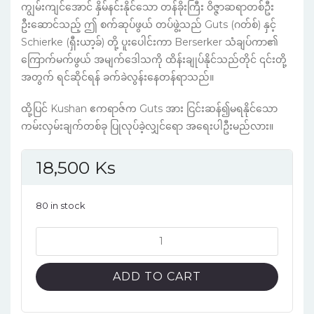
ကျွမ်းကျင်အောင် နှိမ်နင်းနိုင်သော တန်ခိုးကြီး ဝိဇ္ဇာဆရာတစ်ဦး
ဦးဆောင်သည့် ဤ စက်ဆုပ်ဖွယ် တပ်ဖွဲ့သည် Guts (ဂတ်စ်) နှင့်
Schierke (ရှီးယာ့ခ်) တို့ ပူးပေါင်းကာ Berserker သံချပ်ကာ၏
ကြောက်မက်ဖွယ် အမျက်ဒေါသကို ထိန်းချုပ်နိုင်သည်တိုင် ၎င်းတို့
အတွက် ရင်ဆိုင်ရန် ခက်ခဲလွန်းနေတန်ရာသည်။
ထို့ပြင် Kushan ဧကရာဇ်က Guts အား ငြင်းဆန်၍မရနိုင်သော
ကမ်းလှမ်းချက်တစ်ခု ပြုလုပ်ခဲ့လျှင်ရော အရေးပါဦးမည်လား။
18,500
Ks
80 in stock
Berserk
Vol.31
(English
ADD TO CART
Version)
quantity