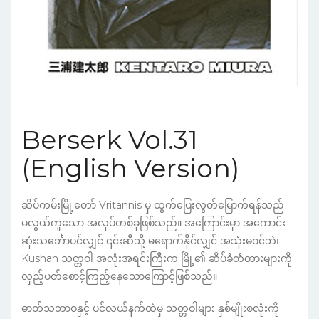
Berserk Vol.31
(English Version)
ဆိပ်ကမ်းမြို့တော် Vritannis မှ ထွက်ပြေးလွတ်မြောက်ရန်သည်
မလွယ်ကူသော အလုပ်တစ်ခုဖြစ်သည်။ အကြောင်းမှာ အကောင်း
ဆုံးသင်္ဘောပင်လျှင် ၎င်းဆီသို့ မရောက်နိုင်လျှင် အသုံးမဝင်ဘဲ၊
Kushan သတ္တဝါ အလုံးအရင်းကြီးက မြို့၏ ဆိပ်ခံတံတားများကို
လှည့်ပတ်စောင့်ကြည့်နေသောကြောင့်ဖြစ်သည်။
ဓာတ်သဘာဝနှင့် ပင်လယ်နက်ထဲမှ သတ္တဝါများ နှစ်မျိုးစလုံးကို