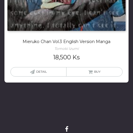
Mieruko Chan Vol.3 English Version Manga
Tomoki Izumi
18,500
Ks
DETAIL
BUY