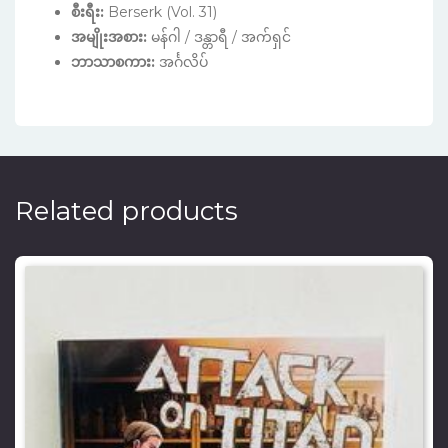
စီးရီး:
Berserk (Vol. 31)
အမျိုးအစား:
မန်ဂါ / ဒန္တာရီ / အက်ရှင်
ဘာသာစကား:
အင်္ဂလိပ်
Related products