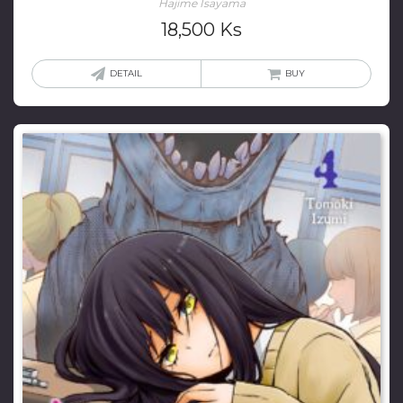
Hajime Isayama
18,500
Ks
DETAIL
BUY