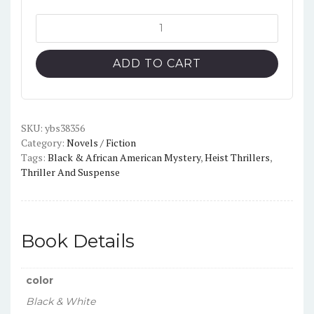
Blacktop
Wasteland
by
ADD TO CART
S.A
Cosby
quantity
SKU:
ybs38356
Category:
Novels / Fiction
Tags:
Black & African American Mystery
,
Heist Thrillers
,
Thriller And Suspense
Book Details
color
Black & White