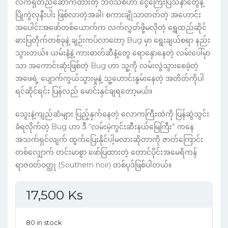
လက်ရှိတည်ဆောက်ထားတဲ့ ဘဝသစ်ဟာ ငွေကြေးပြသနာတွေနဲ့
ပြိုကွဲလုနီးပါး ဖြစ်လာတဲ့အခါ၊ စကားချိုသာတတ်တဲ့ အဟောင်း
အပေါင်းအဖော်တစ်ယောက်က လက်လွှတ်ဖို့မလိုတဲ့ ရွှေထည်ဆိုင်
ဓားပြတိုက်တစ်ခုနဲ့ ချဉ်းကပ်လာတော့ Bug မှာ ရွေးချယ်စရာ နည်း
သွားတယ်။ ယမ်းနံ့နဲ့ ကားဓာတ်ဆီနံ့တွေ ရောနှောနေတဲ့ လမ်းပေါ်မှာ
သာ အကောင်းဆုံးဖြစ်တဲ့ Bug ဟာ သူ့ကို လမ်းလွဲသွားစေခဲ့တဲ့
အဖေရဲ့ ပျောက်ကွယ်သွားမှုနဲ့ သူ့ဟောင်းနွမ်းနေတဲ့ အတိတ်ကိုပါ
ရင်ဆိုင်ရင်း ပြန်လည် မောင်းနှင်ချရတော့မယ်။
သွေးနဲ့ကျည်ဆံများ ပြည့်နှက်နေတဲ့ လောကကြီးထဲကို ပြန်ဆွဲသွင်း
ခံရလိုက်တဲ့ Bug ဟာ ဒီ “လမ်းမဲ့ကွင်းဆီးနယ်မြေကြီး” ကနေ
အသက်ရှင်လျက် ထွက်ပြေးနိုင်ပါ့မလားဆိုတာကို ဇာတ်ကြောင်း
တစ်လျှောက် တင်းမာစွာ ဖော်ပြထားတဲ့ တောင်ပိုင်းအမေရိကန်
ရာဇဝတ်ဝတ္ထု (Southern noir) တစ်ပုဒ်ဖြစ်ပါတယ်။
17,500
Ks
80 in stock