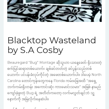
Blacktop Wasteland
by S.A Cosby
Beauregard “Bug” Montage ဆိုသူဟာ ယနေ့ခေတ် ရိုးသားတဲ့
စက်ပြင်ဆရာတစ်ယောက်၊ ချစ်ခင်တတ်တဲ့ ခင်ပွန်းသည်တစ်
ယောက်၊ ပင်ပန်းခံလုပ်ကိုင်တဲ့ အဖေတစ်ယောက်ပါ။ ဒါပေမဲ့ North
Carolina တောင်ကုန်းတွေကနေ Florida ကမ်းခြေအထိ “အရှေ့
ဘက်ကမ်းရိုးတန်း အကောင်းဆုံး ကားမောင်းသမား” အဖြစ် နာမည်
ကျော်ခဲ့ဖူးတဲ့ Bug ရဲ့ အတိတ်ကတော့ လက်မလွှတ်ချင်ဘဲ သူ့
နောက်ကို အမြဲလိုက်နေဆဲပါ။