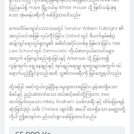
ရိုးသားသည့် ကိုယ်ရေးဖြစ်ရပ်မှတ်တမ်းဖြစ်ပါသည်။ Arkansas
ပြည်နယ်ရှိ Hope မြို့ငယ်မှ White House သို့ ဖြတ်သန်းခဲ့ရ
သော အံ့မခန်းခရီးကို ဖော်ပြထားပါသည်။
ကောလိပ်ကျောင်းသားဘဝတွင် Senator William Fulbright ၏
အလုပ်သင်အဖြစ် လုပ်ကိုင်ခြင်း၊ Oxford တွင် ဗီယက်နမ်စစ်ပွဲ
ဆန့်ကျင်ရေးလှုပ်ရှားမှု၏ အစိတ်အပိုင်းတစ်ခု ဖြစ်လာခြင်း၊ Yale
Law School တွင် Democratic ကိုယ်စားလှယ်လောင်းများ
အတွက် ခြေလျင်စည်းရုံးခြင်းနှင့် Arkansas သို့ ပြန်လာ၍
ကွန်ဂရက်၊ ရှေ့နေချုပ်နှင့် အုပ်ချုပ်ရေးမှူး ရာထူးများအတွက် ဝင်
ရောက်ယှဉ်ပြိုင်ခဲ့သည်အထိ သူ၏ဘဝခရီးကို မြင်တွေ့ရပါသည်။
ထို့အပြင် ဖခင်ကွယ်လွန်ပြီးမှ မွေးဖွားလာရခြင်း၊ ခွန်အားရှိသော
မိခင်နှင့် ညှဉ်းဆဲတတ်သော ထပ်ဆင့်ဖခင်တို့ကြားက ဘဝ၊
ထက်မြက်လှသော Hillary Rodham (ဟစ်လာရီ) နှင့် ထိမ်းမြားရန်
ဆုံးဖြတ်ခဲ့ပုံ၊ သမီး Chelsea (ချဲလ်စီ) အပေါ် ထားရှိသော မေတ္တာတို့
ကိုပါ ဤစာအုပ်က ပွင့်လင်းစွာ ဖော်ပြထားပါသည်။