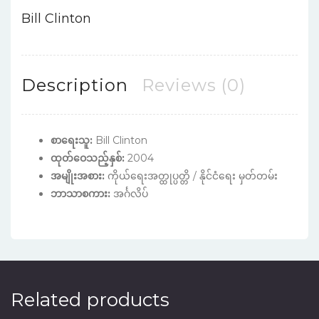
Bill Clinton
Description
Reviews (0)
စာရေးသူ:
Bill Clinton
ထုတ်ဝေသည့်နှစ်:
2004
အမျိုးအစား:
ကိုယ်ရေးအတ္ထုပ္ပတ္တိ / နိုင်ငံရေး မှတ်တမ်း
ဘာသာစကား:
အင်္ဂလိပ်
Related products