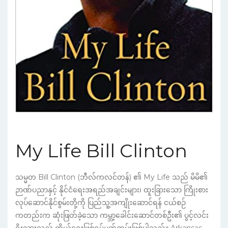
My Life Bill Clinton
သမ္မတ Bill Clinton (ဘီလ်ကလင်တန်) ၏ My Life သည် မိမိ၏
ဉာဏ်ပညာနှင့် နိုင်ငံရေးအရည်အချင်းများ၊ ထူးခြားသော ကြိုးစား
လုပ်ဆောင်နိုင်စွမ်းတို့ကို ပြည်သူ့အကျိုးဆောင်ရန် ငယ်စဉ်
ကတည်းက ဆုံးဖြတ်ခဲ့သော ကမ္ဘာ့ခေါင်းဆောင်တစ်ဦး၏ ပွင့်လင်း