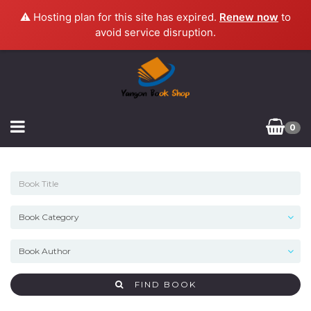
⚠️ Hosting plan for this site has expired.
Renew now
to
avoid service disruption.
0
FIND BOOK