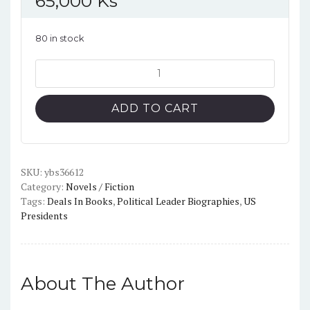
65,000
Ks
80 in stock
My
Life
Bill
ADD TO CART
Clinton
quantity
SKU:
ybs36612
Category:
Novels / Fiction
Tags:
Deals In Books
,
Political Leader Biographies
,
US
Presidents
About The Author