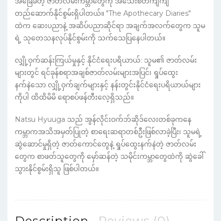
အခြေခံတဲ့ ဇာတ်လမ်းကမ္ဘာတွေကို အသေးစိတ်ကျကျ
တည်ဆောက်နိုင်စွမ်းရှိပါတယ်။ "The Apothecary Diaries"
ထဲက ဆေးပညာနဲ့ အဆိပ်ပညာဆိုင်ရာ အချက်အလက်တွေက သူမ
ရဲ့ သုတေသနလုပ်နိုင်စွမ်းကို သက်သေပြနေပါတယ်။
လျှို့ဝှက်ဆန်းကြယ်မှုနှင့် နိုင်ငံရေးပရိယာယ်: သူမ၏ ဇာတ်လမ်း
များတွင် ရင်ခုန်စရာအချစ်ဇာတ်လမ်းများအပြင်၊ ရှုပ်ထွေး
နက်နဲသော လျှို့ဝှက်ချက်များနှင့် နန်းတွင်းနိုင်ငံရေးပရိယာယ်များ
ကိုပါ ထိထိမိမိ ရောစပ်ဖန်တီးလေ့ရှိသည်။
Natsu Hyuuga သည် အွန်လိုင်းဝက်ဘ်ဆိုဒ်လေးတစ်ခုကနေ
ကမ္ဘာကအသိအမှတ်ပြုတဲ့ စာရေးဆရာတစ်ဦးဖြစ်လာခဲ့ပြီး၊ သူမရဲ့
ဆွဲဆောင်မှုရှိတဲ့ ဇာတ်ကောင်တွေနဲ့ ရှုပ်ထွေးနက်နဲတဲ့ ဇာတ်လမ်း
တွေက စာဖတ်သူတွေကို မှော်ဆန်တဲ့ သမိုင်းကမ္ဘာတွေထဲကို ဆွဲခေါ်
သွားနိုင်စွမ်းရှိသူ ဖြစ်ပါတယ်။
Description
Reviews (0)