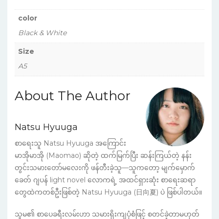
color
Black & White
Size
A5
About The Author
Natsu Hyuuga
စာရေးသူ Natsu Hyuuga အကြောင်း
မာအိုမာအို (Maomao) ဆိုတဲ့ ထက်မြက်ပြီး ဆန်းကြယ်တဲ့ နန်း
တွင်းသမားတော်မလေးကို ဖန်တီးခဲ့သူ—သူကတော့ မျက်မှောက်
ခေတ် ဂျပန် light novel လောကရဲ့ အထင်ရှားဆုံး စာရေးဆရာ
တွေထဲကတစ်ဦးဖြစ်တဲ့ Natsu Hyuuga (日向夏) ပဲ ဖြစ်ပါတယ်။
သူမ၏ စာပေခရီးလမ်းဟာ သမားရိုးကျပုံစံဖြင့် စတင်ခဲ့တာမဟုတ်