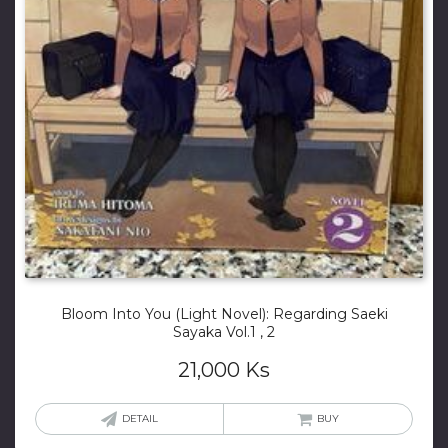
Bloom Into You (Light Novel): Regarding Saeki
Sayaka Vol.1 , 2
21,000
Ks
DETAIL
BUY