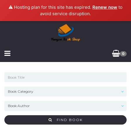
⚠️ Hosting plan for this site has expired.
Renew now
to
avoid service disruption.
0
FIND BOOK