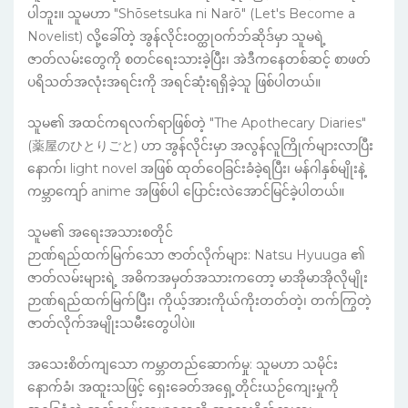
ပါဘူး။ သူမဟာ "Shōsetsuka ni Narō" (Let's Become a
Novelist) လို့ခေါ်တဲ့ အွန်လိုင်းဝတ္ထုဝက်ဘ်ဆိုဒ်မှာ သူမရဲ့
ဇာတ်လမ်းတွေကို စတင်ရေးသားခဲ့ပြီး၊ အဲဒီကနေတစ်ဆင့် စာဖတ်
ပရိသတ်အလုံးအရင်းကို အရင်ဆုံးရရှိခဲ့သူ ဖြစ်ပါတယ်။
သူမ၏ အထင်ကရလက်ရာဖြစ်တဲ့ "The Apothecary Diaries"
(薬屋のひとりごと) ဟာ အွန်လိုင်းမှာ အလွန်လူကြိုက်များလာပြီး
နောက်၊ light novel အဖြစ် ထုတ်ဝေခြင်းခံခဲ့ရပြီး၊ မန်ဂါနှစ်မျိုးနဲ့
ကမ္ဘာကျော် anime အဖြစ်ပါ ပြောင်းလဲအောင်မြင်ခဲ့ပါတယ်။
သူမ၏ အရေးအသားစတိုင်
ဉာဏ်ရည်ထက်မြက်သော ဇာတ်လိုက်များ: Natsu Hyuuga ၏
ဇာတ်လမ်းများရဲ့ အဓိကအမှတ်အသားကတော့ မာအိုမာအိုလိုမျိုး
ဉာဏ်ရည်ထက်မြက်ပြီး၊ ကိုယ့်အားကိုယ်ကိုးတတ်တဲ့၊ တက်ကြွတဲ့
ဇာတ်လိုက်အမျိုးသမီးတွေပါပဲ။
အသေးစိတ်ကျသော ကမ္ဘာတည်ဆောက်မှု: သူမဟာ သမိုင်း
နောက်ခံ၊ အထူးသဖြင့် ရှေးခေတ်အရှေ့တိုင်းယဉ်ကျေးမှုကို