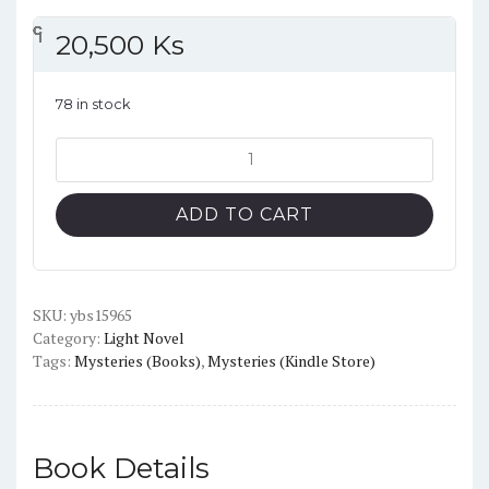
၎
င
၎
၎
၎
င
၎
၎
၎
င
၎
၎
20,500
Ks
78 in stock
The
Apothecary
Diaries
ADD TO CART
Volume.2
(Light
Novel)
quantity
SKU:
ybs15965
Category:
Light Novel
Tags:
Mysteries (Books)
,
Mysteries (Kindle Store)
Book Details