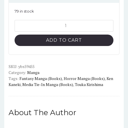
79 in stock
Tokyo
Ghoul
Vol.05
ADD TO CART
(English
Version)
quantity
SKU:
ybs59455
Category:
Manga
Tags:
Fantasy Manga (Books)
,
Horror Manga (Books)
,
Ken
Kaneki
,
Media Tie-In Manga (Books)
,
Touka Kirishima
About The Author