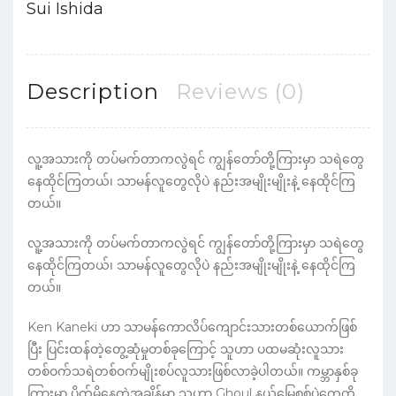
Sui Ishida
Description
Reviews (0)
လူ့အသားကို တပ်မက်တာကလွဲရင် ကျွန်တော်တို့ကြားမှာ သရဲတွေ
နေထိုင်ကြတယ်၊ သာမန်လူတွေလိုပဲ နည်းအမျိုးမျိုးနဲ့ နေထိုင်ကြ
တယ်။
လူ့အသားကို တပ်မက်တာကလွဲရင် ကျွန်တော်တို့ကြားမှာ သရဲတွေ
နေထိုင်ကြတယ်၊ သာမန်လူတွေလိုပဲ နည်းအမျိုးမျိုးနဲ့ နေထိုင်ကြ
တယ်။
Ken Kaneki ဟာ သာမန်ကောလိပ်ကျောင်းသားတစ်ယောက်ဖြစ်
ပြီး ပြင်းထန်တဲ့တွေ့ဆုံမှုတစ်ခုကြောင့် သူဟာ ပထမဆုံးလူသား
တစ်ဝက်သရဲတစ်ဝက်မျိုးစပ်လူသားဖြစ်လာခဲ့ပါတယ်။ ကမ္ဘာနှစ်ခု
ကြားမှာ ပိတ်မိနေတဲ့အချိန်မှာ သူဟာ Ghoul နယ်မြေစစ်ပွဲတွေကို