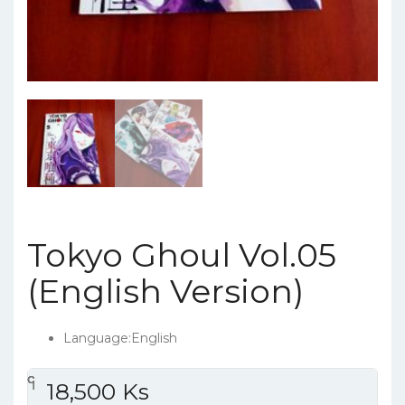
Tokyo Ghoul Vol.05
(English Version)
Language:English
၎
င
၎
၎
18,500
Ks