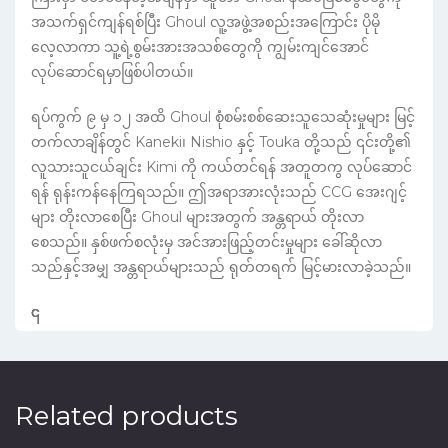
အသက်ရှင်ကျန်ရစ်ပြီး Ghoul လူ့အဖွဲ့အစည်းအကြောင်း ပိုမို
လေ့လာကာ သူ့ရဲ့စွမ်းအားအသစ်တွေကို ကျွမ်းကျင်အောင်
လုပ်ဆောင်ရမှာဖြစ်ပါတယ်။
ရပ်ကွက် ၉ မှ ၁၂ အထိ Ghoul စုံစမ်းစစ်ဆေးသူသေဆုံးမှုများ မြင့်
တက်လာချိန်တွင် Kaneki၊ Nishio နှင့် Touka တို့သည် ၎င်းတို့၏
လူသားသူငယ်ချင်း Kimi ကို ကယ်တင်ရန် အတူတကွ လုပ်ဆောင်
ရန် ရုန်းကန်နေကြရသည်။ ဤအရာအားလုံးသည် CCG အေးဂျင့်
များ တိုးလာစေပြီး Ghoul များအတွက် အန္တရာယ် တိုးလာ
စေသည်။ နှစ်ဖက်စလုံးမှ အင်အားဖြည့်တင်းမှုများ ခေါ်ဆိုလာ
သည်နှင့်အမျှ အန္တရာယ်များသည် ရုတ်တရက် မြင့်မားလာခဲ့သည်။
၎
င
၎
၎
Related products